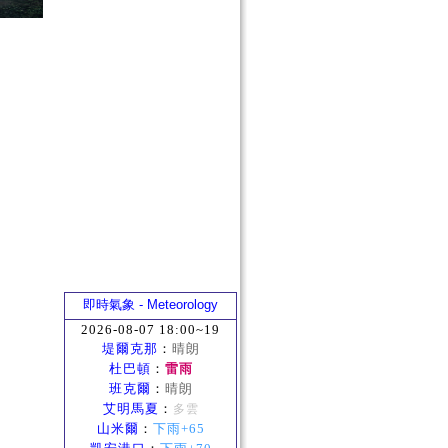
即時氣象 - Meteorology
2026-08-07 18:00~19
堤爾克那
：
晴朗
杜巴頓
：
雷雨
班克爾
：
晴朗
艾明馬夏
：
多雲
山米爾
：
下雨+65