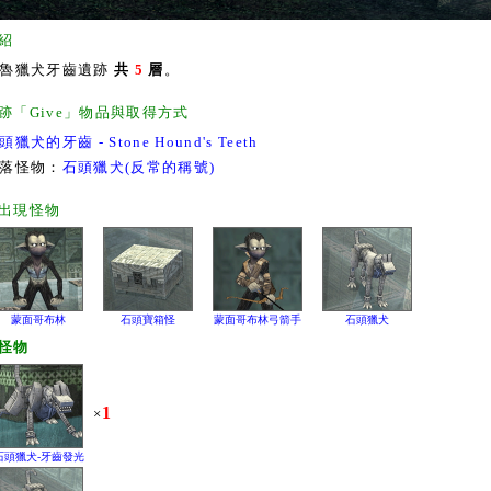
紹
魯獵犬牙齒遺跡
共
5
層
。
跡「Give」物品與取得方式
頭獵犬的牙齒 - Stone Hound's Teeth
落怪物：
石頭獵犬(反常的稱號)
出現怪物
蒙面哥布林
石頭寶箱怪
蒙面哥布林弓箭手
石頭獵犬
怪物
1
×
石頭獵犬-牙齒發光