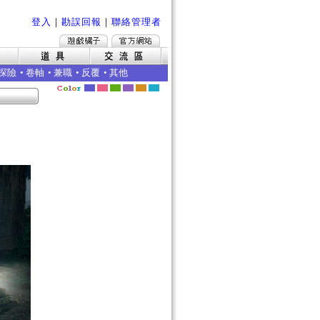
登入
｜
勘誤回報
｜
聯絡管理者
探險
•
卷軸
•
兼職
•
反覆
•
其他