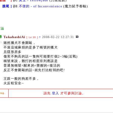
 接頭 ]
黃玉 - Yellowjade
(刀痕短劍)
@C
 接尾 ]
不便的 - of Inconvenience
(魔力賦予卷軸)
@8
討論
得
TakahashiAi
2008-02-22 12:27:31
[ Lv.16 ]
?
#1
雖然獵犬不會圍毆，
不過這城麻煩的是多了稱號的獵犬
且隱形房多
傷害不夠高的話一隻狗可能要打個2~3輪(近戰)
稱號來說，難打的程度排列應該是
普通無稱號<醒來的<覺醒的<復活的
反正不會圍毆的話~就先打比較弱的吧!
王跟一般的狗差不多，
火反較安全~
請先
登入
才可參與討論。
msg.