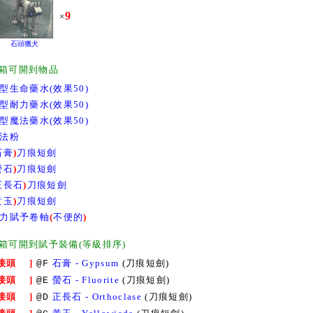
9
×
石頭獵犬
箱可開到物品
型生命藥水(效果50)
型耐力藥水(效果50)
型魔法藥水(效果50)
法粉
石膏
)
刀痕短劍
螢石
)
刀痕短劍
正長石
)
刀痕短劍
黃玉
)
刀痕短劍
力賦予卷軸
(
不便的
)
箱可開到賦予裝備(等級排序)
 接頭 ]
石膏 - Gypsum
(刀痕短劍)
@F
 接頭 ]
螢石 - Fluorite
(刀痕短劍)
@E
 接頭 ]
正長石 - Orthoclase
(刀痕短劍)
@D