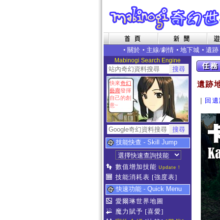
•
關於
•
主線/劇情
•
地下城
•
遺跡
Mabinogi Search Engine
快來
奇幻
遺跡地
藝廊
發揮
自己的創
｜
回遺
意~
技能快查 - Skill Jump
數值增加技能
Update !
技能消耗表
[強度表]
快速功能 - Quick Menu
愛爾琳世界地圖
魔力賦予
[喜愛]