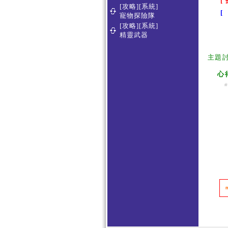
[
[攻略][系統]
[
寵物探險隊
[攻略][系統]
精靈武器
主題
心