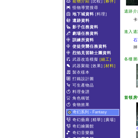
寵物介紹
[比較]
[夥伴]
怪物導覽搜尋
遺跡介
地下城資料
[料理]
卡
遺跡資料
影子任務資料
進入遺
劇場任務資料
訓練所資料
石
使徒突襲任務資料
掉
烈焰見習騎士團資料
各樓層
武器改造模擬
[細工]
武器聚能
[效果]
[材料]
製衣樣本
打鐵設計圖
可生產物品
料理食譜
首領房
角色稱號
食物效果
奇幻系列 - Fantasy
奇幻藝廊
[精華]
[廣場]
奇幻繪圖館
奇幻音樂廳