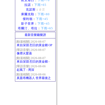
凱安港口
：
下雨+70
拉諾
：
下雨+65
克諾斯
：
多雲
庫爾克勒
：
下雨+80
傑利嶺
：
下雨+45
影子世界
：
下雨+45
塔爾汀、塔拉
：
下雨+65
最新音樂廳樂譜
[動漫相關] 2026-08-07
來自深淵 烈日的黃金鄉 OP
- かたち(Katachi)
[華語音樂] 2026-08-07
像煙火愛過
[動漫相關] 2026-08-07
來自深淵 烈日的黃金鄉 -
Gravity
[華語音樂] 2026-08-06
起風了 - 周深
[動漫相關] 2026-08-06
真蓋塔機器人 世界最後之
日OP2 HEATS