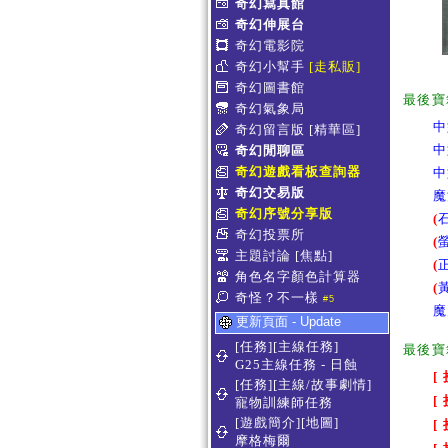
奇幻寫真館
奇幻伸展台
奇幻電影院
奇幻小幫手
[走私販]
奇幻圖書館
最後寶
奇幻氣象局
中
奇幻留言版
[精華區]
中
奇幻閒聊區
奇幻遊戲看板查詢器
中
奇幻交易版
魔
奇幻序號分享版
(
奇幻投票所
(
主題討論
[焦點]
(
角色名字顏色計算器
(
奇怪？不一樣
#5
魔
更新頁面 - Update
[任務][主線任務]
最後寶
G25主線任務 - 日蝕
[
[任務][主線/故事劇情]
[
寵物訓練師任務
[遊戲簡介][地圖]
[
摩格梅爾