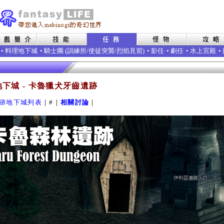
•
料理地下城
• 騎士團 (
訓練所
/
使徒突襲
/
烈焰見習
)
•
影任
•
劇任
•
水上宮殿
•
下城 - 卡魯獵犬牙齒遺跡
跡地下城列表
｜#｜
相關討論
｜