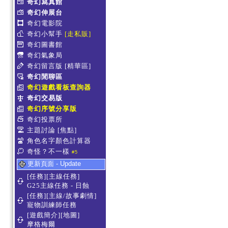
奇幻寫真館
奇幻伸展台
奇幻電影院
奇幻小幫手
[走私販]
奇幻圖書館
奇幻氣象局
奇幻留言版
[精華區]
奇幻閒聊區
奇幻遊戲看板查詢器
奇幻交易版
奇幻序號分享版
奇幻投票所
主題討論
[焦點]
角色名字顏色計算器
奇怪？不一樣
#5
更新頁面 - Update
[任務][主線任務]
G25主線任務 - 日蝕
[任務][主線/故事劇情]
寵物訓練師任務
[遊戲簡介][地圖]
摩格梅爾