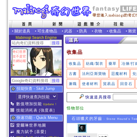
•
關於道具
•
可生產物品
•
武器
•
防具
•
衣物
•
收集品
•
雜貨
Mabinogi Search Engine
收集品
奇幻世界
並不是官
方網站喔
收集品
紡織/製衣
藥草
冶煉/打
♥
古書
法利亞斯寶物
惡魔材料
兌
兼職
使者材料
貿易品
回音石
技能快查 - Skill Jump
快速道具搜尋
數值增加技能
Update !
怪物部位
技能消耗表
[強度表]
快速功能 - Quick Menu
石頭獵犬的牙齒
- Stone Hound's Te
愛爾琳世界地圖
魔力賦予
[喜愛]