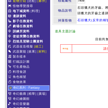
標籤屬性
寵物介紹
[比較]
[夥伴]
5堆疊
怪物導覽搜尋
石頭獵犬的牙齒。
物品說明
地下城資料
[料理]
頭獵犬的牙齒之遺
遺跡資料
石頭獵犬(反常的稱號
掉落怪物
影子任務資料
劇場任務資料
訓練所資料
道具主題討論
使徒突襲任務資料
目前尚
烈焰見習騎士團資料
武器改造模擬
[細工]
請
msg.
武器聚能
[效果]
[材料]
製衣樣本
打鐵設計圖
可生產物品
料理食譜
角色稱號
食物效果
奇幻系列 - Fantasy
奇幻藝廊
[精華]
[廣場]
奇幻繪圖館
奇幻音樂廳