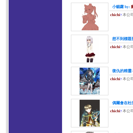
箱:a88512k
箱:a88512k
箱:a88512k
箱:a88512k
箱:a88512k
箱:a88512kj
箱:a88512k
系客服选购，由
小貓蘿
by:
箱:a88512k
QQ1317766
QQ1317766
QQ1317766
QQ1317766
QQ1317766
箱:a88512kj
@mm896、@
箱:a88512k
催情迷情药邮箱:
迷幻听话药邮箱:
强奸迷奸药邮箱:
催情迷情药邮箱:
迷幻听话药邮箱:
QQ1317766
QQ:17782
chichi
本公
?
箱:a88512kj@
箱:a88512k
箱:a88512k
箱:a88512k
箱:a88512k
箱:a88512k
粉邮箱:a8851
a88512kj@gm
证，多年来
QQ1317766
QQ1317766
QQ1317766
QQ1317766
QQ1317766
QQ1317766
2) b88512
至好评。支持
辣条迷幻听话药邮
强奸迷奸药邮箱:
催情迷情药邮箱:
迷幻听话药邮箱:
强奸迷奸药邮箱:
迷奸粉邮箱:a88
箱:a88512k
情.药，稳定类
箱:a88512k
箱:a88512k
箱:a88512k
箱:a88512k
箱:a88512k
箱:a88512kj
箱:a88512k
系客服选购，由
想不到標題
箱:a88512k
QQ1317766
QQ1317766
QQ1317766
QQ1317766
QQ1317766
箱:a88512kj
@mm896、@
箱:a88512k
催情迷情药邮箱:
迷幻听话药邮箱:
强奸迷奸药邮箱:
催情迷情药邮箱:
迷幻听话药邮箱:
QQ1317766
QQ:17782
chichi
本公
?
箱:a88512kj@
箱:a88512k
箱:a88512k
箱:a88512k
箱:a88512k
箱:a88512k
粉邮箱:a8851
a88512kj@gm
证，多年来
QQ1317766
QQ1317766
QQ1317766
QQ1317766
QQ1317766
QQ1317766
2) b88512
至好评。支持
辣条迷幻听话药邮
强奸迷奸药邮箱:
催情迷情药邮箱:
迷幻听话药邮箱:
强奸迷奸药邮箱:
迷奸粉邮箱:a88
箱:a88512k
情.药，稳定类
箱:a88512k
箱:a88512k
箱:a88512k
箱:a88512k
箱:a88512k
箱:a88512kj
箱:a88512k
系客服选购，由
復仇的精靈
箱:a88512k
QQ1317766
QQ1317766
QQ1317766
QQ1317766
QQ1317766
箱:a88512kj
@mm896、@
箱:a88512k
催情迷情药邮箱:
迷幻听话药邮箱:
强奸迷奸药邮箱:
催情迷情药邮箱:
迷幻听话药邮箱:
QQ1317766
QQ:17782
chichi
本公
?
箱:a88512kj@
箱:a88512k
箱:a88512k
箱:a88512k
箱:a88512k
箱:a88512k
粉邮箱:a8851
a88512kj@gm
证，多年来
QQ1317766
QQ1317766
QQ1317766
QQ1317766
QQ1317766
QQ1317766
2) b88512
至好评。支持
辣条迷幻听话药邮
强奸迷奸药邮箱:
催情迷情药邮箱:
迷幻听话药邮箱:
强奸迷奸药邮箱:
迷奸粉邮箱:a88
箱:a88512k
情.药，稳定类
箱:a88512k
箱:a88512k
箱:a88512k
箱:a88512k
箱:a88512k
箱:a88512kj
箱:a88512k
系客服选购，由
偶爾會在杜
箱:a88512k
QQ1317766
QQ1317766
QQ1317766
QQ1317766
QQ1317766
箱:a88512kj
@mm896、@
箱:a88512k
催情迷情药邮箱:
迷幻听话药邮箱:
强奸迷奸药邮箱:
催情迷情药邮箱:
迷幻听话药邮箱:
QQ1317766
QQ:17782
chichi
本公
?
箱:a88512kj@
箱:a88512k
箱:a88512k
箱:a88512k
箱:a88512k
箱:a88512k
粉邮箱:a8851
a88512kj@gm
证，多年来
QQ1317766
QQ1317766
QQ1317766
QQ1317766
QQ1317766
QQ1317766
2) b88512
至好评。支持
辣条迷幻听话药邮
强奸迷奸药邮箱:
催情迷情药邮箱:
迷幻听话药邮箱:
强奸迷奸药邮箱:
迷奸粉邮箱:a88
箱:a88512k
情.药，稳定类
箱:a88512k
箱:a88512k
箱:a88512k
箱:a88512k
箱:a88512k
箱:a88512kj
箱:a88512k
系客服选购，由