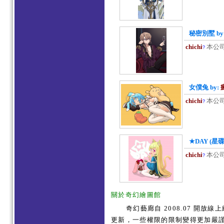
箱:a88512kj@
箱:a88512k
箱:a88512k
箱:a88512k
箱:a88512k
箱:a88512k
粉邮箱:a8851
a88512kj@gm
证，多年来
QQ1317766
QQ1317766
QQ1317766
QQ1317766
QQ1317766
QQ1317766
2) b88512
至好评。支持
辣条迷幻听话药邮
强奸迷奸药邮箱:
催情迷情药邮箱:
迷幻听话药邮箱:
强奸迷奸药邮箱:
迷奸粉邮箱:a88
箱:a88512k
情.药，稳定类
箱:a88512k
箱:a88512k
箱:a88512k
箱:a88512k
箱:a88512k
箱:a88512kj
箱:a88512k
系客服选购，由
秘密別墅
by
箱:a88512k
QQ1317766
QQ1317766
QQ1317766
QQ1317766
QQ1317766
箱:a88512kj
@mm896、@
箱:a88512k
催情迷情药邮箱:
迷幻听话药邮箱:
强奸迷奸药邮箱:
催情迷情药邮箱:
迷幻听话药邮箱:
QQ1317766
QQ:17782
chichi
本公
?
箱:a88512kj@
箱:a88512k
箱:a88512k
箱:a88512k
箱:a88512k
箱:a88512k
粉邮箱:a8851
a88512kj@gm
证，多年来
QQ1317766
QQ1317766
QQ1317766
QQ1317766
QQ1317766
QQ1317766
2) b88512
至好评。支持
辣条迷幻听话药邮
强奸迷奸药邮箱:
催情迷情药邮箱:
迷幻听话药邮箱:
强奸迷奸药邮箱:
迷奸粉邮箱:a88
箱:a88512k
情.药，稳定类
箱:a88512k
箱:a88512k
箱:a88512k
箱:a88512k
箱:a88512k
箱:a88512kj
箱:a88512k
系客服选购，由
女僕兔
by:
箱:a88512k
QQ1317766
QQ1317766
QQ1317766
QQ1317766
QQ1317766
箱:a88512kj
@mm896、@
箱:a88512k
催情迷情药邮箱:
迷幻听话药邮箱:
强奸迷奸药邮箱:
催情迷情药邮箱:
迷幻听话药邮箱:
QQ1317766
QQ:17782
chichi
本公
?
箱:a88512kj@
箱:a88512k
箱:a88512k
箱:a88512k
箱:a88512k
箱:a88512k
粉邮箱:a8851
a88512kj@gm
证，多年来
QQ1317766
QQ1317766
QQ1317766
QQ1317766
QQ1317766
QQ1317766
2) b88512
至好评。支持
辣条迷幻听话药邮
强奸迷奸药邮箱:
催情迷情药邮箱:
迷幻听话药邮箱:
强奸迷奸药邮箱:
迷奸粉邮箱:a88
箱:a88512k
情.药，稳定类
箱:a88512k
箱:a88512k
箱:a88512k
箱:a88512k
箱:a88512k
箱:a88512kj
箱:a88512k
系客服选购，由
★DAY (星碟
箱:a88512k
QQ1317766
QQ1317766
QQ1317766
QQ1317766
QQ1317766
箱:a88512kj
@mm896、@
箱:a88512k
催情迷情药邮箱:
迷幻听话药邮箱:
强奸迷奸药邮箱:
催情迷情药邮箱:
迷幻听话药邮箱:
QQ1317766
QQ:17782
chichi
本公
?
箱:a88512kj@
箱:a88512k
箱:a88512k
箱:a88512k
箱:a88512k
箱:a88512k
粉邮箱:a8851
a88512kj@gm
证，多年来
QQ1317766
QQ1317766
QQ1317766
QQ1317766
QQ1317766
QQ1317766
2) b88512
至好评。支持
辣条迷幻听话药邮
强奸迷奸药邮箱:
催情迷情药邮箱:
迷幻听话药邮箱:
强奸迷奸药邮箱:
迷奸粉邮箱:a88
箱:a88512k
情.药，稳定类
箱:a88512k
箱:a88512k
箱:a88512k
箱:a88512k
箱:a88512k
箱:a88512kj
箱:a88512k
系客服选购，由
關於奇幻繪圖館
箱:a88512k
QQ1317766
QQ1317766
QQ1317766
QQ1317766
QQ1317766
箱:a88512kj
@mm896、@
奇幻藝廊自 2008.07 開放
箱:a88512k
催情迷情药邮箱:
迷幻听话药邮箱:
强奸迷奸药邮箱:
催情迷情药邮箱:
迷幻听话药邮箱:
QQ1317766
QQ:17782
箱:a88512kj@
箱:a88512k
箱:a88512k
箱:a88512k
箱:a88512k
箱:a88512k
粉邮箱:a8851
a88512kj@gm
更新，一些權限的限制變得更加嚴