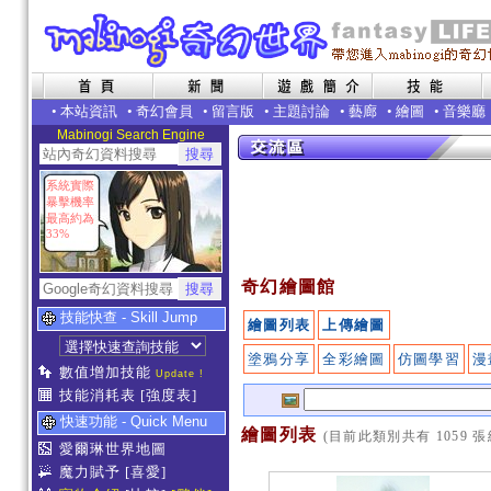
•
本站資訊
•
奇幻會員
•
留言版
•
主題討論
•
藝廊
•
繪圖
•
音樂廳
Mabinogi Search Engine
系統實際
暴擊機率
最高約為
33%
奇幻繪圖館
技能快查 - Skill Jump
繪圖列表
上傳繪圖
塗鴉分享
全彩繪圖
仿圖學習
漫
數值增加技能
Update !
技能消耗表
[強度表]
快速功能 - Quick Menu
繪圖列表
(目前此類別共有 1059 張
愛爾琳世界地圖
魔力賦予
[喜愛]