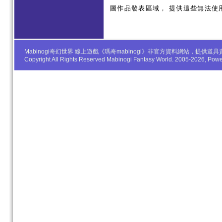
QQ1317766
QQ1317766
QQ1317766
QQ1317766
QQ1317766
QQ1317766
2) b88512
圖作品發表區域， 提供這些無法使
辣条迷幻听话药邮
强奸迷奸药邮箱:
催情迷情药邮箱:
迷幻听话药邮箱:
强奸迷奸药邮箱:
迷奸粉邮箱:a88
箱:a88512k
箱:a88512k
箱:a88512k
箱:a88512k
箱:a88512k
箱:a88512k
箱:a88512kj
箱:a88512k
箱:a88512k
QQ1317766
QQ1317766
QQ1317766
QQ1317766
QQ1317766
箱:a88512kj
箱:a88512k
催情迷情药邮箱:
迷幻听话药邮箱:
强奸迷奸药邮箱:
催情迷情药邮箱:
迷幻听话药邮箱:
QQ1317766
箱:a88512kj@
箱:a88512k
箱:a88512k
箱:a88512k
箱:a88512k
箱:a88512k
粉邮箱:a8851
Mabinogi奇幻世界 線上遊戲《瑪奇mabinogi》非官方資料網站，
QQ1317766
QQ1317766
QQ1317766
QQ1317766
QQ1317766
QQ1317766
Copyright All Rights Reserved Mabinogi Fantasy World. 2005-2026, Po
辣条迷幻听话药邮
强奸迷奸药邮箱:
催情迷情药邮箱:
迷幻听话药邮箱:
强奸迷奸药邮箱:
迷奸粉邮箱:a88
箱:a88512k
箱:a88512k
箱:a88512k
箱:a88512k
箱:a88512k
箱:a88512kj
箱:a88512k
QQ1317766
QQ1317766
QQ1317766
QQ1317766
QQ1317766
箱:a88512k
催情迷情药邮箱:
迷幻听话药邮箱:
强奸迷奸药邮箱:
催情迷情药邮箱:
迷幻听话药邮箱:
箱:a88512kj@
箱:a88512k
箱:a88512k
箱:a88512k
箱:a88512k
箱:a88512k
QQ1317766
QQ1317766
QQ1317766
QQ1317766
QQ1317766
辣条迷幻听话药邮
强奸迷奸药邮箱:
催情迷情药邮箱:
迷幻听话药邮箱:
强奸迷奸药邮箱:
箱:a88512k
箱:a88512k
箱:a88512k
箱:a88512k
箱:a88512k
箱:a88512k
QQ1317766
QQ1317766
QQ1317766
QQ1317766
箱:a88512k
催情迷情药邮箱:
迷幻听话药邮箱:
强奸迷奸药邮箱:
催情迷情药邮箱:
箱:a88512kj@
箱:a88512k
箱:a88512k
箱:a88512k
箱:a88512k
QQ1317766
QQ1317766
QQ1317766
QQ1317766
辣条迷幻听话药邮
强奸迷奸药邮箱:
催情迷情药邮箱:
迷幻听话药邮箱:
箱:a88512k
箱:a88512k
箱:a88512k
箱:a88512k
箱:a88512k
QQ1317766
QQ1317766
QQ1317766
箱:a88512k
催情迷情药邮箱:
迷幻听话药邮箱:
强奸迷奸药邮箱:
箱:a88512kj@
箱:a88512k
箱:a88512k
箱:a88512k
QQ1317766
QQ1317766
QQ1317766