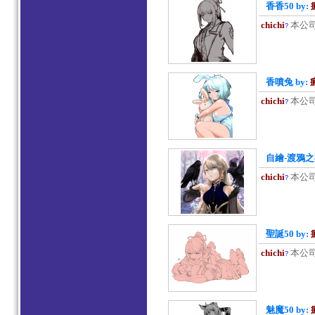
香香50
by:
箱:a88512k
QQ1317766
QQ1317766
QQ1317766
QQ1317766
QQ1317766
箱:a88512kj
@mm896、@
箱:a88512k
催情迷情药邮箱:
迷幻听话药邮箱:
强奸迷奸药邮箱:
催情迷情药邮箱:
迷幻听话药邮箱:
QQ1317766
QQ:17782
chichi
本公
?
箱:a88512kj@
箱:a88512k
箱:a88512k
箱:a88512k
箱:a88512k
箱:a88512k
粉邮箱:a8851
a88512kj@gm
证，多年来
QQ1317766
QQ1317766
QQ1317766
QQ1317766
QQ1317766
QQ1317766
2) b88512
至好评。支持
辣条迷幻听话药邮
强奸迷奸药邮箱:
催情迷情药邮箱:
迷幻听话药邮箱:
强奸迷奸药邮箱:
迷奸粉邮箱:a88
箱:a88512k
情.药，稳定类
箱:a88512k
箱:a88512k
箱:a88512k
箱:a88512k
箱:a88512k
箱:a88512kj
箱:a88512k
系客服选购，由
香噴兔
by:
箱:a88512k
QQ1317766
QQ1317766
QQ1317766
QQ1317766
QQ1317766
箱:a88512kj
@mm896、@
箱:a88512k
催情迷情药邮箱:
迷幻听话药邮箱:
强奸迷奸药邮箱:
催情迷情药邮箱:
迷幻听话药邮箱:
QQ1317766
QQ:17782
chichi
本公
?
箱:a88512kj@
箱:a88512k
箱:a88512k
箱:a88512k
箱:a88512k
箱:a88512k
粉邮箱:a8851
a88512kj@gm
证，多年来
QQ1317766
QQ1317766
QQ1317766
QQ1317766
QQ1317766
QQ1317766
2) b88512
至好评。支持
辣条迷幻听话药邮
强奸迷奸药邮箱:
催情迷情药邮箱:
迷幻听话药邮箱:
强奸迷奸药邮箱:
迷奸粉邮箱:a88
箱:a88512k
情.药，稳定类
箱:a88512k
箱:a88512k
箱:a88512k
箱:a88512k
箱:a88512k
箱:a88512kj
箱:a88512k
系客服选购，由
自繪-渡鴉
箱:a88512k
QQ1317766
QQ1317766
QQ1317766
QQ1317766
QQ1317766
箱:a88512kj
@mm896、@
箱:a88512k
催情迷情药邮箱:
迷幻听话药邮箱:
强奸迷奸药邮箱:
催情迷情药邮箱:
迷幻听话药邮箱:
QQ1317766
QQ:17782
chichi
本公
?
箱:a88512kj@
箱:a88512k
箱:a88512k
箱:a88512k
箱:a88512k
箱:a88512k
粉邮箱:a8851
a88512kj@gm
证，多年来
QQ1317766
QQ1317766
QQ1317766
QQ1317766
QQ1317766
QQ1317766
2) b88512
至好评。支持
辣条迷幻听话药邮
强奸迷奸药邮箱:
催情迷情药邮箱:
迷幻听话药邮箱:
强奸迷奸药邮箱:
迷奸粉邮箱:a88
箱:a88512k
情.药，稳定类
箱:a88512k
箱:a88512k
箱:a88512k
箱:a88512k
箱:a88512k
箱:a88512kj
箱:a88512k
系客服选购，由
聖誕50
by:
箱:a88512k
QQ1317766
QQ1317766
QQ1317766
QQ1317766
QQ1317766
箱:a88512kj
@mm896、@
箱:a88512k
催情迷情药邮箱:
迷幻听话药邮箱:
强奸迷奸药邮箱:
催情迷情药邮箱:
迷幻听话药邮箱:
QQ1317766
QQ:17782
chichi
本公
?
箱:a88512kj@
箱:a88512k
箱:a88512k
箱:a88512k
箱:a88512k
箱:a88512k
粉邮箱:a8851
a88512kj@gm
证，多年来
QQ1317766
QQ1317766
QQ1317766
QQ1317766
QQ1317766
QQ1317766
2) b88512
至好评。支持
辣条迷幻听话药邮
强奸迷奸药邮箱:
催情迷情药邮箱:
迷幻听话药邮箱:
强奸迷奸药邮箱:
迷奸粉邮箱:a88
箱:a88512k
情.药，稳定类
箱:a88512k
箱:a88512k
箱:a88512k
箱:a88512k
箱:a88512k
箱:a88512kj
箱:a88512k
系客服选购，由
魅魔50
by: