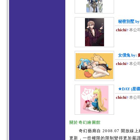
箱:a88512kj@
箱:a88512k
箱:a88512k
箱:a88512k
箱:a88512k
箱:a88512k
粉邮箱:a8851
a88512kj@gm
证，多年来
QQ1317766
QQ1317766
QQ1317766
QQ1317766
QQ1317766
QQ1317766
2) b88512
至好评。支持
辣条迷幻听话药邮
强奸迷奸药邮箱:
催情迷情药邮箱:
迷幻听话药邮箱:
强奸迷奸药邮箱:
迷奸粉邮箱:a88
箱:a88512k
情.药，稳定类
箱:a88512k
箱:a88512k
箱:a88512k
箱:a88512k
箱:a88512k
箱:a88512kj
箱:a88512k
系客服选购，由
秘密別墅
by
箱:a88512k
QQ1317766
QQ1317766
QQ1317766
QQ1317766
QQ1317766
箱:a88512kj
@mm896、@
箱:a88512k
催情迷情药邮箱:
迷幻听话药邮箱:
强奸迷奸药邮箱:
催情迷情药邮箱:
迷幻听话药邮箱:
QQ1317766
QQ:17782
chichi
本公
?
箱:a88512kj@
箱:a88512k
箱:a88512k
箱:a88512k
箱:a88512k
箱:a88512k
粉邮箱:a8851
a88512kj@gm
证，多年来
QQ1317766
QQ1317766
QQ1317766
QQ1317766
QQ1317766
QQ1317766
2) b88512
至好评。支持
辣条迷幻听话药邮
强奸迷奸药邮箱:
催情迷情药邮箱:
迷幻听话药邮箱:
强奸迷奸药邮箱:
迷奸粉邮箱:a88
箱:a88512k
情.药，稳定类
箱:a88512k
箱:a88512k
箱:a88512k
箱:a88512k
箱:a88512k
箱:a88512kj
箱:a88512k
系客服选购，由
女僕兔
by:
箱:a88512k
QQ1317766
QQ1317766
QQ1317766
QQ1317766
QQ1317766
箱:a88512kj
@mm896、@
箱:a88512k
催情迷情药邮箱:
迷幻听话药邮箱:
强奸迷奸药邮箱:
催情迷情药邮箱:
迷幻听话药邮箱:
QQ1317766
QQ:17782
chichi
本公
?
箱:a88512kj@
箱:a88512k
箱:a88512k
箱:a88512k
箱:a88512k
箱:a88512k
粉邮箱:a8851
a88512kj@gm
证，多年来
QQ1317766
QQ1317766
QQ1317766
QQ1317766
QQ1317766
QQ1317766
2) b88512
至好评。支持
辣条迷幻听话药邮
强奸迷奸药邮箱:
催情迷情药邮箱:
迷幻听话药邮箱:
强奸迷奸药邮箱:
迷奸粉邮箱:a88
箱:a88512k
情.药，稳定类
箱:a88512k
箱:a88512k
箱:a88512k
箱:a88512k
箱:a88512k
箱:a88512kj
箱:a88512k
系客服选购，由
★DAY (星碟
箱:a88512k
QQ1317766
QQ1317766
QQ1317766
QQ1317766
QQ1317766
箱:a88512kj
@mm896、@
箱:a88512k
催情迷情药邮箱:
迷幻听话药邮箱:
强奸迷奸药邮箱:
催情迷情药邮箱:
迷幻听话药邮箱:
QQ1317766
QQ:17782
chichi
本公
?
箱:a88512kj@
箱:a88512k
箱:a88512k
箱:a88512k
箱:a88512k
箱:a88512k
粉邮箱:a8851
a88512kj@gm
证，多年来
QQ1317766
QQ1317766
QQ1317766
QQ1317766
QQ1317766
QQ1317766
2) b88512
至好评。支持
辣条迷幻听话药邮
强奸迷奸药邮箱:
催情迷情药邮箱:
迷幻听话药邮箱:
强奸迷奸药邮箱:
迷奸粉邮箱:a88
箱:a88512k
情.药，稳定类
箱:a88512k
箱:a88512k
箱:a88512k
箱:a88512k
箱:a88512k
箱:a88512kj
箱:a88512k
系客服选购，由
關於奇幻繪圖館
箱:a88512k
QQ1317766
QQ1317766
QQ1317766
QQ1317766
QQ1317766
箱:a88512kj
@mm896、@
奇幻藝廊自 2008.07 開放
箱:a88512k
催情迷情药邮箱:
迷幻听话药邮箱:
强奸迷奸药邮箱:
催情迷情药邮箱:
迷幻听话药邮箱:
QQ1317766
QQ:17782
箱:a88512kj@
箱:a88512k
箱:a88512k
箱:a88512k
箱:a88512k
箱:a88512k
粉邮箱:a8851
a88512kj@gm
更新，一些權限的限制變得更加嚴