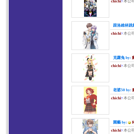
箱:a88512k
催情迷情药邮箱:
迷幻听话药邮箱:
强奸迷奸药邮箱:
催情迷情药邮箱:
迷幻听话药邮箱:
QQ1317766
QQ:17782
chichi
本公
?
箱:a88512kj@
箱:a88512k
箱:a88512k
箱:a88512k
箱:a88512k
箱:a88512k
粉邮箱:a8851
a88512kj@gm
证，多年来
QQ1317766
QQ1317766
QQ1317766
QQ1317766
QQ1317766
QQ1317766
2) b88512
至好评。支持
辣条迷幻听话药邮
强奸迷奸药邮箱:
催情迷情药邮箱:
迷幻听话药邮箱:
强奸迷奸药邮箱:
迷奸粉邮箱:a88
箱:a88512k
情.药，稳定类
箱:a88512k
箱:a88512k
箱:a88512k
箱:a88512k
箱:a88512k
箱:a88512kj
箱:a88512k
系客服选购，由
跟洛維林跳舞 
箱:a88512k
QQ1317766
QQ1317766
QQ1317766
QQ1317766
QQ1317766
箱:a88512kj
@mm896、@
箱:a88512k
催情迷情药邮箱:
迷幻听话药邮箱:
强奸迷奸药邮箱:
催情迷情药邮箱:
迷幻听话药邮箱:
QQ1317766
QQ:17782
chichi
本公
?
箱:a88512kj@
箱:a88512k
箱:a88512k
箱:a88512k
箱:a88512k
箱:a88512k
粉邮箱:a8851
a88512kj@gm
证，多年来
QQ1317766
QQ1317766
QQ1317766
QQ1317766
QQ1317766
QQ1317766
2) b88512
至好评。支持
辣条迷幻听话药邮
强奸迷奸药邮箱:
催情迷情药邮箱:
迷幻听话药邮箱:
强奸迷奸药邮箱:
迷奸粉邮箱:a88
箱:a88512k
情.药，稳定类
箱:a88512k
箱:a88512k
箱:a88512k
箱:a88512k
箱:a88512k
箱:a88512kj
箱:a88512k
系客服选购，由
克蘿兔
by:
箱:a88512k
QQ1317766
QQ1317766
QQ1317766
QQ1317766
QQ1317766
箱:a88512kj
@mm896、@
箱:a88512k
催情迷情药邮箱:
迷幻听话药邮箱:
强奸迷奸药邮箱:
催情迷情药邮箱:
迷幻听话药邮箱:
QQ1317766
QQ:17782
chichi
本公
?
箱:a88512kj@
箱:a88512k
箱:a88512k
箱:a88512k
箱:a88512k
箱:a88512k
粉邮箱:a8851
a88512kj@gm
证，多年来
QQ1317766
QQ1317766
QQ1317766
QQ1317766
QQ1317766
QQ1317766
2) b88512
至好评。支持
辣条迷幻听话药邮
强奸迷奸药邮箱:
催情迷情药邮箱:
迷幻听话药邮箱:
强奸迷奸药邮箱:
迷奸粉邮箱:a88
箱:a88512k
情.药，稳定类
箱:a88512k
箱:a88512k
箱:a88512k
箱:a88512k
箱:a88512k
箱:a88512kj
箱:a88512k
系客服选购，由
老婆50
by:
箱:a88512k
QQ1317766
QQ1317766
QQ1317766
QQ1317766
QQ1317766
箱:a88512kj
@mm896、@
箱:a88512k
催情迷情药邮箱:
迷幻听话药邮箱:
强奸迷奸药邮箱:
催情迷情药邮箱:
迷幻听话药邮箱:
QQ1317766
QQ:17782
chichi
本公
?
箱:a88512kj@
箱:a88512k
箱:a88512k
箱:a88512k
箱:a88512k
箱:a88512k
粉邮箱:a8851
a88512kj@gm
证，多年来
QQ1317766
QQ1317766
QQ1317766
QQ1317766
QQ1317766
QQ1317766
2) b88512
至好评。支持
辣条迷幻听话药邮
强奸迷奸药邮箱:
催情迷情药邮箱:
迷幻听话药邮箱:
强奸迷奸药邮箱:
迷奸粉邮箱:a88
箱:a88512k
情.药，稳定类
箱:a88512k
箱:a88512k
箱:a88512k
箱:a88512k
箱:a88512k
箱:a88512kj
箱:a88512k
系客服选购，由
園藝
by:
箱:a88512k
QQ1317766
QQ1317766
QQ1317766
QQ1317766
QQ1317766
箱:a88512kj
@mm896、@
箱:a88512k
催情迷情药邮箱:
迷幻听话药邮箱:
强奸迷奸药邮箱:
催情迷情药邮箱:
迷幻听话药邮箱:
QQ1317766
QQ:17782
chichi
本公
?