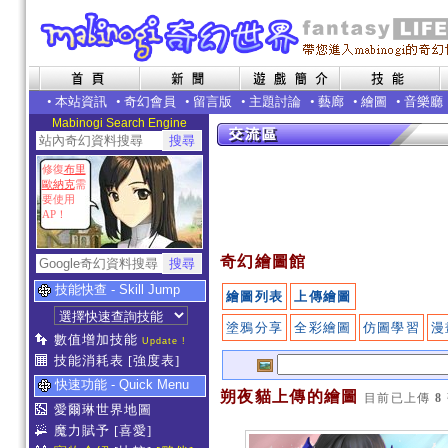
•
本站資訊
•
奇幻會員
•
留言版
•
主題討論
•
藝廊
•
繪圖
•
音樂廳
Mabinogi Search Engine
修復
布里
歐納克
需
要使用
AP！
奇幻繪圖館
技能快查 - Skill Jump
繪圖列表
上傳繪圖
塗鴉分享
全彩繪圖
仿圖學習
漫
數值增加技能
Update !
技能消耗表
[強度表]
快速功能 - Quick Menu
朔夜貓上傳的繪圖
目前已上傳
8
愛爾琳世界地圖
魔力賦予
[喜愛]