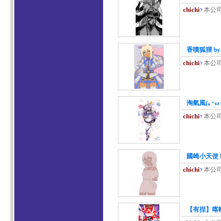
箱:a88512k
QQ1317766
QQ1317766
QQ1317766
QQ1317766
QQ1317766
箱:a88512kj
@mm896、@
箱:a88512k
催情迷情药邮箱:
迷幻听话药邮箱:
强奸迷奸药邮箱:
催情迷情药邮箱:
迷幻听话药邮箱:
QQ1317766
QQ:17782
chichi
本公
?
箱:a88512kj@
箱:a88512k
箱:a88512k
箱:a88512k
箱:a88512k
箱:a88512k
粉邮箱:a8851
a88512kj@gm
证，多年来
QQ1317766
QQ1317766
QQ1317766
QQ1317766
QQ1317766
QQ1317766
2) b88512
至好评。支持
辣条迷幻听话药邮
强奸迷奸药邮箱:
催情迷情药邮箱:
迷幻听话药邮箱:
强奸迷奸药邮箱:
迷奸粉邮箱:a88
箱:a88512k
情.药，稳定类
箱:a88512k
箱:a88512k
箱:a88512k
箱:a88512k
箱:a88512k
箱:a88512kj
箱:a88512k
系客服选购，由
香噴狐狸
by
箱:a88512k
QQ1317766
QQ1317766
QQ1317766
QQ1317766
QQ1317766
箱:a88512kj
@mm896、@
箱:a88512k
催情迷情药邮箱:
迷幻听话药邮箱:
强奸迷奸药邮箱:
催情迷情药邮箱:
迷幻听话药邮箱:
QQ1317766
QQ:17782
chichi
本公
?
箱:a88512kj@
箱:a88512k
箱:a88512k
箱:a88512k
箱:a88512k
箱:a88512k
粉邮箱:a8851
a88512kj@gm
证，多年来
QQ1317766
QQ1317766
QQ1317766
QQ1317766
QQ1317766
QQ1317766
2) b88512
至好评。支持
辣条迷幻听话药邮
强奸迷奸药邮箱:
催情迷情药邮箱:
迷幻听话药邮箱:
强奸迷奸药邮箱:
迷奸粉邮箱:a88
箱:a88512k
情.药，稳定类
箱:a88512k
箱:a88512k
箱:a88512k
箱:a88512k
箱:a88512k
箱:a88512kj
箱:a88512k
系客服选购，由
淘氣風(｡･ω･
箱:a88512k
QQ1317766
QQ1317766
QQ1317766
QQ1317766
QQ1317766
箱:a88512kj
@mm896、@
箱:a88512k
催情迷情药邮箱:
迷幻听话药邮箱:
强奸迷奸药邮箱:
催情迷情药邮箱:
迷幻听话药邮箱:
QQ1317766
QQ:17782
chichi
本公
?
箱:a88512kj@
箱:a88512k
箱:a88512k
箱:a88512k
箱:a88512k
箱:a88512k
粉邮箱:a8851
a88512kj@gm
证，多年来
QQ1317766
QQ1317766
QQ1317766
QQ1317766
QQ1317766
QQ1317766
2) b88512
至好评。支持
辣条迷幻听话药邮
强奸迷奸药邮箱:
催情迷情药邮箱:
迷幻听话药邮箱:
强奸迷奸药邮箱:
迷奸粉邮箱:a88
箱:a88512k
情.药，稳定类
箱:a88512k
箱:a88512k
箱:a88512k
箱:a88512k
箱:a88512k
箱:a88512kj
箱:a88512k
系客服选购，由
國崎小天使
箱:a88512k
QQ1317766
QQ1317766
QQ1317766
QQ1317766
QQ1317766
箱:a88512kj
@mm896、@
箱:a88512k
催情迷情药邮箱:
迷幻听话药邮箱:
强奸迷奸药邮箱:
催情迷情药邮箱:
迷幻听话药邮箱:
QQ1317766
QQ:17782
chichi
本公
?
箱:a88512kj@
箱:a88512k
箱:a88512k
箱:a88512k
箱:a88512k
箱:a88512k
粉邮箱:a8851
a88512kj@gm
证，多年来
QQ1317766
QQ1317766
QQ1317766
QQ1317766
QQ1317766
QQ1317766
2) b88512
至好评。支持
辣条迷幻听话药邮
强奸迷奸药邮箱:
催情迷情药邮箱:
迷幻听话药邮箱:
强奸迷奸药邮箱:
迷奸粉邮箱:a88
箱:a88512k
情.药，稳定类
箱:a88512k
箱:a88512k
箱:a88512k
箱:a88512k
箱:a88512k
箱:a88512kj
箱:a88512k
系客服选购，由
【有捏】喀
箱:a88512k
QQ1317766
QQ1317766
QQ1317766
QQ1317766
QQ1317766
箱:a88512kj
@mm896、@