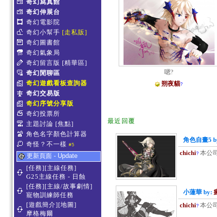
奇幻寫真館
奇幻伸展台
奇幻電影院
奇幻小幫手
[走私販]
奇幻圖書館
奇幻氣象局
奇幻留言版
[精華區]
嗯?
奇幻閒聊區
奇幻遊戲看板查詢器
朔夜貓
?
奇幻交易版
奇幻序號分享版
奇幻投票所
最近回覆
主題討論
[焦點]
角色名字顏色計算器
角色自畫5
b
奇怪？不一樣
#5
chichi
本公
?
更新頁面 - Update
证，多年来
[任務][主線任務]
至好评。支持
G25主線任務 - 日蝕
情.药，稳定类
[任務][主線/故事劇情]
系客服选购，由
小蓮華
by:
寵物訓練師任務
@mm896、@
[遊戲簡介][地圖]
QQ:17782
chichi
本公
?
摩格梅爾
a88512kj@gm
证，多年来