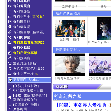
奇幻寫真館
奇幻伸展台
亞特夢遊？
塞爆
奇幻電影院
最新伸展台照片
奇幻小幫手
[走私販]
奇幻圖書館
奇幻氣象局
奇幻留言版
[精華區]
奇幻閒聊區
派對咖 - 雞排
奇幻遊戲看板查詢器
奇幻交易版
最新電影院影片
奇幻序號分享版
奇幻投票所
主題討論
[焦點]
角色名字顏色計算器
奇怪？不一樣
#5
【瑪奇永恆宣傳片】最初的感動
更新頁面 - Update
[任務][主線任務]
G25主線任務 - 日蝕
[任務][主線/故事劇情]
奇幻留言版
寵物訓練師任務
【問題】求各界大老相助
[遊戲簡介][地圖]
摩格梅爾