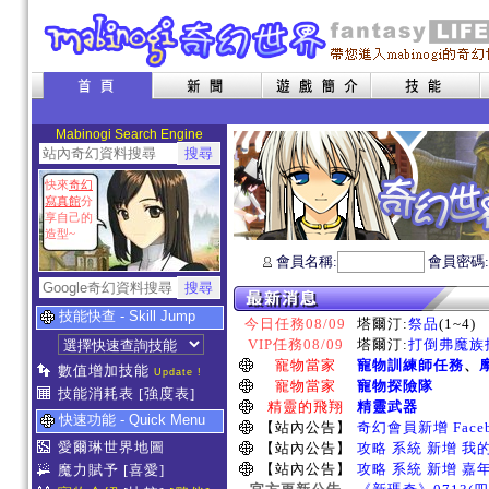
Mabinogi Search Engine
快來
奇幻
寫真館
分
享自己的
造型~
會員名稱:
會員密碼
技能快查 - Skill Jump
今日任務08/09
塔爾汀:
祭品
(1~4)
VIP任務08/09
塔爾汀:
打倒弗魔族指
寵物當家
寵物訓練師任務
、
數值增加技能
Update !
寵物當家
寵物探險隊
技能消耗表
[強度表]
精靈的飛翔
精靈武器
快速功能 - Quick Menu
【站內公告】
奇幻會員新增 Face
愛爾琳世界地圖
【站內公告】
攻略 系統 新增 我
【站內公告】
攻略 系統 新增 嘉
魔力賦予
[喜愛]