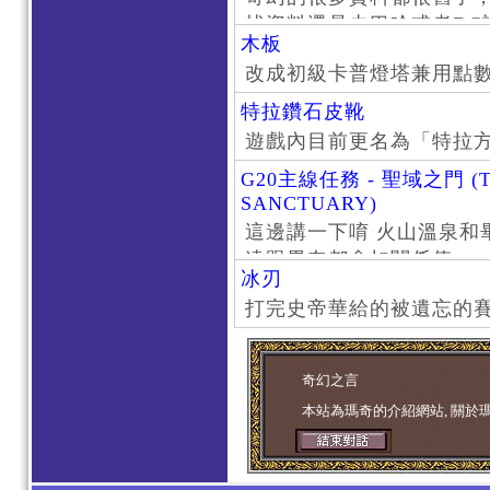
找資料還是去巴哈或者DC
木板
了。
改成初級卡普燈塔兼用點
特拉鑽石皮靴
遊戲內目前更名為「特拉
G20主線任務 - 聖域之門 (T
SANCTUARY)
這邊講一下唷 火山溫泉和
遠跟畢奈都會扣關係值
冰刃
打完史帝華給的被遺忘的賽
奇幻之言
本站為瑪奇的介紹網站, 關於