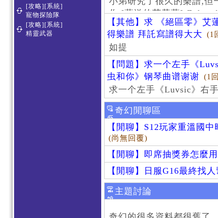
小弟研究了很久的樂譜,但
[攻略][系統]
作 [葬送的芙莉蓮]-Zoltraa
寵物探險隊
【其他】求 《絕區零》艾蓮
[攻略][系統]
得樂譜 拜託寫譜得大大
精靈武器
(1
如提
【問題】求一个左手《Luv
虫和你》钢琴曲谱谢谢
(1
求一个左手《Luvsic》
奇幻閒聊區
【閒聊】S12玩家重溫國
(尚無回覆)
【閒聊】即席抽獎券怎麼用
【閒聊】日服G16最終找
主題討論
奇幻的很多資料都很舊了