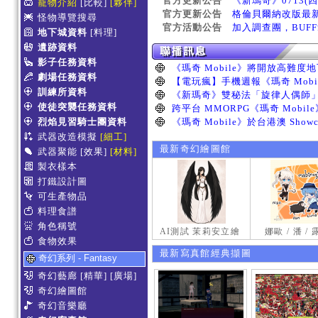
官方更新公告
《新瑪奇》0713(
寵物介紹
[比較]
[夥伴]
官方更新公告
格倫貝爾納改版最
怪物導覽搜尋
官方活動公告
加入調查團，BUF
地下城資料
[料理]
遺跡資料
影子任務資料
劇場任務資料
訓練所資料
使徒突襲任務資料
烈焰見習騎士團資料
武器改造模擬
[細工]
最新奇幻繪圖館
武器聚能
[效果]
[材料]
製衣樣本
打鐵設計圖
可生產物品
料理食譜
角色稱號
AI測試 茉莉安立繪
娜歐 / 潘 /
食物效果
最新寫真館經典擷圖
奇幻系列 - Fantasy
奇幻藝廊
[精華]
[廣場]
奇幻繪圖館
奇幻音樂廳