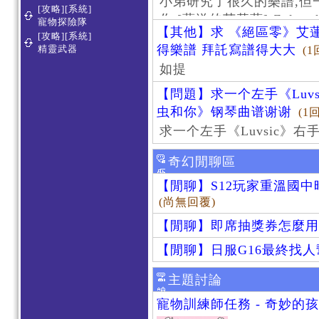
小弟研究了很久的樂譜,但
[攻略][系統]
作 [葬送的芙莉蓮]-Zoltraa
寵物探險隊
【其他】求 《絕區零》艾蓮
[攻略][系統]
得樂譜 拜託寫譜得大大
精靈武器
(1
如提
【問題】求一个左手《Luv
虫和你》钢琴曲谱谢谢
(1
求一个左手《Luvsic》
奇幻閒聊區
【閒聊】S12玩家重溫國
(尚無回覆)
【閒聊】即席抽獎券怎麼用
【閒聊】日服G16最終找
主題討論
寵物訓練師任務 - 奇妙的