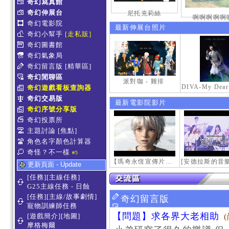
奇幻寫真館
奇幻伸展台
尼托克莉絲
啊啊啊啊啊
奇幻電影院
最新伸展台照片
奇幻小幫手
[走私販]
奇幻圖書館
奇幻氣象局
奇幻留言版
[精華區]
奇幻閒聊區
派對咖 - 雞排
奇幻遊戲看板查詢器
奇幻交易版
最新電影院影片
奇幻序號分享版
奇幻投票所
主題討論
[焦點]
角色名字顏色計算器
奇怪？不一樣
#5
【瑪奇永恆宣傳片】最初的感動
更新頁面 - Update
[任務][主線任務]
G25主線任務 - 日蝕
[任務][主線/故事劇情]
奇幻留言版
寵物訓練師任務
【問題】求各界大老相助
[遊戲簡介][地圖]
摩格梅爾