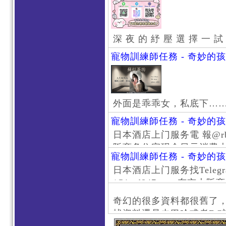
深 夜 的 紓 壓 選 擇 一 試
寵物訓練師任務 - 奇妙的
外面是乖乖女，私底下…
寵物訓練師任務 - 奇妙的
日本酒店上门服务電 報@rb111
阪商务住宅现金日元消费大阪
寵物訓練師任務 - 奇妙的
京风俗 #大阪风俗 #东京外
日本酒店上门服务找Telegr
上门服务新宿风俗 #梅田风
/@jptd847utpp 东
#日本萝莉 #大阪萝莉 #
京旅游 #大阪旅游 #东京风
奇幻的很多資料都很舊了
东京上门服务 #大阪上门服
找資料還是去巴哈或者DC
心斋桥风俗 #日本女孩 #大
了。