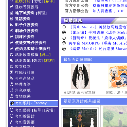
官方更新公告
《新瑪奇》0713(
寵物介紹
[比較]
[夥伴]
官方更新公告
格倫貝爾納改版最
怪物導覽搜尋
官方活動公告
加入調查團，BUF
地下城資料
[料理]
遺跡資料
影子任務資料
劇場任務資料
訓練所資料
使徒突襲任務資料
烈焰見習騎士團資料
武器改造模擬
[細工]
最新奇幻繪圖館
武器聚能
[效果]
[材料]
製衣樣本
打鐵設計圖
可生產物品
料理食譜
角色稱號
AI測試 茉莉安立繪
娜歐 / 潘 /
食物效果
最新寫真館經典擷圖
奇幻系列 - Fantasy
奇幻藝廊
[精華]
[廣場]
奇幻繪圖館
奇幻音樂廳