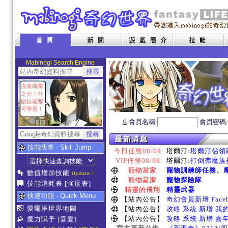
Mabinogi Search Engine
沒有職業
之分！什
麼技能都
可學習！
會員名稱:
會員密碼
技能快查 - Skill Jump
今日任務08/08
塔爾汀:
塔爾汀佔領戰
VIP任務08/08
塔爾汀:
打倒弗魔族指
寵物當家
寵物訓練師任務
、
數值增加技能
Update !
寵物當家
寵物探險隊
技能消耗表
[強度表]
精靈的飛翔
精靈武器
快速功能 - Quick Menu
【站內公告】
奇幻會員新增 Face
愛爾琳世界地圖
【站內公告】
攻略 系統 新增 我
【站內公告】
攻略 系統 新增 嘉
魔力賦予
[喜愛]