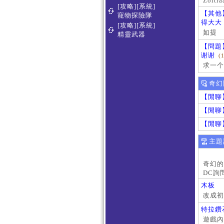
Zoltra
[攻略][系統]
【其他
寵物探險隊
得大大
[攻略][系統]
如提
精靈武器
【問題
谢谢
(
求一个
奇幻
【閒聊
【閒聊
【閒聊
主題
奇幻的
DC詢
木板
改成初
特拉鑽
遊戲內