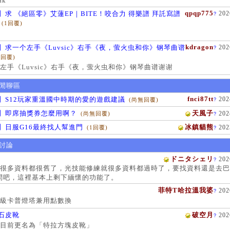
ak
qpqp775
】求 《絕區零》艾蓮EP｜BITE！咬合力 得樂譜 拜託寫譜
202
?
(1回覆)
kdragon
】求一个左手《Luvsic》右手《夜，萤火虫和你》钢琴曲谱
202
?
1回覆)
左手《Luvsic》右手《夜，萤火虫和你》钢琴曲谱谢谢
閒聊區
fnci87tt
】S12玩家重溫國中時期的愛的遊戲建議
202
(尚無回覆)
?
】即席抽獎券怎麼用啊？
天風子
202
(尚無回覆)
?
】日服G16最終找人幫進門
冰鎮貓熊
202
(1回覆)
?
討論
ドニタシェリ
202
?
很多資料都很舊了，光技能修練就很多資料都過時了，要找資料還是去巴
問吧，這裡基本上剩下緬懷的功能了。
菲特T哈拉溫我婆
202
?
級卡普燈塔兼用點數換
石皮靴
破空月
202
?
目前更名為「特拉方塊皮靴」