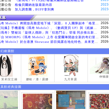
更新公告
《新瑪奇》0713(四) 格倫貝爾納改版開機公告
2023
更新公告
格倫貝爾納改版最新內容
2023
活動公告
加入調查團，BUFF拿到爽
2026
《瑪奇 Mobile》將開放高難度地下城「深淵」 8 人團隊副本「格里斯貝恩」將於 8 月 5 日登場
2026
【電玩瘋】手機週報《瑪奇 Mobile》、《數碼寶貝 UP》與《紙嫁衣 9 羅浮夢》等遊戲
2026
《新瑪奇》雙秘法「旋律人偶師」與「狂怒鬥士」登場 同步推出新系統「神秘工坊」
2026
跨平台 MMORPG《瑪奇 Mobile》上市 在愛爾琳開啟全新的奇幻冒險生活
2026
《瑪奇 Mobile》於台港澳 Showcase 節目揭露在地化特色、未來更新計畫等內容 首次公開台灣動畫
奇幻繪圖館
伸懶腰
試 茉莉安立繪
娜歐 / 潘 / 露娜
九月寒露
寫真館經典擷圖