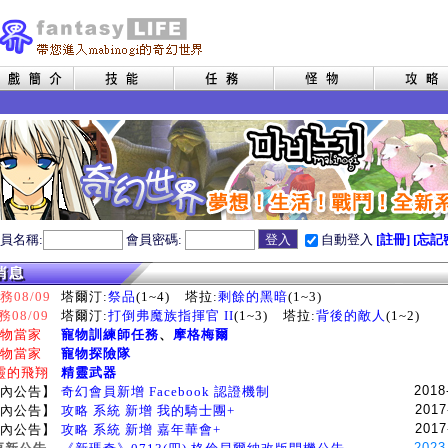
員名稱:
會員密碼:
自動登入
[註冊]
[忘記
08/09
塔爾汀:
祭品
(1~4)
塔拉:
剩餘的黑暗
(1~3)
務08/09
塔爾汀:
打倒弗魔族指揮官 II
(1~3)
塔拉:
背後的敵人
(1~2)
物當家
寵物訓練師任務
、
摩格梅爾
物當家
寵物探險隊
靈的飛翔
精靈武器
2018
內公告】
奇幻會員新增 Facebook 認證機制
2017
內公告】
攻略 系統 新增 我的騎士團+
2017
內公告】
攻略 系統 新增 嘉年華會+
2023