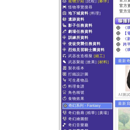
官方
寵物介紹
[比較]
[夥伴]
官方
怪物導覽搜尋
官方
地下城資料
[料理]
遺跡資料
影子任務資料
劇場任務資料
訓練所資料
使徒突襲任務資料
烈焰見習騎士團資料
武器改造模擬
[細工]
最新
武器聚能
[效果]
[材料]
製衣樣本
打鐵設計圖
可生產物品
料理食譜
角色稱號
AI測
食物效果
最新
奇幻系列 - Fantasy
奇幻藝廊
[精華]
[廣場]
奇幻繪圖館
奇幻音樂廳