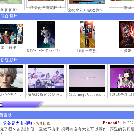
晴天向日葵花田-3
塞爆
啊啊啊啊!
慶祝拿到10歲達到50級稱號紀念照
伸展台照片
咖 - 雞排
DIVA-My Dear Heroine-
10周年舊照
狐姬
電影院影片
【瑪奇永恆宣傳片】最初的感動
[安德拉斯的音樂盒｜靈魂的音樂盒] Mabinogi OST - Music Box of the Soul | Crossover COVER
[Mabinogi Universe] 謝謝你來到這個世界...
留言版
Panda0311
】求各界大老相助
202
(尚無回覆)
?
究了很久的樂譜,但一直做不出來 想問有沒有大老可以幫作 [葬送的芙莉蓮