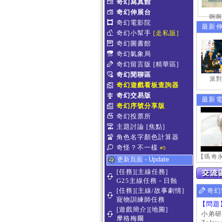
奇幻寫真館
奇幻伸展台
啊啊
奇幻電影院
最新
奇幻小幫手
[走私販]
奇幻圖書館
奇幻氣象局
奇幻留言版
[精華區]
奇幻閒聊區
派對
奇幻遊戲看板查詢器
奇幻交易版
最新
奇幻序號分享版
奇幻投票所
主題討論
[焦點]
角色名字顏色計算器
奇怪？不一樣
#5
更新頁面 - Update
[任務][主線任務]
G25主線任務 - 日蝕
[任務][主線/故事劇情]
奇幻
寵物訓練師任務
【問題
[遊戲簡介][地圖]
小弟研
摩格梅爾