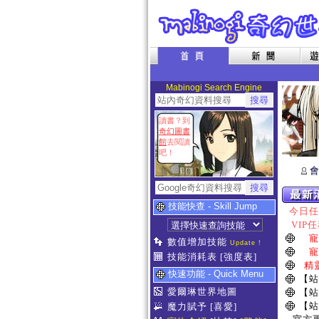
Mabinogi Search Engine
讀書？到
奇幻圖書
館
去閱讀
吧！
會
技能快查 - Skill Jump
今日任務
VIP任
寵
數值增加技能
Update !
寵
技能消耗表
[強度表]
精
快速功能 - Quick Menu
【站
愛爾琳世界地圖
【站
【站
魔力賦予
[喜愛]