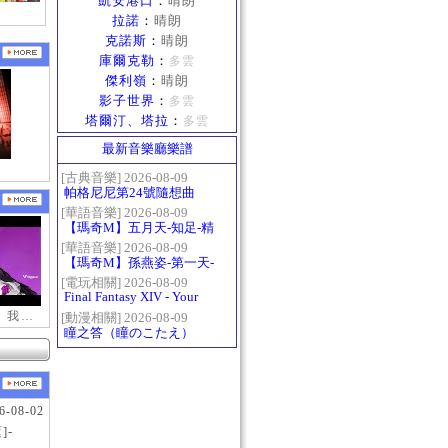
凱安港口
：
晴朗
拉諾
：
晴朗
克諾斯
：
晴朗
庫爾克勒
：
多雲
傑利嶺
：
晴朗
影子世界
：
多雲
塔爾汀、塔拉
：
多雲
最新音樂廳樂譜
[古典音樂] 2026-08-09
帕格尼尼第24號隨想曲
（Paganini Caprice No.24
[華語音樂] 2026-08-09
【瑪奇M】五月天-知足-精
in A-）
修版
[華語音樂] 2026-08-09
【瑪奇M】孫燕姿-第一天-
精修版
[電玩相關] 2026-08-09
Final Fantasy XIV - Your
Answer
【新瑪奇迷因】我更喜歡你
[動漫相關] 2026-08-09
瞳之答（瞳のこたえ）
6-08-02
]-