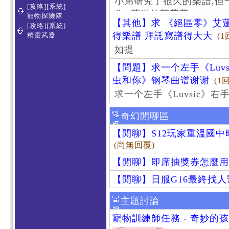
小弟研究了很久的樂譜,但
[攻略][系統]
作 [葬送的芙莉蓮]-Zoltraa
寵物探險隊
【其他】求 《絕區零》艾蓮
[攻略][系統]
得樂譜 拜託寫譜得大大
精靈武器
(1
如提
【問題】求一个左手《Luv
虫和你》钢琴曲谱谢谢
(1
求一个左手《Luvsic》
奇幻閒聊區
【閒聊】S12玩家重溫國
(尚無回覆)
【閒聊】即席抽獎券怎麼用
【閒聊】日服G16最終找
主題討論
寵物訓練師任務 - 奇妙的