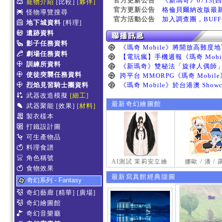
官方更新公告
《新瑪奇》0713(
寵物介紹
[比較]
[夥伴]
官方更新公告
格倫貝爾納改版最
怪物導覽搜尋
官方活動公告
加入調查團，BUF
地下城資料
[料理]
遺跡資料
影子任務資料
劇場任務資料
訓練所資料
使徒突襲任務資料
烈焰見習騎士團資料
武器改造模擬
[細工]
最新奇幻繪圖館
武器聚能
[效果]
[材料]
製衣樣本
打鐵設計圖
可生產物品
料理食譜
角色稱號
AI測試 茉莉安立繪
娜歐 / 潘 /
食物效果
最新寫真館經典擷圖
奇幻系列 - Fantasy
奇幻藝廊
[精華]
[廣場]
奇幻繪圖館
奇幻音樂廳