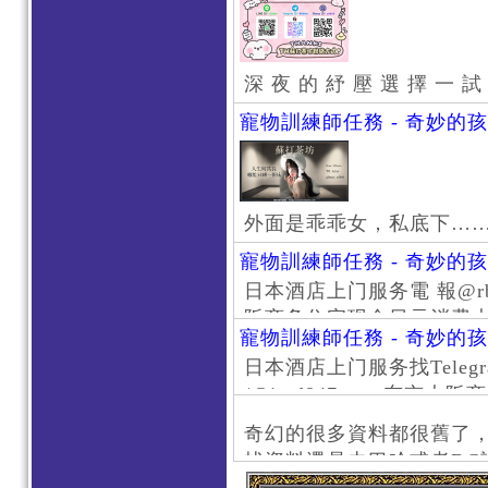
深 夜 的 紓 壓 選 擇 一 試
寵物訓練師任務 - 奇妙的
外面是乖乖女，私底下…
寵物訓練師任務 - 奇妙的
日本酒店上门服务電 報@rb111
阪商务住宅现金日元消费大阪
寵物訓練師任務 - 奇妙的
京风俗 #大阪风俗 #东京外
日本酒店上门服务找Telegr
上门服务新宿风俗 #梅田风
/@jptd847utpp 东
#日本萝莉 #大阪萝莉 #
京旅游 #大阪旅游 #东京风
奇幻的很多資料都很舊了
东京上门服务 #大阪上门服
找資料還是去巴哈或者DC
心斋桥风俗 #日本女孩 #大
了。