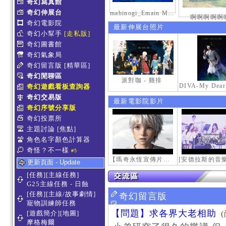
奇幻寫真館
奇幻伸展台
mabinogi_Emain Macha_2000-0600_1
啊啊啊啊啊
奇幻電影院
最新伸展台照片
奇幻小幫手
[走私販]
奇幻圖書館
奇幻氣象局
奇幻留言版
[精華區]
奇幻閒聊區
派對咖 - 雞排
奇幻遊戲看板查詢器
奇幻交易版
最新電影院影片
奇幻序號分享版
奇幻投票所
主題討論
[焦點]
角色名字顏色計算器
奇怪？不一樣
#5
【瑪奇永恆宣傳片】最初的感動
更新頁面 - Update
[任務][主線任務]
G25主線任務 - 日蝕
[任務][主線/故事劇情]
奇幻留言版
寵物訓練師任務
【問題】求各界大老相助
[遊戲簡介][地圖]
摩格梅爾