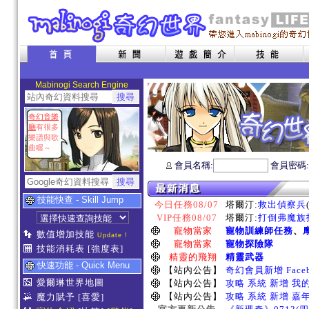
Mabinogi Search Engine
奇幻音樂
廳
有很多
樂譜與歌
曲喔～
會員名稱:
會員密碼
技能快查 - Skill Jump
今日任務08/07
塔爾汀:
救出偵察兵
VIP任務08/07
塔爾汀:
打倒弗魔族指
寵物當家
寵物訓練師任務
、
數值增加技能
Update !
寵物當家
寵物探險隊
技能消耗表
[強度表]
精靈的飛翔
精靈武器
快速功能 - Quick Menu
【站內公告】
奇幻會員新增 Face
愛爾琳世界地圖
【站內公告】
攻略 系統 新增 我
【站內公告】
攻略 系統 新增 嘉
魔力賦予
[喜愛]