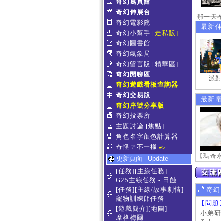
奇幻寫真館
奇幻伸展台
奇幻電影院
最新
奇幻小幫手
[走私販]
奇幻圖書館
奇幻氣象局
奇幻留言版
[精華區]
奇幻閒聊區
派對
奇幻遊戲看板查詢器
奇幻交易版
最新
奇幻序號分享版
奇幻投票所
主題討論
[焦點]
角色名字顏色計算器
奇怪？不一樣
#5
更新頁面 - Update
[任務][主線任務]
G25主線任務 - 日蝕
[任務][主線/故事劇情]
奇幻
寵物訓練師任務
【問題
[遊戲簡介][地圖]
小弟研
摩格梅爾