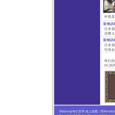
外面是
寵物訓
日本酒店
消费大
京上门
寵物訓
本萝莉
日本酒店
宅现金
大阪外
#日本
奇幻的
DC詢
Mabinogi奇幻世界 線上遊戲《瑪奇