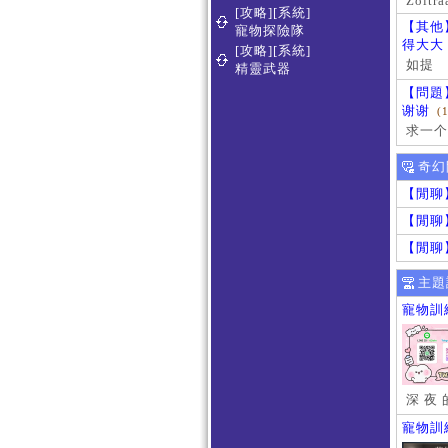
Zoltra
[攻略][系統]
【其他
寵物探險隊
得大大
[攻略][系統]
如提
精靈武器
【問題
谢谢
(
求一个
奇幻
【閒聊
【閒聊
【閒聊
主題
寵物訓
深 夜 
寵物訓