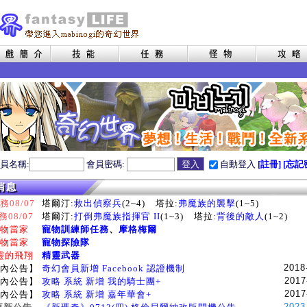
員名稱:
會員密碼:
自動登入
[註冊]
[忘記
08/07
塔爾汀:
救出偵察兵
(2~4)
塔拉:
弗魔族的襲擊
(1~5)
務08/07
塔爾汀:
打倒弗魔族指揮官 II
(1~3)
塔拉:
背後的敵人
(1~2)
物當家
寵物訓練師任務
、
摩格梅爾
物當家
寵物探險隊
靈的飛翔
精靈武器
2018
內公告】
奇幻會員新增 Facebook 認證機制
2017
內公告】
攻略 系統 新增 我的騎士團+
2017
內公告】
攻略 系統 新增 嘉年華會+
2023