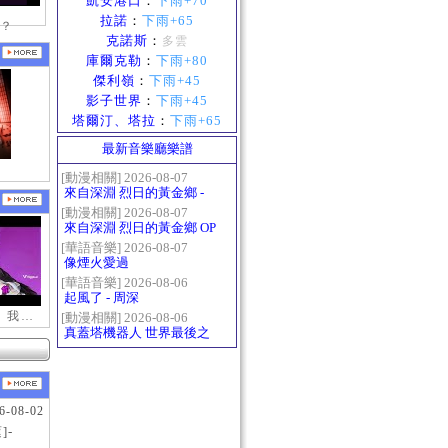
凱安港口
：
下雨+70
拉諾
：
下雨+65
？
克諾斯
：
多雲
庫爾克勒
：
下雨+80
傑利嶺
：
下雨+45
影子世界
：
下雨+45
塔爾汀、塔拉
：
下雨+65
最新音樂廳樂譜
[動漫相關] 2026-08-07
來自深淵 烈日的黃金鄉 -
Gravity
[動漫相關] 2026-08-07
來自深淵 烈日的黃金鄉 OP
- かたち(Katachi)
[華語音樂] 2026-08-07
像煙火愛過
[華語音樂] 2026-08-06
起風了 - 周深
【新瑪奇迷因】我更喜歡你
[動漫相關] 2026-08-06
真蓋塔機器人 世界最後之
日OP2 HEATS
6-08-02
]-