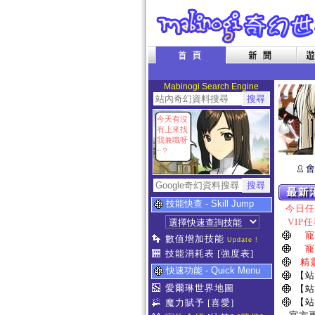
Mabinogi Search Engine
今天有沒
有上來找
我兼職呀
~？
會
技能快查 - Skill Jump
今日任務
VIP任
寵
數值增加技能
Update !
寵
技能消耗表
[強度表]
精
快速功能 - Quick Menu
【站
愛爾琳世界地圖
【站
【站
魔力賦予
[喜愛]