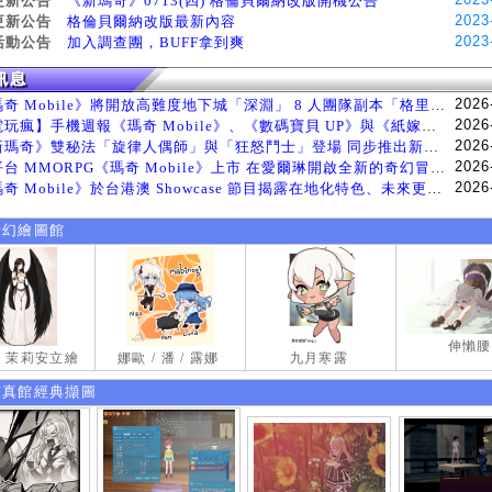
更新公告
《新瑪奇》0713(四) 格倫貝爾納改版開機公告
2023
更新公告
格倫貝爾納改版最新內容
2023
活動公告
加入調查團，BUFF拿到爽
2026
《瑪奇 Mobile》將開放高難度地下城「深淵」 8 人團隊副本「格里斯貝恩」將於 8 月 5 日登場
2026
【電玩瘋】手機週報《瑪奇 Mobile》、《數碼寶貝 UP》與《紙嫁衣 9 羅浮夢》等遊戲
2026
《新瑪奇》雙秘法「旋律人偶師」與「狂怒鬥士」登場 同步推出新系統「神秘工坊」
2026
跨平台 MMORPG《瑪奇 Mobile》上市 在愛爾琳開啟全新的奇幻冒險生活
2026
《瑪奇 Mobile》於台港澳 Showcase 節目揭露在地化特色、未來更新計畫等內容 首次公開台灣動畫
奇幻繪圖館
伸懶腰
試 茉莉安立繪
娜歐 / 潘 / 露娜
九月寒露
寫真館經典擷圖