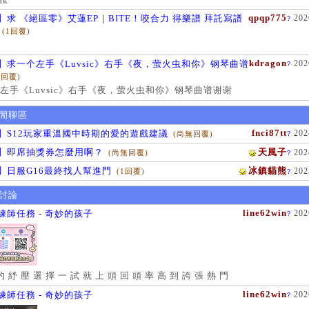
ak
qpqp775
】求 《絕區零》艾蓮EP｜BITE！咬合力 得樂譜 拜託寫譜
202
?
(1回覆)
kdragon
】求一个左手《Luvsic》右手《夜，萤火虫和你》钢琴曲谱
202
?
1回覆)
左手《Luvsic》右手《夜，萤火虫和你》钢琴曲谱谢谢
閒聊區
fnci87tt
】S12玩家重溫國中時期的愛的遊戲建議
202
(尚無回覆)
?
】即席抽獎券怎麼用啊？
天風子
202
(尚無回覆)
?
】日服G16最終找人幫進門
冰鎮貓熊
202
(1回覆)
?
討論
line62win
練師任務 - 奇妙的孩子
202
?
的 紓 壓 選 擇 一 試 就 上 頭 回 頭 率 高 到 誇 張 熱 門
line62win
練師任務 - 奇妙的孩子
202
?