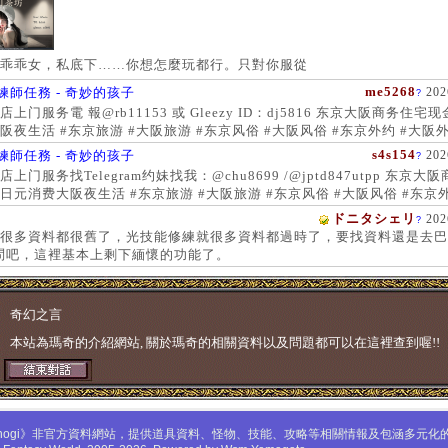
乖乖女，私底下……你想怎麼玩都行。只對你服從
me5268
練師任務 - 奇妙的孩子
202
?
上门服务電 報@rb11153 或 Gleezy ID：dj5816 东京大阪商务住宅
阪夜生活 #东京旅游 #大阪旅游 #东京风俗 #大阪风俗 #东京外约 #大阪外
服务 #大阪上门服务新宿风俗 #梅田风俗 #歌舞伎町 #日本女孩 #大阪女孩
s4s154
練師任務 - 奇妙的孩子
202
?
 #大阪萝莉 #日本学生妹
上门服务找Telegram约妹找我：@chu8699 /@jptd847utpp 东京大
日元消费大阪夜生活 #东京旅游 #大阪旅游 #东京风俗 #大阪风俗 #东京外
约 #东京上门服务 #大阪上门服务新宿风俗 #梅田风俗 #歌舞伎町 #心斋
ドニタシェリ
202
?
女孩 #大阪女孩 #日本萝莉 #大阪萝莉 #日本学生妹
很多資料都很舊了，光技能修練就很多資料都過時了，要找資料還是去巴
問吧，這裡基本上剩下緬懷的功能了。
奇幻之言
本站為瑪奇的介紹網站, 關於瑪奇的相關資料以及問題都可以在這裡查到喔!!
mabinogi》非官方資料網站，提供道具資料、怪物、技能、攻略等相關情報及包涵多元