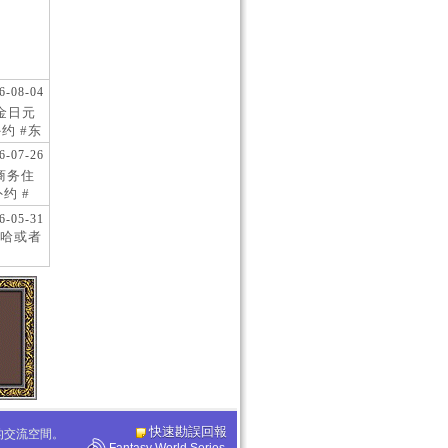
6-08-04
现金日元
约 #东
 #日
6-07-26
阪商务住
约 #
桥风俗
6-05-31
哈或者
快速勘誤回報
化的交流空間。