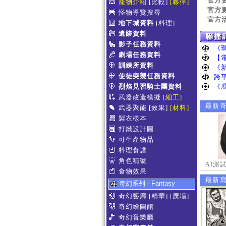
官方
寵物介紹
[比較]
[夥伴]
官方
怪物導覽搜尋
官方
地下城資料
[料理]
遺跡資料
影子任務資料
劇場任務資料
訓練所資料
使徒突襲任務資料
烈焰見習騎士團資料
武器改造模擬
[細工]
最新
武器聚能
[效果]
[材料]
製衣樣本
打鐵設計圖
可生產物品
料理食譜
角色稱號
AI測
食物效果
最新
奇幻系列 - Fantasy
奇幻藝廊
[精華]
[廣場]
奇幻繪圖館
奇幻音樂廳