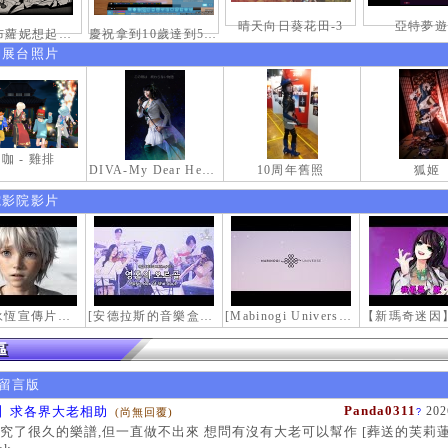
晴天向日葵花田-3
亞特夢遊
那一天布蘿妮想起老佛的奶油手
慶祝拿到10歲達到50級稱號紀念照
伸展台照片
咖 - 雞排
DIVA-My Dear Heroine-
10周年舊照
狐姬
電影院影片
【瑪奇永恆宣傳片】最初的感動
[安德拉斯的音樂盒｜靈魂的音樂盒] Mabinogi OST - Music Box of the Soul | Crossover COVER
[Mabinogi Universe] 謝謝你來到這個世界...
留言版
Panda0311
】求各界大老相助
202
(尚無回覆)
?
究了很久的樂譜,但一直做不出來 想問有沒有大老可以幫作 [葬送的芙莉蓮