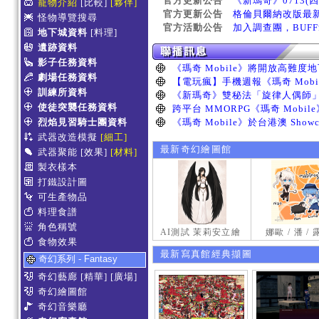
官方更新公告
《新瑪奇》0713(
寵物介紹
[比較]
[夥伴]
官方更新公告
格倫貝爾納改版最
怪物導覽搜尋
官方活動公告
加入調查團，BUF
地下城資料
[料理]
遺跡資料
影子任務資料
劇場任務資料
訓練所資料
使徒突襲任務資料
烈焰見習騎士團資料
武器改造模擬
[細工]
最新奇幻繪圖館
武器聚能
[效果]
[材料]
製衣樣本
打鐵設計圖
可生產物品
料理食譜
角色稱號
AI測試 茉莉安立繪
娜歐 / 潘 /
食物效果
最新寫真館經典擷圖
奇幻系列 - Fantasy
奇幻藝廊
[精華]
[廣場]
奇幻繪圖館
奇幻音樂廳