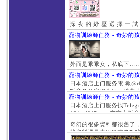
深 夜 的 紓 壓 選 擇 一 試
寵物訓練師任務 - 奇妙的
外面是乖乖女，私底下…
寵物訓練師任務 - 奇妙的
日本酒店上门服务電 報@rb111
阪商务住宅现金日元消费大阪
寵物訓練師任務 - 奇妙的
京风俗 #大阪风俗 #东京外
日本酒店上门服务找Telegr
上门服务新宿风俗 #梅田风
/@jptd847utpp 东
#日本萝莉 #大阪萝莉 #
京旅游 #大阪旅游 #东京风
奇幻的很多資料都很舊了
东京上门服务 #大阪上门服
找資料還是去巴哈或者DC
心斋桥风俗 #日本女孩 #大
了。