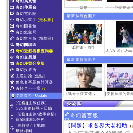
奇幻寫真館
奇幻伸展台
塞爆
亞特夢遊
奇幻電影院
最新伸展台照片
奇幻小幫手
[走私販]
奇幻圖書館
奇幻氣象局
奇幻留言版
[精華區]
奇幻閒聊區
派對咖 - 雞排
奇幻遊戲看板查詢器
奇幻交易版
最新電影院影片
奇幻序號分享版
奇幻投票所
主題討論
[焦點]
角色名字顏色計算器
奇怪？不一樣
#5
【瑪奇永恆宣傳片】最初的感動
更新頁面 - Update
[任務][主線任務]
G25主線任務 - 日蝕
[任務][主線/故事劇情]
奇幻留言版
寵物訓練師任務
【問題】求各界大老相助
[遊戲簡介][地圖]
摩格梅爾