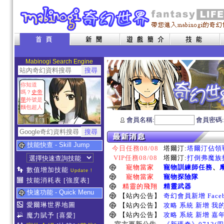
Mabinogi Search Engine
你知道
嗎？
史帝
華
外號是
麵包超人
會員名稱:
會員密碼
技能快查 - Skill Jump
今日任務08/08
塔爾汀:
塔爾汀佔領戰
VIP任務08/08
塔爾汀:
打倒弗魔族指
寵物當家
寵物訓練師任務
、
數值增加技能
Update !
寵物當家
寵物探險隊
技能消耗表
[強度表]
精靈的飛翔
精靈武器
快速功能 - Quick Menu
【站內公告】
奇幻會員新增 Face
愛爾琳世界地圖
【站內公告】
攻略 系統 新增 我
【站內公告】
攻略 系統 新增 嘉
魔力賦予
[喜愛]