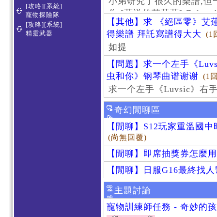
小弟研究了很久的樂譜,但
[攻略][系統]
作 [葬送的芙莉蓮]-Zoltraa
寵物探險隊
【其他】求 《絕區零》艾蓮
[攻略][系統]
得樂譜 拜託寫譜得大大
精靈武器
(1
如提
【問題】求一个左手《Luv
虫和你》钢琴曲谱谢谢
(1
求一个左手《Luvsic》
奇幻閒聊區
【閒聊】S12玩家重溫國
(尚無回覆)
【閒聊】即席抽獎券怎麼用
【閒聊】日服G16最終找
主題討論
寵物訓練師任務 - 奇妙的