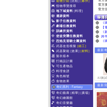
官方
寵物介紹
[比較]
[夥伴]
官方
怪物導覽搜尋
官方
地下城資料
[料理]
遺跡資料
影子任務資料
劇場任務資料
訓練所資料
使徒突襲任務資料
烈焰見習騎士團資料
武器改造模擬
[細工]
最新
武器聚能
[效果]
[材料]
製衣樣本
打鐵設計圖
可生產物品
料理食譜
角色稱號
AI測
食物效果
最新
奇幻系列 - Fantasy
奇幻藝廊
[精華]
[廣場]
奇幻繪圖館
奇幻音樂廳