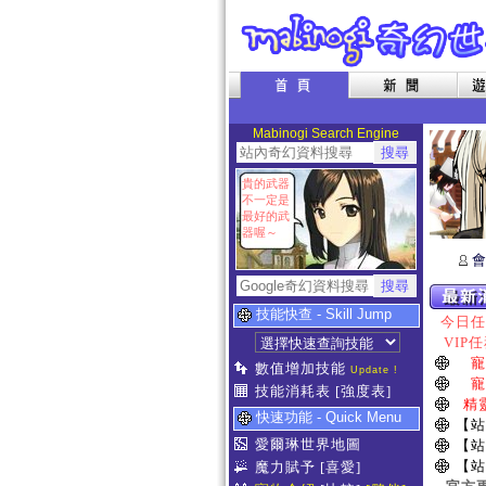
Mabinogi Search Engine
貴的武器
不一定是
最好的武
器喔～
會
技能快查 - Skill Jump
今日任務
VIP任
寵
數值增加技能
Update !
寵
技能消耗表
[強度表]
精
快速功能 - Quick Menu
【站
愛爾琳世界地圖
【站
【站
魔力賦予
[喜愛]