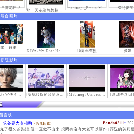
日葵花田-3
mabinogi_Emain Macha_2000-0600_1
亞特夢遊
那一天布蘿妮想起老佛的奶油手
伸展台照片
咖 - 雞排
DIVA-My Dear Heroine-
10周年舊照
狐姬
電影院影片
【瑪奇永恆宣傳片】最初的感動
[安德拉斯的音樂盒｜靈魂的音樂盒] Mabinogi OST - Music Box of the Soul | Crossover COVER
[Mabinogi Universe] 謝謝你來到這個世界...
留言版
Panda0311
】求各界大老相助
202
(尚無回覆)
?
究了很久的樂譜,但一直做不出來 想問有沒有大老可以幫作 [葬送的芙莉蓮