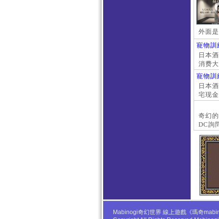
外面是
寵物訓
日本酒店
消费大
京上门
寵物訓
本萝莉
日本酒店
宅现金
大阪外
#日本
奇幻的
DC詢
Mabinogi奇幻世界 線上遊戲《瑪奇