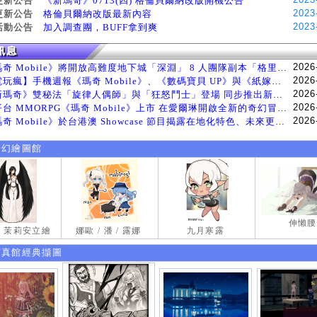
更新公告
《新瑪奇》0713(四) 格倫貝爾納改版開機公告
2023
更新公告
格倫貝爾納改版最新內容
2023
活動公告
加入調查團，BUFF拿到爽
2026
《瑪奇 Mobile》將開放高難度地下城「深淵」 8 人團隊副本「格里斯貝恩」將於 8 月 5 日登場
2026
【電玩瘋】手機週報《瑪奇 Mobile》、《數碼寶貝 UP》與《紙嫁衣 9 羅浮夢》等遊戲
2026
《新瑪奇》雙秘法「旋律人偶師」與「狂怒鬥士」登場 同步推出新系統「神秘工坊」
2026
跨平台 MMORPG《瑪奇 Mobile》上市 在愛爾琳開啟全新的奇幻冒險生活
2026
《瑪奇 Mobile》於台港澳 Showcase 節目揭露在地化特色、未來更新計畫等內容 首次公開台灣動畫
奇幻繪圖館
伸懶腰
試 茉莉安立繪
娜歐 / 潘 / 露娜
九月寒露
寫真館經典擷圖