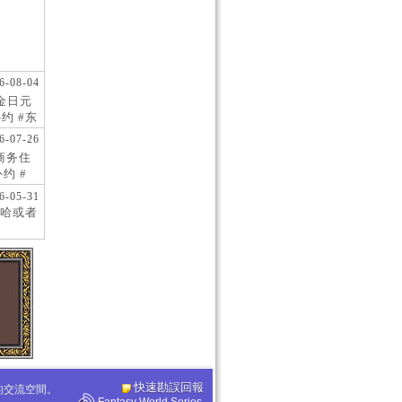
6-08-04
现金日元
约 #东
 #日
6-07-26
阪商务住
约 #
桥风俗
6-05-31
哈或者
快速勘誤回報
化的交流空間。