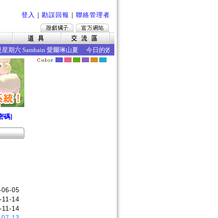
登入
｜
勘誤回報
｜
聯絡管理者
期六 Samhain 愛爾琳山夏 今日的效果如下 ‧年齡成長取得 AP ‧食物
密碼]
-06-05
-11-14
-11-14
-07-13