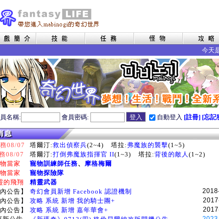
今天是星
員名稱:
會員密碼:
自動登入
[註冊]
[忘記
08/07
塔爾汀:
救出偵察兵
(2~4)
塔拉:
弗魔族的襲擊
(1~5)
務08/07
塔爾汀:
打倒弗魔族指揮官 II
(1~3)
塔拉:
背後的敵人
(1~2)
物當家
寵物訓練師任務
、
摩格梅爾
物當家
寵物探險隊
靈的飛翔
精靈武器
2018
內公告】
奇幻會員新增 Facebook 認證機制
2017
內公告】
攻略 系統 新增 我的騎士團+
2017
內公告】
攻略 系統 新增 嘉年華會+
2023