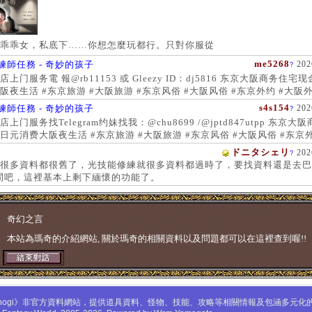
乖乖女，私底下……你想怎麼玩都行。只對你服從
me5268
練師任務 - 奇妙的孩子
202
?
上门服务電 報@rb11153 或 Gleezy ID：dj5816 东京大阪商务住宅
阪夜生活 #东京旅游 #大阪旅游 #东京风俗 #大阪风俗 #东京外约 #大阪外
服务 #大阪上门服务新宿风俗 #梅田风俗 #歌舞伎町 #日本女孩 #大阪女孩
s4s154
練師任務 - 奇妙的孩子
202
?
 #大阪萝莉 #日本学生妹
上门服务找Telegram约妹找我：@chu8699 /@jptd847utpp 东京大
日元消费大阪夜生活 #东京旅游 #大阪旅游 #东京风俗 #大阪风俗 #东京外
约 #东京上门服务 #大阪上门服务新宿风俗 #梅田风俗 #歌舞伎町 #心斋
ドニタシェリ
202
?
女孩 #大阪女孩 #日本萝莉 #大阪萝莉 #日本学生妹
很多資料都很舊了，光技能修練就很多資料都過時了，要找資料還是去巴
問吧，這裡基本上剩下緬懷的功能了。
奇幻之言
本站為瑪奇的介紹網站, 關於瑪奇的相關資料以及問題都可以在這裡查到喔!!
mabinogi》非官方資料網站，提供道具資料、怪物、技能、攻略等相關情報及包涵多元