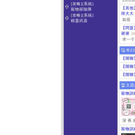
Zoltra
[攻略][系統]
【其他
寵物探險隊
得大大
[攻略][系統]
如提
精靈武器
【問題
谢谢
(
求一个
奇幻
【閒聊
【閒聊
【閒聊
主題
寵物訓
深 夜 
寵物訓