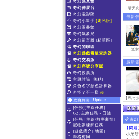
奇幻寫真館
奇幻伸展台
晴天向
奇幻電影院
最新
奇幻小幫手
[走私販]
奇幻圖書館
奇幻氣象局
奇幻留言版
[精華區]
奇幻閒聊區
派對
奇幻遊戲看板查詢器
奇幻交易版
最新
奇幻序號分享版
奇幻投票所
主題討論
[焦點]
角色名字顏色計算器
奇怪？不一樣
#5
更新頁面 - Update
[任務][主線任務]
G25主線任務 - 日蝕
[任務][主線/故事劇情]
奇幻
寵物訓練師任務
【問題
[遊戲簡介][地圖]
小弟研
摩格梅爾