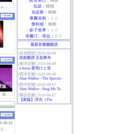
凱安港口
：
晴朗
拉諾
：
晴朗
？
克諾斯
：
晴朗
庫爾克勒
：
多雲
傑利嶺
：
晴朗
影子世界
：
多雲
塔爾汀、塔拉
：
多雲
最新音樂廳樂譜
[其他類型] 2026-08-08
原創樂譜 五彩夢舟
[東洋音樂] 2026-08-08
n-buna 夜明けと蛍
[西洋音樂] 2026-08-08
Alan Walker - The Spectre
[西洋音樂] 2026-08-07
Alan Walker - Sing Me To
Sleep
【新瑪奇迷因】我更喜歡你
[華語音樂] 2026-08-07
【新版】浮光（The
History）：六和弦
6-08-02
]-