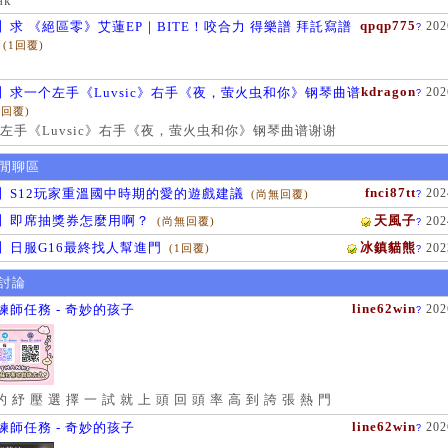
ak
qpqp775
】求 《絕區零》艾蓮EP｜BITE！咬合力 得樂譜 拜託寫譜
202
?
(1回覆)
kdragon
】求一个左手《Luvsic》右手《夜，萤火虫和你》钢琴曲谱
202
?
1回覆)
左手《Luvsic》右手《夜，萤火虫和你》钢琴曲谱谢谢
閒聊區
fnci87tt
】S12玩家重溫國中時期的愛的遊戲建議
202
(尚無回覆)
?
】即席抽獎券怎麼用啊？
天風子
202
(尚無回覆)
?
】日服G16最終找人幫進門
冰鎮貓熊
202
(1回覆)
?
討論
line62win
練師任務 - 奇妙的孩子
202
?
的 紓 壓 選 擇 一 試 就 上 頭 回 頭 率 高 到 誇 張 熱 門
line62win
練師任務 - 奇妙的孩子
202
?