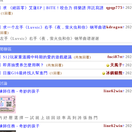
ak
qpqp775
】求 《絕區零》艾蓮EP｜BITE！咬合力 得樂譜 拜託寫譜
202
?
(1回覆)
kdragon
】求一个左手《Luvsic》右手《夜，萤火虫和你》钢琴曲谱
202
?
1回覆)
左手《Luvsic》右手《夜，萤火虫和你》钢琴曲谱谢谢
閒聊區
fnci87tt
】S12玩家重溫國中時期的愛的遊戲建議
202
(尚無回覆)
?
】即席抽獎券怎麼用啊？
天風子
202
(尚無回覆)
?
】日服G16最終找人幫進門
冰鎮貓熊
202
(1回覆)
?
討論
line62win
練師任務 - 奇妙的孩子
202
?
的 紓 壓 選 擇 一 試 就 上 頭 回 頭 率 高 到 誇 張 熱 門
line62win
練師任務 - 奇妙的孩子
202
?