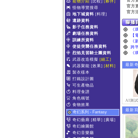
官方
寵物介紹
[比較]
[夥伴]
官方
怪物導覽搜尋
官方
地下城資料
[料理]
遺跡資料
影子任務資料
劇場任務資料
訓練所資料
使徒突襲任務資料
烈焰見習騎士團資料
武器改造模擬
[細工]
最新
武器聚能
[效果]
[材料]
製衣樣本
打鐵設計圖
可生產物品
料理食譜
角色稱號
AI測
食物效果
最新
奇幻系列 - Fantasy
奇幻藝廊
[精華]
[廣場]
奇幻繪圖館
奇幻音樂廳