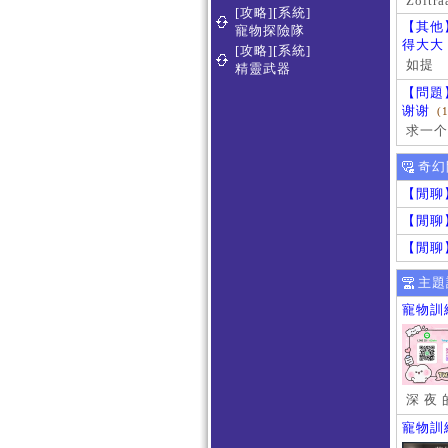
Zoltra
[攻略][系統]
【其他
寵物探險隊
得大大
[攻略][系統]
如提
精靈武器
【問題
谢谢
(
求一个
奇幻
【閒聊
【閒聊
【閒聊
主題
寵物訓
深 夜 
寵物訓