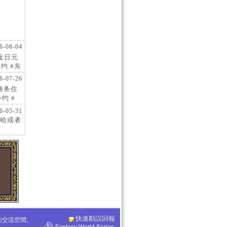
6-08-04
现金日元
约 #东
 #日
6-07-26
阪商务住
约 #
桥风俗
6-05-31
哈或者
快速勘誤回報
化的交流空間。