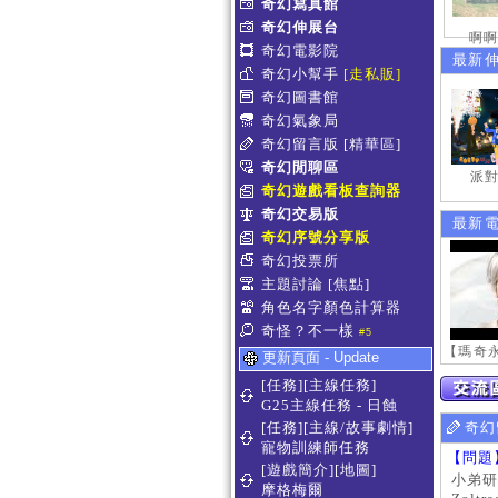
奇幻寫真館
奇幻伸展台
啊啊
奇幻電影院
最新
奇幻小幫手
[走私販]
奇幻圖書館
奇幻氣象局
奇幻留言版
[精華區]
奇幻閒聊區
派對
奇幻遊戲看板查詢器
奇幻交易版
最新
奇幻序號分享版
奇幻投票所
主題討論
[焦點]
角色名字顏色計算器
奇怪？不一樣
#5
更新頁面 - Update
[任務][主線任務]
G25主線任務 - 日蝕
[任務][主線/故事劇情]
奇幻
寵物訓練師任務
【問題
[遊戲簡介][地圖]
小弟研
摩格梅爾