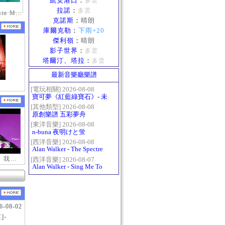
凱安港口
：
多雲
拉諾
：
多雲
mabinogi_Emain Macha_0900-1200_1
克諾斯
：
晴朗
庫爾克勒
：
下雨+20
傑利嶺
：
晴朗
影子世界
：
多雲
塔爾汀、塔拉
：
多雲
最新音樂廳樂譜
[電玩相關] 2026-08-08
寶可夢《紅藍綠寶石》- 未
白鎮BGM (Littleroot Town)
[其他類型] 2026-08-08
原創樂譜 五彩夢舟
[東洋音樂] 2026-08-08
n-buna 夜明けと蛍
[西洋音樂] 2026-08-08
Alan Walker - The Spectre
【新瑪奇迷因】我更喜歡你
[西洋音樂] 2026-08-07
Alan Walker - Sing Me To
Sleep
6-08-02
]-