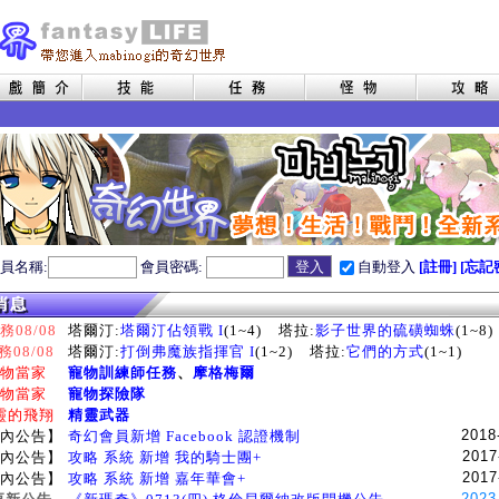
員名稱:
會員密碼:
自動登入
[註冊]
[忘記
08/08
塔爾汀:
塔爾汀佔領戰 I
(1~4)
塔拉:
影子世界的硫磺蜘蛛
(1~8)
務08/08
塔爾汀:
打倒弗魔族指揮官 I
(1~2)
塔拉:
它們的方式
(1~1)
物當家
寵物訓練師任務
、
摩格梅爾
物當家
寵物探險隊
靈的飛翔
精靈武器
2018
內公告】
奇幻會員新增 Facebook 認證機制
2017
內公告】
攻略 系統 新增 我的騎士團+
2017
內公告】
攻略 系統 新增 嘉年華會+
2023