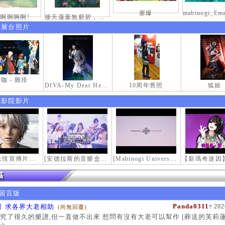
塞爆
啊啊啊啊!
接天蓮葉無窮碧，映日荷花別樣紅。
伸展台照片
咖 - 雞排
DIVA-My Dear Heroine-
10周年舊照
狐姬
電影院影片
【瑪奇永恆宣傳片】最初的感動
[安德拉斯的音樂盒｜靈魂的音樂盒] Mabinogi OST - Music Box of the Soul | Crossover COVER
[Mabinogi Universe] 謝謝你來到這個世界...
留言版
Panda0311
】求各界大老相助
202
(尚無回覆)
?
究了很久的樂譜,但一直做不出來 想問有沒有大老可以幫作 [葬送的芙莉蓮