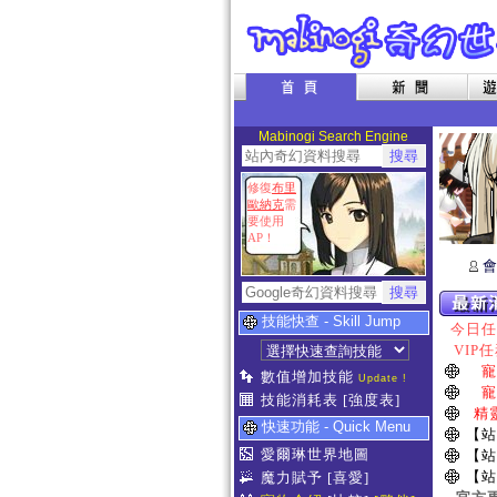
Mabinogi Search Engine
修復
布里
歐納克
需
要使用
AP！
會
技能快查 - Skill Jump
今日任務
VIP任
寵
數值增加技能
Update !
寵
技能消耗表
[強度表]
精
快速功能 - Quick Menu
【站
愛爾琳世界地圖
【站
【站
魔力賦予
[喜愛]