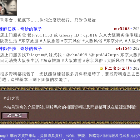
乖乖女，私底下……你想怎麼玩都行。只對你服從
me5268
練師任務 - 奇妙的孩子
202
?
上门服务電 報@rb11153 或 Gleezy ID：dj5816 东京大阪商务住宅
阪夜生活 #东京旅游 #大阪旅游 #东京风俗 #大阪风俗 #东京外约 #大阪外
服务 #大阪上门服务新宿风俗 #梅田风俗 #歌舞伎町 #日本女孩 #大阪女孩
s4s154
練師任務 - 奇妙的孩子
202
?
 #大阪萝莉 #日本学生妹
上门服务找Telegram约妹找我：@chu8699 /@jptd847utpp 东京大
日元消费大阪夜生活 #东京旅游 #大阪旅游 #东京风俗 #大阪风俗 #东京外
约 #东京上门服务 #大阪上门服务新宿风俗 #梅田风俗 #歌舞伎町 #心斋
ドニタシェリ
202
?
女孩 #大阪女孩 #日本萝莉 #大阪萝莉 #日本学生妹
很多資料都很舊了，光技能修練就很多資料都過時了，要找資料還是去巴
問吧，這裡基本上剩下緬懷的功能了。
奇幻之言
本站為瑪奇的介紹網站, 關於瑪奇的相關資料以及問題都可以在這裡查到喔!!
mabinogi》非官方資料網站，提供道具資料、怪物、技能、攻略等相關情報及包涵多元