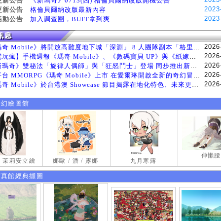
更新公告
《新瑪奇》0713(四) 格倫貝爾納改版開機公告
2023
更新公告
格倫貝爾納改版最新內容
2023
活動公告
加入調查團，BUFF拿到爽
2026
《瑪奇 Mobile》將開放高難度地下城「深淵」 8 人團隊副本「格里斯貝恩」將於 8 月 5 日登場
2026
【電玩瘋】手機週報《瑪奇 Mobile》、《數碼寶貝 UP》與《紙嫁衣 9 羅浮夢》等遊戲
2026
《新瑪奇》雙秘法「旋律人偶師」與「狂怒鬥士」登場 同步推出新系統「神秘工坊」
2026
跨平台 MMORPG《瑪奇 Mobile》上市 在愛爾琳開啟全新的奇幻冒險生活
2026
《瑪奇 Mobile》於台港澳 Showcase 節目揭露在地化特色、未來更新計畫等內容 首次公開台灣動畫
奇幻繪圖館
伸懶腰
試 茉莉安立繪
娜歐 / 潘 / 露娜
九月寒露
寫真館經典擷圖