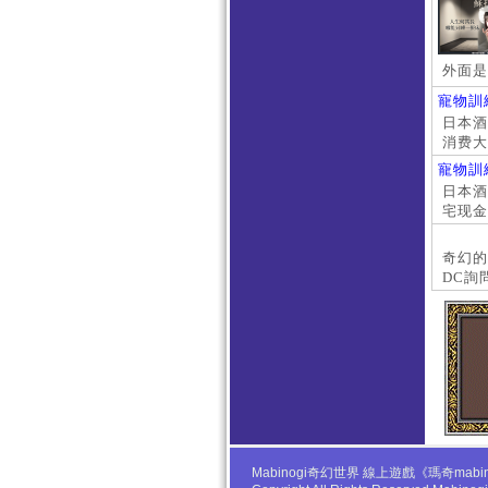
外面是
寵物訓
日本酒店
消费大
京上门
寵物訓
本萝莉
日本酒店
宅现金
大阪外
#日本
奇幻的
DC詢
Mabinogi奇幻世界 線上遊戲《瑪奇