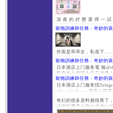
深 夜 的 紓 壓 選 擇 一 試
寵物訓練師任務 - 奇妙的
外面是乖乖女，私底下…
寵物訓練師任務 - 奇妙的
日本酒店上门服务電 報@rb111
阪商务住宅现金日元消费大阪
寵物訓練師任務 - 奇妙的
京风俗 #大阪风俗 #东京外
日本酒店上门服务找Telegr
上门服务新宿风俗 #梅田风
/@jptd847utpp 东
#日本萝莉 #大阪萝莉 #
京旅游 #大阪旅游 #东京风
奇幻的很多資料都很舊了
东京上门服务 #大阪上门服
找資料還是去巴哈或者DC
心斋桥风俗 #日本女孩 #大
了。