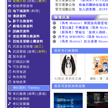
官方更新公告
《新瑪奇》0713(
寵物介紹
[比較]
[夥伴]
官方更新公告
格倫貝爾納改版最
怪物導覽搜尋
官方活動公告
加入調查團，BUF
地下城資料
[料理]
遺跡資料
影子任務資料
劇場任務資料
訓練所資料
使徒突襲任務資料
烈焰見習騎士團資料
武器改造模擬
[細工]
最新奇幻繪圖館
武器聚能
[效果]
[材料]
製衣樣本
打鐵設計圖
可生產物品
料理食譜
角色稱號
AI測試 茉莉安立繪
娜歐 / 潘 /
食物效果
最新寫真館經典擷圖
奇幻系列 - Fantasy
奇幻藝廊
[精華]
[廣場]
奇幻繪圖館
奇幻音樂廳