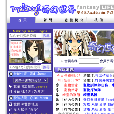
Mabinogi Search Engine
選擇正確
的
未來希
望
能修練
得更快！
會員名稱:
會員密碼
技能快查 - Skill Jump
今日任務08/07
塔爾汀:
救出偵察兵
VIP任務08/07
塔爾汀:
打倒弗魔族指
寵物當家
寵物訓練師任務
、
數值增加技能
Update !
寵物當家
寵物探險隊
技能消耗表
[強度表]
精靈的飛翔
精靈武器
快速功能 - Quick Menu
【站內公告】
奇幻會員新增 Face
愛爾琳世界地圖
【站內公告】
攻略 系統 新增 我
【站內公告】
攻略 系統 新增 嘉
魔力賦予
[喜愛]