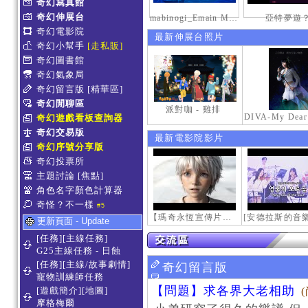
奇幻寫真館
奇幻伸展台
mabinogi_Emain Macha_2000-0600_1
亞特夢遊
奇幻電影院
最新伸展台照片
奇幻小幫手
[走私販]
奇幻圖書館
奇幻氣象局
奇幻留言版
[精華區]
奇幻閒聊區
派對咖 - 雞排
奇幻遊戲看板查詢器
奇幻交易版
最新電影院影片
奇幻序號分享版
奇幻投票所
主題討論
[焦點]
角色名字顏色計算器
奇怪？不一樣
#5
【瑪奇永恆宣傳片】最初的感動
更新頁面 - Update
[任務][主線任務]
G25主線任務 - 日蝕
[任務][主線/故事劇情]
奇幻留言版
寵物訓練師任務
【問題】求各界大老相助
[遊戲簡介][地圖]
摩格梅爾