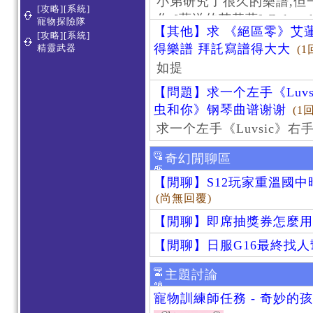
小弟研究了很久的樂譜,但
[攻略][系統]
作 [葬送的芙莉蓮]-Zoltraa
寵物探險隊
【其他】求 《絕區零》艾蓮
[攻略][系統]
得樂譜 拜託寫譜得大大
精靈武器
(1
如提
【問題】求一个左手《Luv
虫和你》钢琴曲谱谢谢
(1
求一个左手《Luvsic》
奇幻閒聊區
【閒聊】S12玩家重溫國
(尚無回覆)
【閒聊】即席抽獎券怎麼用
【閒聊】日服G16最終找
主題討論
寵物訓練師任務 - 奇妙的