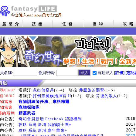
員名稱:
會員密碼:
自動登入
[註冊]
[忘記
08/07
塔爾汀:
救出偵察兵
(2~4)
塔拉:
弗魔族的襲擊
(1~5)
務08/07
塔爾汀:
打倒弗魔族指揮官 II
(1~3)
塔拉:
背後的敵人
(1~2)
物當家
寵物訓練師任務
、
摩格梅爾
物當家
寵物探險隊
靈的飛翔
精靈武器
2018
內公告】
奇幻會員新增 Facebook 認證機制
2017
內公告】
攻略 系統 新增 我的騎士團+
2017
內公告】
攻略 系統 新增 嘉年華會+
2023