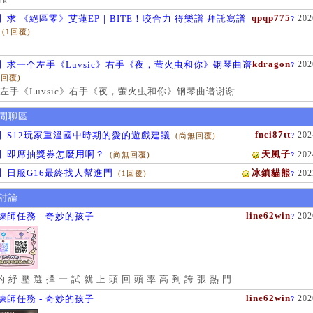
ak
qpqp775
】求 《絕區零》艾蓮EP｜BITE！咬合力 得樂譜 拜託寫譜
202
?
(1回覆)
kdragon
】求一个左手《Luvsic》右手《夜，萤火虫和你》钢琴曲谱
202
?
1回覆)
左手《Luvsic》右手《夜，萤火虫和你》钢琴曲谱谢谢
閒聊區
fnci87tt
】S12玩家重溫國中時期的愛的遊戲建議
202
(尚無回覆)
?
】即席抽獎券怎麼用啊？
天風子
202
(尚無回覆)
?
】日服G16最終找人幫進門
冰鎮貓熊
202
(1回覆)
?
討論
line62win
練師任務 - 奇妙的孩子
202
?
的 紓 壓 選 擇 一 試 就 上 頭 回 頭 率 高 到 誇 張 熱 門
line62win
練師任務 - 奇妙的孩子
202
?