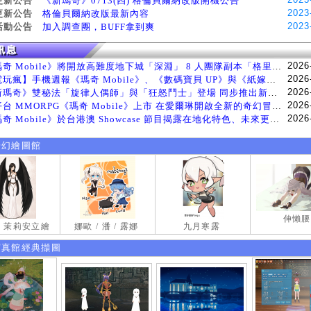
更新公告
《新瑪奇》0713(四) 格倫貝爾納改版開機公告
2023
更新公告
格倫貝爾納改版最新內容
2023
活動公告
加入調查團，BUFF拿到爽
2026
《瑪奇 Mobile》將開放高難度地下城「深淵」 8 人團隊副本「格里斯貝恩」將於 8 月 5 日登場
2026
【電玩瘋】手機週報《瑪奇 Mobile》、《數碼寶貝 UP》與《紙嫁衣 9 羅浮夢》等遊戲
2026
《新瑪奇》雙秘法「旋律人偶師」與「狂怒鬥士」登場 同步推出新系統「神秘工坊」
2026
跨平台 MMORPG《瑪奇 Mobile》上市 在愛爾琳開啟全新的奇幻冒險生活
2026
《瑪奇 Mobile》於台港澳 Showcase 節目揭露在地化特色、未來更新計畫等內容 首次公開台灣動畫
奇幻繪圖館
伸懶腰
試 茉莉安立繪
娜歐 / 潘 / 露娜
九月寒露
寫真館經典擷圖