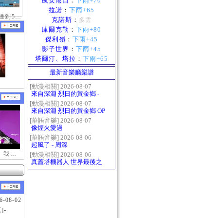
凱安港口
：
下雨+70
拉諾
：
下雨+65
慶祝拿到10歲達到50級稱號紀念照
克諾斯
：
多雲
庫爾克勒
：
下雨+80
傑利嶺
：
下雨+45
影子世界
：
下雨+45
塔爾汀、塔拉
：
下雨+65
最新音樂廳樂譜
[動漫相關] 2026-08-07
來自深淵 烈日的黃金鄉 -
Gravity
[動漫相關] 2026-08-07
來自深淵 烈日的黃金鄉 OP
- かたち(Katachi)
[華語音樂] 2026-08-07
像煙火愛過
[華語音樂] 2026-08-06
起風了 - 周深
【新瑪奇迷因】我更喜歡你
[動漫相關] 2026-08-06
真蓋塔機器人 世界最後之
日OP2 HEATS
6-08-02
]-