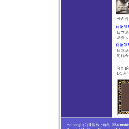
外面是
寵物訓
日本酒店
消费大
京上门
寵物訓
本萝莉
日本酒店
宅现金
大阪外
#日本
奇幻的
DC詢
Mabinogi奇幻世界 線上遊戲《瑪奇