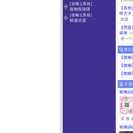
Zoltra
[攻略][系統]
【其他
寵物探險隊
得大大
[攻略][系統]
如提
精靈武器
【問題
谢谢
(
求一个
奇幻
【閒聊
【閒聊
【閒聊
主題
寵物訓
深 夜 
寵物訓