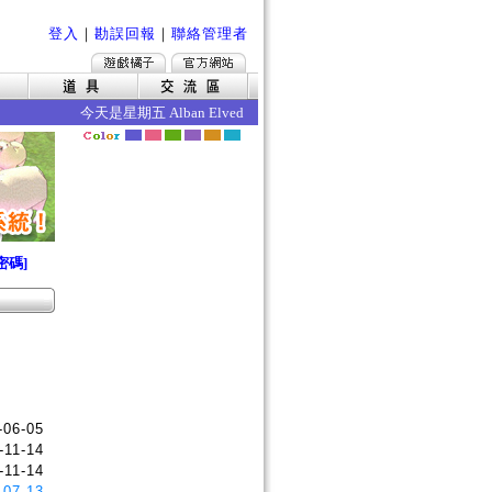
登入
｜
勘誤回報
｜
聯絡管理者
今天是星期五 Alban Elved 愛爾琳秋收 今日的效果如下 ‧死
密碼]
-06-05
-11-14
-11-14
-07-13