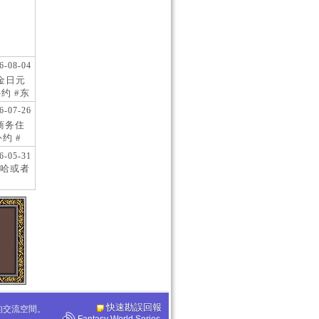
6-08-04
现金日元
约 #东
 #日
6-07-26
阪商务住
约 #
桥风俗
6-05-31
哈或者
快速勘誤回報
化的交流空間。