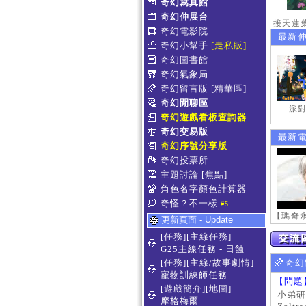
奇幻寫真館
奇幻伸展台
奇幻電影院
最新
奇幻小幫手
[走私販]
奇幻圖書館
奇幻氣象局
奇幻留言版
[精華區]
奇幻閒聊區
派對
奇幻遊戲看板查詢器
奇幻交易版
最新
奇幻序號分享版
奇幻投票所
主題討論
[焦點]
角色名字顏色計算器
奇怪？不一樣
#5
更新頁面 - Update
[任務][主線任務]
G25主線任務 - 日蝕
[任務][主線/故事劇情]
奇幻
寵物訓練師任務
【問題
[遊戲簡介][地圖]
小弟研
摩格梅爾