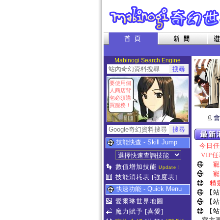
Mabinogi Search Engine
要使用個
人商店背
包必須購
買服務！
會
技能快查 - Skill Jump
今日任務
VIP任
寵
數值增加技能
Update !
寵
技能消耗表
[強度表]
精
快速功能 - Quick Menu
【站
愛爾琳世界地圖
【站
【站
魔力賦予
[喜愛]