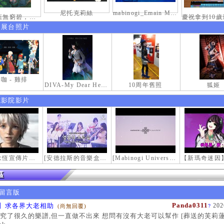
尼托克莉絲
mabinogi_Emain Macha_2000-0600_1
接天蓮葉無窮碧，映日荷花別樣紅。
伸展台照片
咖 - 雞排
DIVA-My Dear Heroine-
10周年舊照
狐姬
電影院影片
【瑪奇永恆宣傳片】最初的感動
[安德拉斯的音樂盒｜靈魂的音樂盒] Mabinogi OST - Music Box of the Soul | Crossover COVER
[Mabinogi Universe] 謝謝你來到這個世界...
留言版
Panda0311
】求各界大老相助
202
(尚無回覆)
?
究了很久的樂譜,但一直做不出來 想問有沒有大老可以幫作 [葬送的芙莉蓮