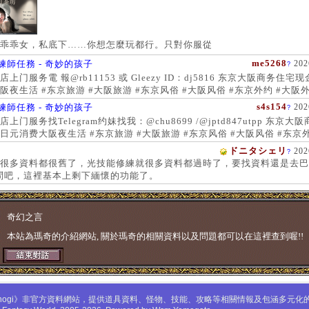
乖乖女，私底下……你想怎麼玩都行。只對你服從
me5268
練師任務 - 奇妙的孩子
202
?
上门服务電 報@rb11153 或 Gleezy ID：dj5816 东京大阪商务住宅
阪夜生活 #东京旅游 #大阪旅游 #东京风俗 #大阪风俗 #东京外约 #大阪外
服务 #大阪上门服务新宿风俗 #梅田风俗 #歌舞伎町 #日本女孩 #大阪女孩
s4s154
練師任務 - 奇妙的孩子
202
?
 #大阪萝莉 #日本学生妹
上门服务找Telegram约妹找我：@chu8699 /@jptd847utpp 东京大
日元消费大阪夜生活 #东京旅游 #大阪旅游 #东京风俗 #大阪风俗 #东京外
约 #东京上门服务 #大阪上门服务新宿风俗 #梅田风俗 #歌舞伎町 #心斋
ドニタシェリ
202
?
女孩 #大阪女孩 #日本萝莉 #大阪萝莉 #日本学生妹
很多資料都很舊了，光技能修練就很多資料都過時了，要找資料還是去巴
問吧，這裡基本上剩下緬懷的功能了。
奇幻之言
本站為瑪奇的介紹網站, 關於瑪奇的相關資料以及問題都可以在這裡查到喔!!
mabinogi》非官方資料網站，提供道具資料、怪物、技能、攻略等相關情報及包涵多元