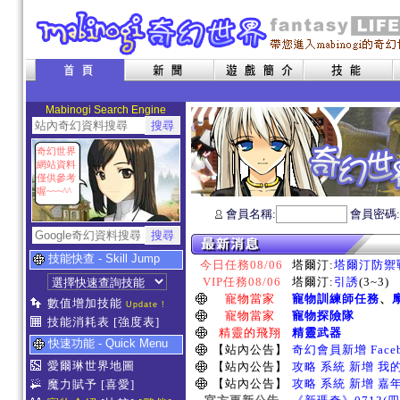
Mabinogi Search Engine
奇幻世界
網站資料
僅供參考
喔~~~^^
會員名稱:
會員密碼
技能快查 - Skill Jump
今日任務08/06
塔爾汀:
塔爾汀防禦
VIP任務08/06
塔爾汀:
引誘
(3~3)
寵物當家
寵物訓練師任務
、
數值增加技能
Update !
寵物當家
寵物探險隊
技能消耗表
[強度表]
精靈的飛翔
精靈武器
快速功能 - Quick Menu
【站內公告】
奇幻會員新增 Face
愛爾琳世界地圖
【站內公告】
攻略 系統 新增 我
【站內公告】
攻略 系統 新增 嘉
魔力賦予
[喜愛]