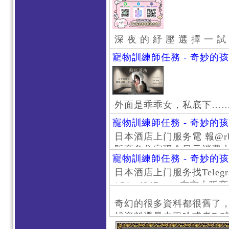
深 夜 的 紓 壓 選 擇 一 試
寵物訓練師任務 - 奇妙的
外面是乖乖女，私底下…
寵物訓練師任務 - 奇妙的
日本酒店上门服务電 報@rb111
阪商务住宅现金日元消费大阪
寵物訓練師任務 - 奇妙的
京风俗 #大阪风俗 #东京外
日本酒店上门服务找Telegr
上门服务新宿风俗 #梅田风
/@jptd847utpp 东
#日本萝莉 #大阪萝莉 #
京旅游 #大阪旅游 #东京风
奇幻的很多資料都很舊了
东京上门服务 #大阪上门服
找資料還是去巴哈或者DC
心斋桥风俗 #日本女孩 #大
了。