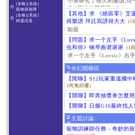
小弟研究了很久的樂譜,但
[攻略][系統]
作 [葬送的芙莉蓮]-Zoltraa
寵物探險隊
【其他】求 《絕區零》艾蓮
[攻略][系統]
得樂譜 拜託寫譜得大大
精靈武器
(1
如提
【問題】求一个左手《Luv
虫和你》钢琴曲谱谢谢
(1
求一个左手《Luvsic》
奇幻閒聊區
【閒聊】S12玩家重溫國
(尚無回覆)
【閒聊】即席抽獎券怎麼用
【閒聊】日服G16最終找
主題討論
寵物訓練師任務 - 奇妙的