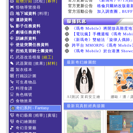
官方更新公告
《新瑪奇》0713(
寵物介紹
[比較]
[夥伴]
官方更新公告
格倫貝爾納改版最
怪物導覽搜尋
官方活動公告
加入調查團，BUF
地下城資料
[料理]
遺跡資料
影子任務資料
劇場任務資料
訓練所資料
使徒突襲任務資料
烈焰見習騎士團資料
武器改造模擬
[細工]
最新奇幻繪圖館
武器聚能
[效果]
[材料]
製衣樣本
打鐵設計圖
可生產物品
料理食譜
角色稱號
AI測試 茉莉安立繪
娜歐 / 潘 /
食物效果
最新寫真館經典擷圖
奇幻系列 - Fantasy
奇幻藝廊
[精華]
[廣場]
奇幻繪圖館
奇幻音樂廳