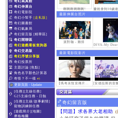
奇幻寫真館
奇幻伸展台
啊啊啊啊啊啊!
奇幻電影院
最新伸展台照片
奇幻小幫手
[走私販]
奇幻圖書館
奇幻氣象局
奇幻留言版
[精華區]
奇幻閒聊區
派對咖 - 雞排
奇幻遊戲看板查詢器
奇幻交易版
最新電影院影片
奇幻序號分享版
奇幻投票所
主題討論
[焦點]
角色名字顏色計算器
奇怪？不一樣
#5
【瑪奇永恆宣傳片】最初的感動
更新頁面 - Update
[任務][主線任務]
G25主線任務 - 日蝕
[任務][主線/故事劇情]
奇幻留言版
寵物訓練師任務
【問題】求各界大老相助
[遊戲簡介][地圖]
摩格梅爾