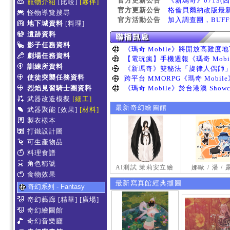
官方更新公告
《新瑪奇》0713(
寵物介紹
[比較]
[夥伴]
官方更新公告
格倫貝爾納改版最
怪物導覽搜尋
官方活動公告
加入調查團，BUF
地下城資料
[料理]
遺跡資料
影子任務資料
劇場任務資料
訓練所資料
使徒突襲任務資料
烈焰見習騎士團資料
武器改造模擬
[細工]
最新奇幻繪圖館
武器聚能
[效果]
[材料]
製衣樣本
打鐵設計圖
可生產物品
料理食譜
角色稱號
AI測試 茉莉安立繪
娜歐 / 潘 /
食物效果
最新寫真館經典擷圖
奇幻系列 - Fantasy
奇幻藝廊
[精華]
[廣場]
奇幻繪圖館
奇幻音樂廳