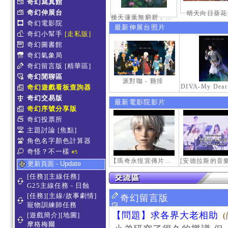
奇幻寫真館
奇幻伸展台
晴天向日葵花
接天蓮葉無窮碧，映日荷花別樣紅。
奇幻電影院
最新伸展台照片
奇幻小幫手
[走私販]
奇幻圖書館
奇幻氣象局
奇幻留言版
[精華區]
奇幻閒聊區
派對咖 - 雞排
奇幻遊戲看板查詢器
奇幻交易版
最新電影院影片
奇幻序號分享版
奇幻投票所
主題討論
[焦點]
角色名字顏色計算器
奇怪？不一樣
#5
【瑪奇永恆宣傳片】最初的感動
更新頁面 - Update
[任務][主線任務]
G25主線任務 - 日蝕
[任務][主線/故事劇情]
奇幻留言版
寵物訓練師任務
【問題】求各界大老相助
[遊戲簡介][地圖]
摩格梅爾