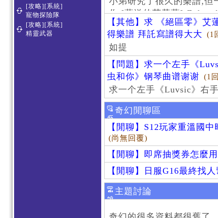
小弟研究了很久的樂譜,但
[攻略][系統]
作 [葬送的芙莉蓮]-Zoltraa
寵物探險隊
【其他】求 《絕區零》艾蓮
[攻略][系統]
得樂譜 拜託寫譜得大大
精靈武器
(1
如提
【問題】求一个左手《Luv
虫和你》钢琴曲谱谢谢
(1
求一个左手《Luvsic》
奇幻閒聊區
【閒聊】S12玩家重溫國
(尚無回覆)
【閒聊】即席抽獎券怎麼用
【閒聊】日服G16最終找
主題討論
奇幻的很多資料都很舊了