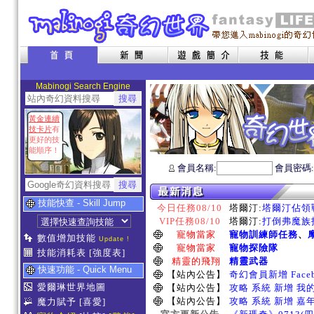
Mabinogi Search Engine
黃金連續
技卡片
有
更好的技
能順序！
會員名稱:
會員密碼
技能快查 - Skill Jump
今日任務08/10
塔爾汀:
塔爾汀佔領戰
VIP任務08/10
塔爾汀:
打倒弗魔族指
寵物當家
寵物訓練師任務
、
數值增加技能
Update !
寵物當家
寵物探險隊
技能消耗表
[強度表]
精靈的飛翔
精靈武器
快速功能 - Quick Menu
【站內公告】
奇幻會員新增 Face
愛爾琳世界地圖
【站內公告】
攻略 系統 新增 我
【站內公告】
攻略 系統 新增 嘉
魔力賦予
[喜愛]