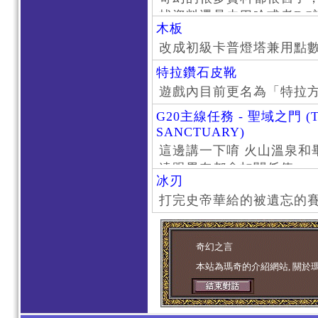
找資料還是去巴哈或者DC
木板
了。
改成初級卡普燈塔兼用點
特拉鑽石皮靴
遊戲內目前更名為「特拉
G20主線任務 - 聖域之門 (T
SANCTUARY)
這邊講一下唷 火山溫泉和
遠跟畢奈都會扣關係值
冰刃
打完史帝華給的被遺忘的賽
奇幻之言
本站為瑪奇的介紹網站, 關於