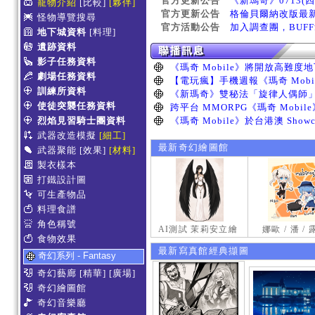
官方更新公告
《新瑪奇》0713(
寵物介紹
[比較]
[夥伴]
官方更新公告
格倫貝爾納改版最
怪物導覽搜尋
官方活動公告
加入調查團，BUF
地下城資料
[料理]
遺跡資料
影子任務資料
劇場任務資料
訓練所資料
使徒突襲任務資料
烈焰見習騎士團資料
武器改造模擬
[細工]
最新奇幻繪圖館
武器聚能
[效果]
[材料]
製衣樣本
打鐵設計圖
可生產物品
料理食譜
角色稱號
AI測試 茉莉安立繪
娜歐 / 潘 /
食物效果
最新寫真館經典擷圖
奇幻系列 - Fantasy
奇幻藝廊
[精華]
[廣場]
奇幻繪圖館
奇幻音樂廳