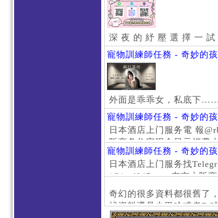
深 夜 的 紓 壓 選 擇 一 試
寵物訓練師任務 - 奇妙的
外面是乖乖女，私底下…
寵物訓練師任務 - 奇妙的
日本酒店上门服务電 報@rb111
阪商务住宅现金日元消费大阪
寵物訓練師任務 - 奇妙的
京风俗 #大阪风俗 #东京外
日本酒店上门服务找Telegr
上门服务新宿风俗 #梅田风
/@jptd847utpp 东
#日本萝莉 #大阪萝莉 #
京旅游 #大阪旅游 #东京风
奇幻的很多資料都很舊了
东京上门服务 #大阪上门服
找資料還是去巴哈或者DC
心斋桥风俗 #日本女孩 #大
了。