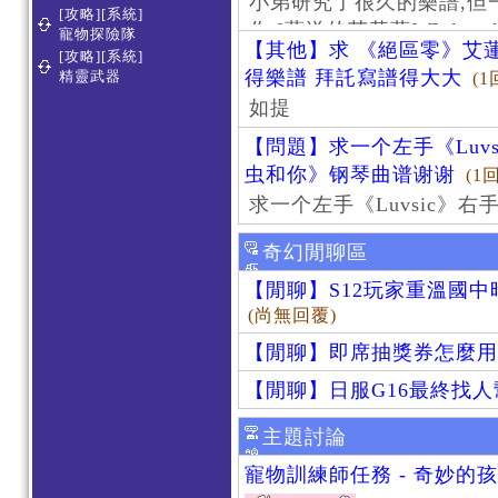
小弟研究了很久的樂譜,但
[攻略][系統]
作 [葬送的芙莉蓮]-Zoltraa
寵物探險隊
【其他】求 《絕區零》艾蓮
[攻略][系統]
得樂譜 拜託寫譜得大大
精靈武器
(1
如提
【問題】求一个左手《Luv
虫和你》钢琴曲谱谢谢
(1
求一个左手《Luvsic》
奇幻閒聊區
【閒聊】S12玩家重溫國
(尚無回覆)
【閒聊】即席抽獎券怎麼用
【閒聊】日服G16最終找
主題討論
寵物訓練師任務 - 奇妙的