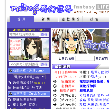
Mabinogi Search Engine
使用寵物
可以負責
顧個人商
店！
會員名稱:
會員密碼
技能快查 - Skill Jump
今日任務08/06
塔爾汀:
塔爾汀防禦
VIP任務08/06
塔爾汀:
引誘
(3~3)
寵物當家
寵物訓練師任務
、
數值增加技能
Update !
寵物當家
寵物探險隊
技能消耗表
[強度表]
精靈的飛翔
精靈武器
快速功能 - Quick Menu
【站內公告】
奇幻會員新增 Face
愛爾琳世界地圖
【站內公告】
攻略 系統 新增 我
【站內公告】
攻略 系統 新增 嘉
魔力賦予
[喜愛]