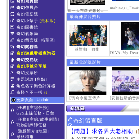
奇幻寫真館
奇幻伸展台
那一天布蘿妮想起老佛的奶油手
奇幻電影院
最新伸展台照片
奇幻小幫手
[走私販]
奇幻圖書館
奇幻氣象局
奇幻留言版
[精華區]
奇幻閒聊區
派對咖 - 雞排
奇幻遊戲看板查詢器
奇幻交易版
最新電影院影片
奇幻序號分享版
奇幻投票所
主題討論
[焦點]
角色名字顏色計算器
奇怪？不一樣
#5
【瑪奇永恆宣傳片】最初的感動
更新頁面 - Update
[任務][主線任務]
G25主線任務 - 日蝕
[任務][主線/故事劇情]
奇幻留言版
寵物訓練師任務
【問題】求各界大老相助
[遊戲簡介][地圖]
摩格梅爾