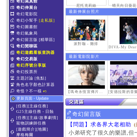
奇幻寫真館
尼托克莉絲
晴天向日葵花
奇幻伸展台
最新伸展台照片
奇幻電影院
奇幻小幫手
[走私販]
奇幻圖書館
奇幻氣象局
奇幻留言版
[精華區]
派對咖 - 雞排
奇幻閒聊區
奇幻遊戲看板查詢器
最新電影院影片
奇幻交易版
奇幻序號分享版
奇幻投票所
主題討論
[焦點]
角色名字顏色計算器
奇怪？不一樣
【瑪奇永恆宣傳片】最初的感動
#5
更新頁面 - Update
[任務][主線任務]
G25主線任務 - 日蝕
奇幻留言版
[任務][主線/故事劇情]
寵物訓練師任務
【問題】求各界大老相助
[遊戲簡介][地圖]
小弟研究了很久的樂譜,但
摩格梅爾