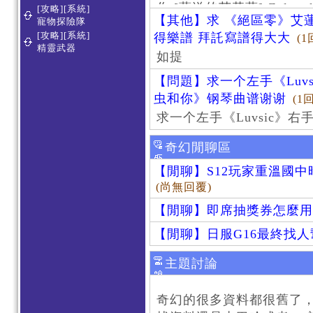
作 [葬送的芙莉蓮]-Zoltraa
[攻略][系統]
【其他】求 《絕區零》艾蓮
寵物探險隊
[攻略][系統]
得樂譜 拜託寫譜得大大
(1
精靈武器
如提
【問題】求一个左手《Luv
虫和你》钢琴曲谱谢谢
(1
求一个左手《Luvsic》
奇幻閒聊區
【閒聊】S12玩家重溫國
(尚無回覆)
【閒聊】即席抽獎券怎麼用
【閒聊】日服G16最終找
主題討論
奇幻的很多資料都很舊了