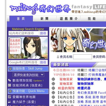
Mabinogi Search Engine
黃金連續
技卡片
有
更好的技
能順序！
會員名稱:
會員密碼
技能快查 - Skill Jump
今日任務08/10
塔爾汀:
塔爾汀佔領戰
VIP任務08/10
塔爾汀:
打倒弗魔族指
寵物當家
寵物訓練師任務
、
數值增加技能
Update !
寵物當家
寵物探險隊
技能消耗表
[強度表]
精靈的飛翔
精靈武器
快速功能 - Quick Menu
【站內公告】
奇幻會員新增 Face
愛爾琳世界地圖
【站內公告】
攻略 系統 新增 我
【站內公告】
攻略 系統 新增 嘉
魔力賦予
[喜愛]