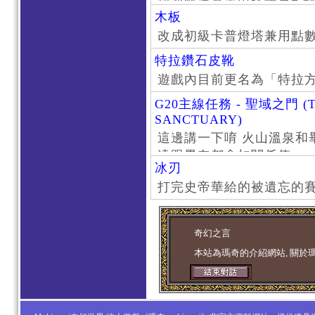
找資料還是去巴哈或者DC
木板
了。
改成初級卡普燈塔兼用點
特拉鑽石皮靴
遊戲內目前更名為「特拉
G20主線任務 - 聖域之門 (T
SANCTUARY)
這邊講一下唷 火山溫泉和
遠跟畢奈都會扣關係值
冰刃
打完史帝華給的被遺忘的賽
奇幻之言
本站為瑪奇的介紹網站, 關於