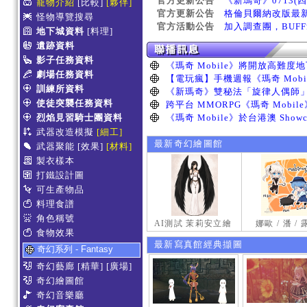
官方更新公告
《新瑪奇》0713(
寵物介紹
[比較]
[夥伴]
官方更新公告
格倫貝爾納改版最
怪物導覽搜尋
官方活動公告
加入調查團，BUF
地下城資料
[料理]
遺跡資料
影子任務資料
劇場任務資料
訓練所資料
使徒突襲任務資料
烈焰見習騎士團資料
武器改造模擬
[細工]
最新奇幻繪圖館
武器聚能
[效果]
[材料]
製衣樣本
打鐵設計圖
可生產物品
料理食譜
角色稱號
AI測試 茉莉安立繪
娜歐 / 潘 /
食物效果
最新寫真館經典擷圖
奇幻系列 - Fantasy
奇幻藝廊
[精華]
[廣場]
奇幻繪圖館
奇幻音樂廳