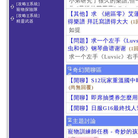
小弟研究了很久的樂譜,但
[攻略][系統]
作 [葬送的芙莉蓮]-Zoltraa
寵物探險隊
【其他】求 《絕區零》艾蓮
[攻略][系統]
得樂譜 拜託寫譜得大大
精靈武器
(1
如提
【問題】求一个左手《Luv
虫和你》钢琴曲谱谢谢
(1
求一个左手《Luvsic》
奇幻閒聊區
【閒聊】S12玩家重溫國
(尚無回覆)
【閒聊】即席抽獎券怎麼用
【閒聊】日服G16最終找
主題討論
寵物訓練師任務 - 奇妙的