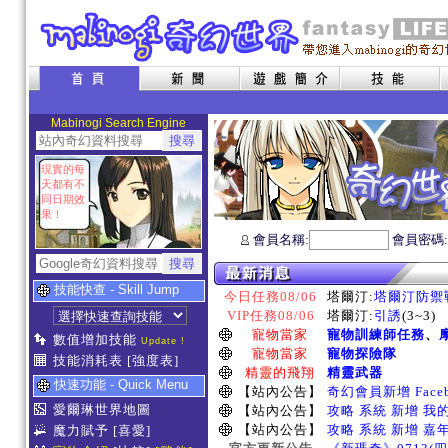
Mabinogi Search Engine
現實的每
天都有不
同日期效
果！
會員名稱:
會員密碼
技能快查 - Skill Jump
今日任務08/06
塔爾汀:
塔爾汀防禦
VIP任務08/06
塔爾汀:
引誘
(3~3)
寵物當家
寵物訓練師任務
、
數值增加技能
Update !
寵物當家
寵物探險隊
技能消耗表
[強度表]
精靈的飛翔
精靈武器
快速功能 - Quick Menu
【站內公告】
奇幻會員新增 Face
愛爾琳世界地圖
【站內公告】
攻略 系統 新增 我
【站內公告】
攻略 系統 新增 嘉
魔力賦予
[喜愛]