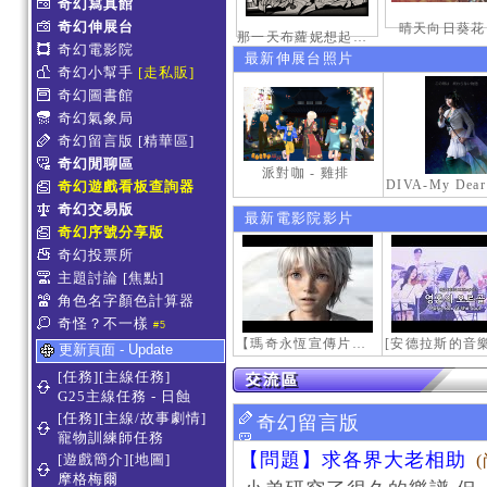
奇幻寫真館
奇幻伸展台
晴天向日葵花
那一天布蘿妮想起老佛的奶油手
奇幻電影院
最新伸展台照片
奇幻小幫手
[走私販]
奇幻圖書館
奇幻氣象局
奇幻留言版
[精華區]
奇幻閒聊區
派對咖 - 雞排
奇幻遊戲看板查詢器
奇幻交易版
最新電影院影片
奇幻序號分享版
奇幻投票所
主題討論
[焦點]
角色名字顏色計算器
奇怪？不一樣
#5
【瑪奇永恆宣傳片】最初的感動
更新頁面 - Update
[任務][主線任務]
G25主線任務 - 日蝕
[任務][主線/故事劇情]
奇幻留言版
寵物訓練師任務
【問題】求各界大老相助
[遊戲簡介][地圖]
摩格梅爾