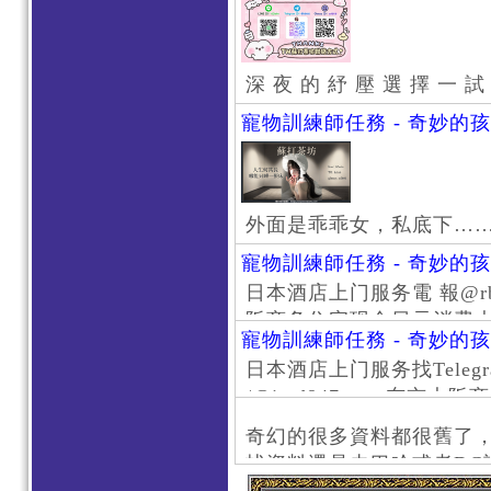
深 夜 的 紓 壓 選 擇 一 試
寵物訓練師任務 - 奇妙的
外面是乖乖女，私底下…
寵物訓練師任務 - 奇妙的
日本酒店上门服务電 報@rb111
阪商务住宅现金日元消费大阪
寵物訓練師任務 - 奇妙的
京风俗 #大阪风俗 #东京外
日本酒店上门服务找Telegr
上门服务新宿风俗 #梅田风
/@jptd847utpp 东
#日本萝莉 #大阪萝莉 #
京旅游 #大阪旅游 #东京风
奇幻的很多資料都很舊了
东京上门服务 #大阪上门服
找資料還是去巴哈或者DC
心斋桥风俗 #日本女孩 #大
了。