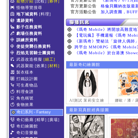
官方更新公告
《新瑪奇》0713(
寵物介紹
[比較]
[夥伴]
官方更新公告
格倫貝爾納改版最
怪物導覽搜尋
官方活動公告
加入調查團，BUF
地下城資料
[料理]
遺跡資料
影子任務資料
劇場任務資料
訓練所資料
使徒突襲任務資料
烈焰見習騎士團資料
武器改造模擬
[細工]
最新奇幻繪圖館
武器聚能
[效果]
[材料]
製衣樣本
打鐵設計圖
可生產物品
料理食譜
角色稱號
AI測試 茉莉安立繪
娜歐 / 潘 /
食物效果
最新寫真館經典擷圖
奇幻系列 - Fantasy
奇幻藝廊
[精華]
[廣場]
奇幻繪圖館
奇幻音樂廳