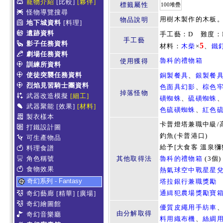
寵物介紹
[比較]
[夥伴]
標籤屬性
100堆疊
怪物導覽搜尋
用樹木製作的木板
物品說明
地下城資料
[料理]
遺跡資料
手工藝：D 難度：R
手工藝
影子任務資料
5
材料：
木柴
×
、
鐵
劇場任務資料
魯科的禮物箱
使用獲得
訓練所資料
使徒突襲任務資料
銅製餐具
、
銀製餐
烈焰見習騎士團資料
色面具幻影
、
棕色
掉落怪物
武器改造模擬
[細工]
磺蜘蛛
、
硫磺蜘蛛
武器聚能
[效果]
[材料]
色硫磺蜘蛛
、
紅色
製衣樣本
卡普燈塔兼職中級/
打鐵設計圖
釣魚(卡普港口)
可生產物品
給予[大食客 溫泉
料理食譜
角色稱號
其他取得法
魯科的禮物箱
(3個)
食物效果
熱氣球空中戰星星
奇幻系列 - Fantasy
塔拉銀行兼職獎勵
通緝犯農場獎勵寶
奇幻藝廊
[精華]
[廣場]
奇幻繪圖館
優質皮繩用手紡車
由分解取得
奇幻音樂廳
料用織布機
、
絲綢