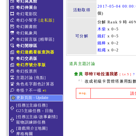
奇幻寫真館
2017-05-04 00:0
奇幻伸展台
活動取得
個)
奇幻電影院
奇幻小幫手
[走私販]
分解 Rank 9 時 46
奇幻圖書館
木柴
x 0~5
奇幻氣象局
可分解
鐵釘
x 0~5
奇幻留言版
[精華區]
鐵棒
x 0~2
奇幻閒聊區
粗繩
x 0~2
奇幻遊戲看板查詢器
奇幻交易版
道具主題討論
奇幻序號分享版
奇幻投票所
會員
菲特T哈拉溫我婆
[ Lv.5 ]
?
主題討論
[焦點]
#1
改成初級卡普燈塔兼用點
角色名字顏色計算器
奇怪？不一樣
#5
請
msg.
更新頁面 - Update
[任務][主線任務]
G25主線任務 - 日蝕
[任務][主線/故事劇情]
寵物訓練師任務
[遊戲簡介][地圖]
摩格梅爾