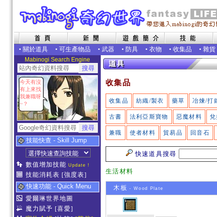
•
關於道具
•
可生產物品
•
武器
•
防具
•
衣物
•
收集品
•
雜貨
Mabinogi Search Engine
收集品
今天有沒
有上來找
我兼職呀
收集品
紡織/製衣
藥草
冶煉/打
~？
古書
法利亞斯寶物
惡魔材料
兌
兼職
使者材料
貿易品
回音石
技能快查 - Skill Jump
快速道具搜尋
數值增加技能
Update !
生活材料
技能消耗表
[強度表]
快速功能 - Quick Menu
木板
- Wood Plate
愛爾琳世界地圖
魔力賦予
[喜愛]