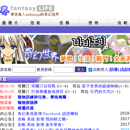
員名稱:
會員密碼:
自動登入
[註冊]
[忘記
08/08
塔爾汀:
塔爾汀佔領戰 I
(1~4)
塔拉:
影子世界的硫磺蜘蛛
(1~8)
務08/08
塔爾汀:
打倒弗魔族指揮官 I
(1~2)
塔拉:
它們的方式
(1~1)
物當家
寵物訓練師任務
、
摩格梅爾
物當家
寵物探險隊
靈的飛翔
精靈武器
2018
內公告】
奇幻會員新增 Facebook 認證機制
2017
內公告】
攻略 系統 新增 我的騎士團+
2017
內公告】
攻略 系統 新增 嘉年華會+
2023