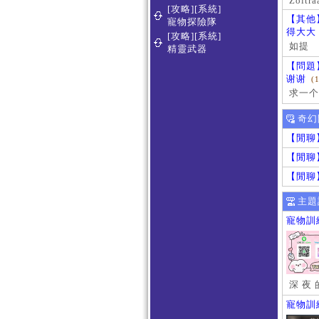
Zoltra
[攻略][系統]
【其他
寵物探險隊
得大大
[攻略][系統]
如提
精靈武器
【問題
谢谢
(
求一个
奇幻
【閒聊
【閒聊
【閒聊
主題
寵物訓
深 夜 
寵物訓