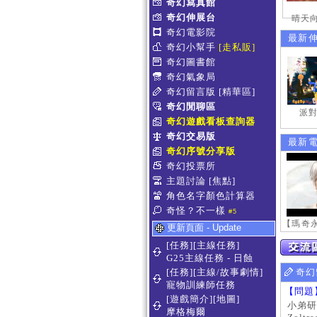
奇幻寫真館
奇幻伸展台
晴天向
奇幻電影院
最新
奇幻小幫手
[走私販]
奇幻圖書館
奇幻氣象局
奇幻留言版
[精華區]
奇幻閒聊區
派對
奇幻遊戲看板查詢器
奇幻交易版
最新
奇幻序號分享版
奇幻投票所
主題討論
[焦點]
角色名字顏色計算器
奇怪？不一樣
#5
更新頁面 - Update
[任務][主線任務]
G25主線任務 - 日蝕
[任務][主線/故事劇情]
奇幻
寵物訓練師任務
【問題
[遊戲簡介][地圖]
小弟研
摩格梅爾