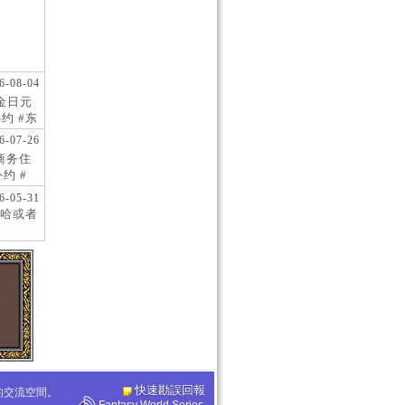
6-08-04
现金日元
约 #东
 #日
6-07-26
阪商务住
约 #
桥风俗
6-05-31
哈或者
快速勘誤回報
化的交流空間。