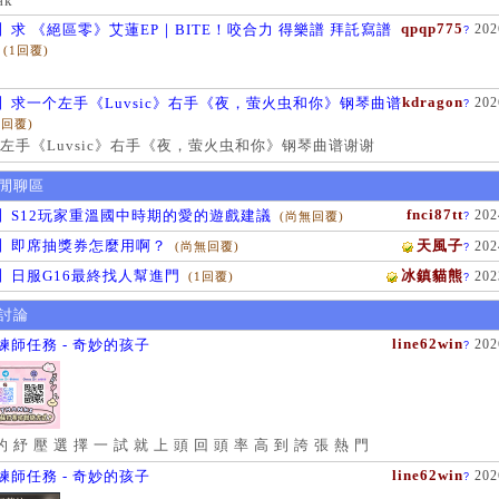
ak
qpqp775
】求 《絕區零》艾蓮EP｜BITE！咬合力 得樂譜 拜託寫譜
202
?
(1回覆)
kdragon
】求一个左手《Luvsic》右手《夜，萤火虫和你》钢琴曲谱
202
?
1回覆)
左手《Luvsic》右手《夜，萤火虫和你》钢琴曲谱谢谢
閒聊區
fnci87tt
】S12玩家重溫國中時期的愛的遊戲建議
202
(尚無回覆)
?
】即席抽獎券怎麼用啊？
天風子
202
(尚無回覆)
?
】日服G16最終找人幫進門
冰鎮貓熊
202
(1回覆)
?
討論
line62win
練師任務 - 奇妙的孩子
202
?
的 紓 壓 選 擇 一 試 就 上 頭 回 頭 率 高 到 誇 張 熱 門
line62win
練師任務 - 奇妙的孩子
202
?