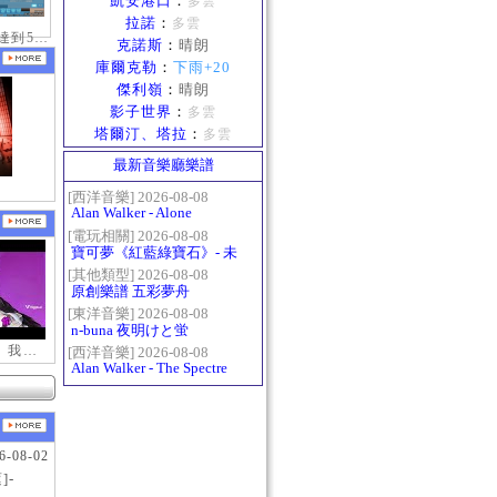
凱安港口
：
多雲
拉諾
：
多雲
慶祝拿到10歲達到50級稱號紀念照
克諾斯
：
晴朗
庫爾克勒
：
下雨+20
傑利嶺
：
晴朗
影子世界
：
多雲
塔爾汀、塔拉
：
多雲
最新音樂廳樂譜
[西洋音樂] 2026-08-08
Alan Walker - Alone
[電玩相關] 2026-08-08
寶可夢《紅藍綠寶石》- 未
白鎮BGM (Littleroot Town)
[其他類型] 2026-08-08
原創樂譜 五彩夢舟
[東洋音樂] 2026-08-08
n-buna 夜明けと蛍
【新瑪奇迷因】我更喜歡你
[西洋音樂] 2026-08-08
Alan Walker - The Spectre
6-08-02
]-