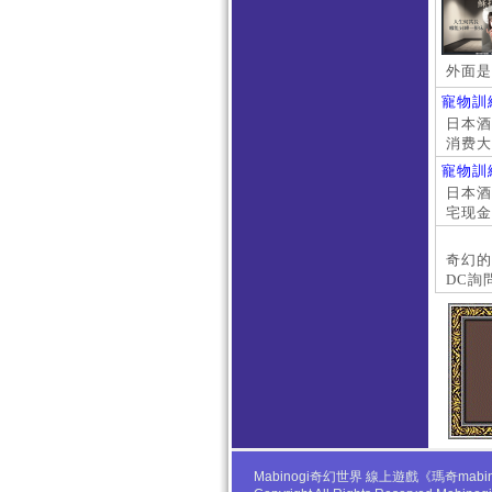
外面是
寵物訓
日本酒店
消费大
京上门
寵物訓
本萝莉
日本酒店
宅现金
大阪外
#日本
奇幻的
DC詢
Mabinogi奇幻世界 線上遊戲《瑪奇