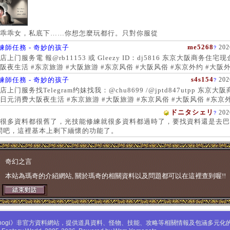
乖乖女，私底下……你想怎麼玩都行。只對你服從
me5268
練師任務 - 奇妙的孩子
202
?
上门服务電 報@rb11153 或 Gleezy ID：dj5816 东京大阪商务住宅
阪夜生活 #东京旅游 #大阪旅游 #东京风俗 #大阪风俗 #东京外约 #大阪外
服务 #大阪上门服务新宿风俗 #梅田风俗 #歌舞伎町 #日本女孩 #大阪女孩
s4s154
練師任務 - 奇妙的孩子
202
?
 #大阪萝莉 #日本学生妹
上门服务找Telegram约妹找我：@chu8699 /@jptd847utpp 东京大
日元消费大阪夜生活 #东京旅游 #大阪旅游 #东京风俗 #大阪风俗 #东京外
约 #东京上门服务 #大阪上门服务新宿风俗 #梅田风俗 #歌舞伎町 #心斋
ドニタシェリ
202
?
女孩 #大阪女孩 #日本萝莉 #大阪萝莉 #日本学生妹
很多資料都很舊了，光技能修練就很多資料都過時了，要找資料還是去巴
問吧，這裡基本上剩下緬懷的功能了。
奇幻之言
本站為瑪奇的介紹網站, 關於瑪奇的相關資料以及問題都可以在這裡查到喔!!
mabinogi》非官方資料網站，提供道具資料、怪物、技能、攻略等相關情報及包涵多元