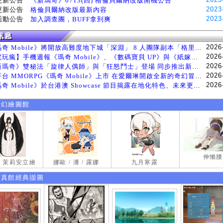
更新公告
《新瑪奇》0713(四) 格倫貝爾納改版開機公告
2023
更新公告
格倫貝爾納改版最新內容
2023
活動公告
加入調查團，BUFF拿到爽
2026
《瑪奇 Mobile》將開放高難度地下城「深淵」 8 人團隊副本「格里斯貝恩」將於 8 月 5 日登場
2026
【電玩瘋】手機週報《瑪奇 Mobile》、《數碼寶貝 UP》與《紙嫁衣 9 羅浮夢》等遊戲
2026
《新瑪奇》雙秘法「旋律人偶師」與「狂怒鬥士」登場 同步推出新系統「神秘工坊」
2026
跨平台 MMORPG《瑪奇 Mobile》上市 在愛爾琳開啟全新的奇幻冒險生活
2026
《瑪奇 Mobile》於台港澳 Showcase 節目揭露在地化特色、未來更新計畫等內容 首次公開台灣動畫
奇幻繪圖館
伸懶腰
試 茉莉安立繪
娜歐 / 潘 / 露娜
九月寒露
寫真館經典擷圖