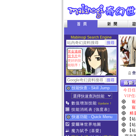
Mabinogi Search Engine
黃金連續
技卡片
有
更好的技
能順序！
會
技能快查 - Skill Jump
今日任務
VIP任
寵
數值增加技能
Update !
寵
技能消耗表
[強度表]
精
快速功能 - Quick Menu
【站
愛爾琳世界地圖
【站
【站
魔力賦予
[喜愛]