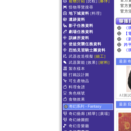
官方
寵物介紹
[比較]
[夥伴]
官方
怪物導覽搜尋
官方
地下城資料
[料理]
遺跡資料
影子任務資料
劇場任務資料
訓練所資料
使徒突襲任務資料
烈焰見習騎士團資料
武器改造模擬
[細工]
最新
武器聚能
[效果]
[材料]
製衣樣本
打鐵設計圖
可生產物品
料理食譜
角色稱號
AI測
食物效果
最新
奇幻系列 - Fantasy
奇幻藝廊
[精華]
[廣場]
奇幻繪圖館
奇幻音樂廳