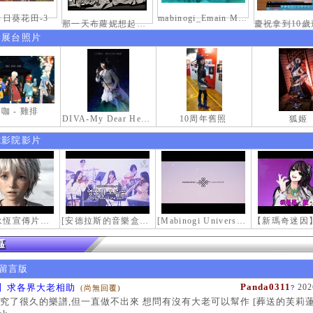
日葵花田-3
mabinogi_Emain Macha_0900-1200_1
那一天布蘿妮想起老佛的奶油手
伸展台照片
咖 - 雞排
DIVA-My Dear Heroine-
10周年舊照
狐姬
電影院影片
【瑪奇永恆宣傳片】最初的感動
[安德拉斯的音樂盒｜靈魂的音樂盒] Mabinogi OST - Music Box of the Soul | Crossover COVER
[Mabinogi Universe] 謝謝你來到這個世界...
留言版
Panda0311
】求各界大老相助
202
(尚無回覆)
?
究了很久的樂譜,但一直做不出來 想問有沒有大老可以幫作 [葬送的芙莉蓮