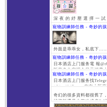
深 夜 的 紓 壓 選 擇 一 試
寵物訓練師任務 - 奇妙的
外面是乖乖女，私底下…
寵物訓練師任務 - 奇妙的
日本酒店上门服务電 報@rb111
阪商务住宅现金日元消费大阪
寵物訓練師任務 - 奇妙的
京风俗 #大阪风俗 #东京外
日本酒店上门服务找Telegr
上门服务新宿风俗 #梅田风
/@jptd847utpp 东
#日本萝莉 #大阪萝莉 #
京旅游 #大阪旅游 #东京风
奇幻的很多資料都很舊了
东京上门服务 #大阪上门服
找資料還是去巴哈或者DC
心斋桥风俗 #日本女孩 #大
了。