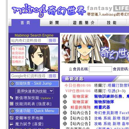
Mabinogi Search Engine
地下城最
後寶箱的
獎勵都是
隨機的！
會員名稱:
會員密碼
技能快查 - Skill Jump
今日任務08/06
塔爾汀:
塔爾汀防禦
VIP任務08/06
塔爾汀:
引誘
(3~3)
寵物當家
寵物訓練師任務
、
數值增加技能
Update !
寵物當家
寵物探險隊
技能消耗表
[強度表]
精靈的飛翔
精靈武器
快速功能 - Quick Menu
【站內公告】
奇幻會員新增 Face
愛爾琳世界地圖
【站內公告】
攻略 系統 新增 我
【站內公告】
攻略 系統 新增 嘉
魔力賦予
[喜愛]