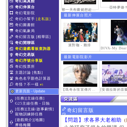
奇幻寫真館
奇幻伸展台
亞特夢遊
那一天布蘿妮想起老佛的奶油手
奇幻電影院
最新伸展台照片
奇幻小幫手
[走私販]
奇幻圖書館
奇幻氣象局
奇幻留言版
[精華區]
奇幻閒聊區
派對咖 - 雞排
奇幻遊戲看板查詢器
奇幻交易版
最新電影院影片
奇幻序號分享版
奇幻投票所
主題討論
[焦點]
角色名字顏色計算器
奇怪？不一樣
#5
【瑪奇永恆宣傳片】最初的感動
更新頁面 - Update
[任務][主線任務]
G25主線任務 - 日蝕
[任務][主線/故事劇情]
奇幻留言版
寵物訓練師任務
【問題】求各界大老相助
[遊戲簡介][地圖]
摩格梅爾