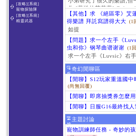
小弟研究了很久的樂譜,但
[攻略][系統]
作 [葬送的芙莉蓮]-Zoltraa
寵物探險隊
【其他】求 《絕區零》艾蓮
[攻略][系統]
得樂譜 拜託寫譜得大大
精靈武器
(1
如提
【問題】求一个左手《Luv
虫和你》钢琴曲谱谢谢
(1
求一个左手《Luvsic》
奇幻閒聊區
【閒聊】S12玩家重溫國
(尚無回覆)
【閒聊】即席抽獎券怎麼用
【閒聊】日服G16最終找
主題討論
寵物訓練師任務 - 奇妙的