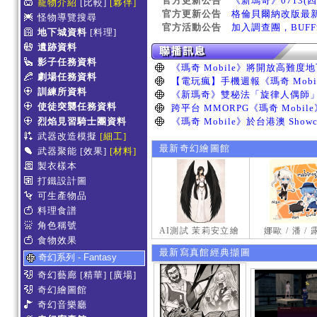
官方更新公告
《新瑪奇》0713(
寵物介紹
[比較]
[夥伴]
官方更新公告
格倫貝爾納改版最
怪物導覽搜尋
官方活動公告
加入調查團，BUF
地下城資料
[料理]
遺跡資料
影子任務資料
劇場任務資料
訓練所資料
使徒突襲任務資料
烈焰見習騎士團資料
武器改造模擬
[細工]
最新奇幻繪圖館
武器聚能
[效果]
[材料]
製衣樣本
打鐵設計圖
可生產物品
料理食譜
角色稱號
AI測試 茉莉安立繪
娜歐 / 潘 /
食物效果
最新寫真館經典擷圖
奇幻系列 - Fantasy
奇幻藝廊
[精華]
[廣場]
奇幻繪圖館
奇幻音樂廳