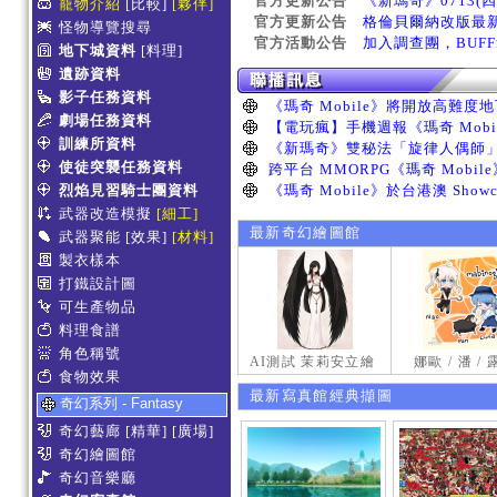
官方更新公告
《新瑪奇》0713(
寵物介紹
[比較]
[夥伴]
官方更新公告
格倫貝爾納改版最
怪物導覽搜尋
官方活動公告
加入調查團，BUF
地下城資料
[料理]
遺跡資料
影子任務資料
劇場任務資料
訓練所資料
使徒突襲任務資料
烈焰見習騎士團資料
武器改造模擬
[細工]
最新奇幻繪圖館
武器聚能
[效果]
[材料]
製衣樣本
打鐵設計圖
可生產物品
料理食譜
角色稱號
AI測試 茉莉安立繪
娜歐 / 潘 /
食物效果
最新寫真館經典擷圖
奇幻系列 - Fantasy
奇幻藝廊
[精華]
[廣場]
奇幻繪圖館
奇幻音樂廳