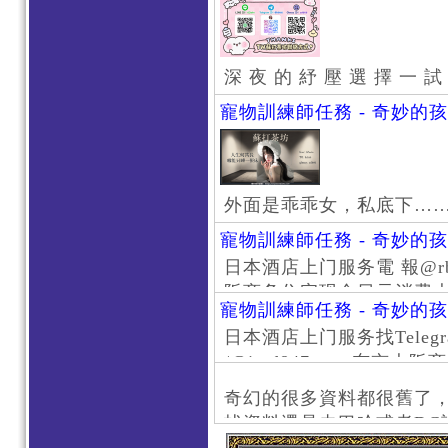
深 夜 的 紓 壓 選 擇 一 試
寵物訓練師任務 - 奇妙的
外面是乖乖女，私底下…
寵物訓練師任務 - 奇妙的
日本酒店上门服务電 報@rb111
阪商务住宅现金日元消费大阪
寵物訓練師任務 - 奇妙的
京风俗 #大阪风俗 #东京外
日本酒店上门服务找Telegr
上门服务新宿风俗 #梅田风
/@jptd847utpp 东
#日本萝莉 #大阪萝莉 #
京旅游 #大阪旅游 #东京风
奇幻的很多資料都很舊了
东京上门服务 #大阪上门服
找資料還是去巴哈或者DC
心斋桥风俗 #日本女孩 #大
了。