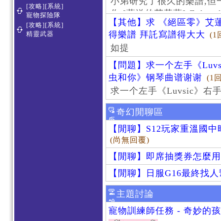
小弟研究了很久的樂譜,但
[攻略][系統]
作 [葬送的芙莉蓮]-Zoltraa
寵物探險隊
【其他】求 《絕區零》艾蓮
[攻略][系統]
得樂譜 拜託寫譜得大大
精靈武器
(1
如提
【問題】求一个左手《Luv
虫和你》钢琴曲谱谢谢
(1
求一个左手《Luvsic》
奇幻閒聊區
【閒聊】S12玩家重溫國
(尚無回覆)
【閒聊】即席抽獎券怎麼用
【閒聊】日服G16最終找
主題討論
寵物訓練師任務 - 奇妙的