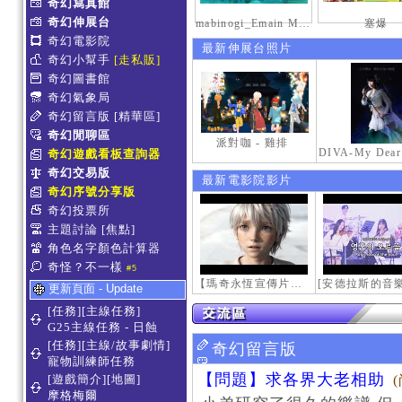
奇幻寫真館
奇幻伸展台
mabinogi_Emain Macha_0900-1200_1
塞爆
奇幻電影院
最新伸展台照片
奇幻小幫手
[走私販]
奇幻圖書館
奇幻氣象局
奇幻留言版
[精華區]
奇幻閒聊區
派對咖 - 雞排
奇幻遊戲看板查詢器
奇幻交易版
最新電影院影片
奇幻序號分享版
奇幻投票所
主題討論
[焦點]
角色名字顏色計算器
奇怪？不一樣
#5
【瑪奇永恆宣傳片】最初的感動
更新頁面 - Update
[任務][主線任務]
G25主線任務 - 日蝕
[任務][主線/故事劇情]
奇幻留言版
寵物訓練師任務
【問題】求各界大老相助
[遊戲簡介][地圖]
摩格梅爾