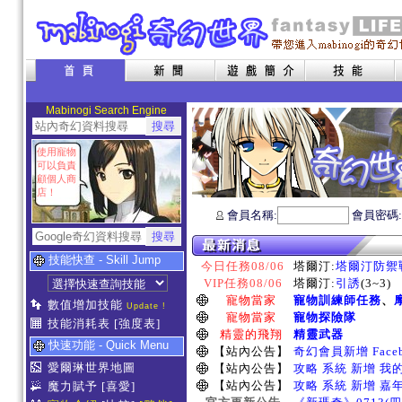
Mabinogi Search Engine
使用寵物
可以負責
顧個人商
店！
會員名稱:
會員密碼
技能快查 - Skill Jump
今日任務08/06
塔爾汀:
塔爾汀防禦
VIP任務08/06
塔爾汀:
引誘
(3~3)
寵物當家
寵物訓練師任務
、
數值增加技能
Update !
寵物當家
寵物探險隊
技能消耗表
[強度表]
精靈的飛翔
精靈武器
快速功能 - Quick Menu
【站內公告】
奇幻會員新增 Face
愛爾琳世界地圖
【站內公告】
攻略 系統 新增 我
【站內公告】
攻略 系統 新增 嘉
魔力賦予
[喜愛]