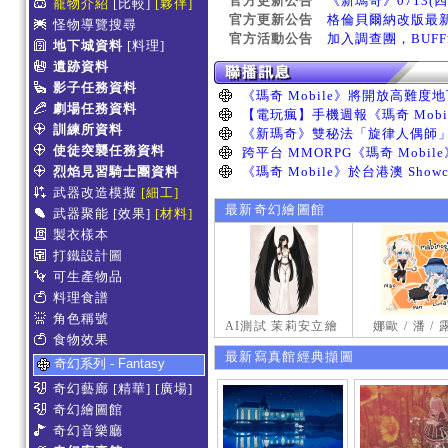
官方更新公告
《新瑪奇》0713(
寵物介紹
[比較]
[夥伴]
官方更新公告
格倫貝爾納改版最
怪物導覽搜尋
官方活動公告
加入調查團，BUF
地下城資料
[料理]
遺跡資料
影子任務資料
劇場任務資料
訓練所資料
使徒突襲任務資料
烈焰見習騎士團資料
武器改造模擬
[細工]
最新奇幻繪圖館
武器聚能
[效果]
[材料]
製衣樣本
打鐵設計圖
可生產物品
料理食譜
角色稱號
AI測試 茉莉安立繪
娜歐 / 潘 /
食物效果
最新寫真館經典擷圖
奇幻系列 - Fantasy
奇幻藝廊
[精華]
[廣場]
奇幻繪圖館
奇幻音樂廳