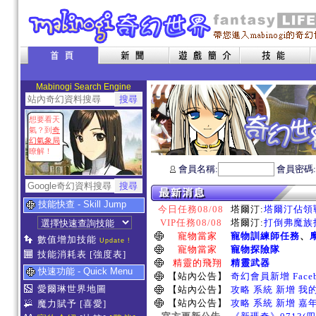
Mabinogi Search Engine
想要看天
氣？到
奇
幻氣象局
瞭解！
會員名稱:
會員密碼
技能快查 - Skill Jump
今日任務08/08
塔爾汀:
塔爾汀佔領戰
VIP任務08/08
塔爾汀:
打倒弗魔族指
寵物當家
寵物訓練師任務
、
數值增加技能
Update !
寵物當家
寵物探險隊
技能消耗表
[強度表]
精靈的飛翔
精靈武器
快速功能 - Quick Menu
【站內公告】
奇幻會員新增 Face
愛爾琳世界地圖
【站內公告】
攻略 系統 新增 我
【站內公告】
攻略 系統 新增 嘉
魔力賦予
[喜愛]