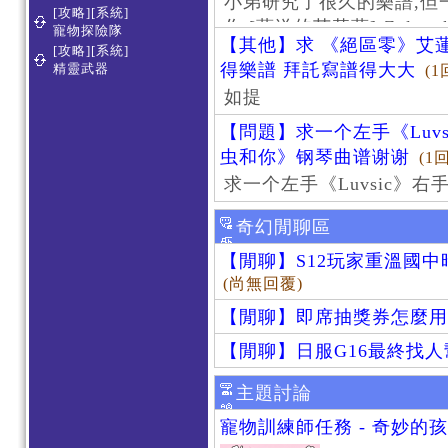
小弟研究了很久的樂譜,但
[攻略][系統]
作 [葬送的芙莉蓮]-Zoltraa
寵物探險隊
【其他】求 《絕區零》艾蓮
[攻略][系統]
得樂譜 拜託寫譜得大大
精靈武器
(1
如提
【問題】求一个左手《Luv
虫和你》钢琴曲谱谢谢
(1
求一个左手《Luvsic》
奇幻閒聊區
【閒聊】S12玩家重溫國
(尚無回覆)
【閒聊】即席抽獎券怎麼用
【閒聊】日服G16最終找
主題討論
寵物訓練師任務 - 奇妙的