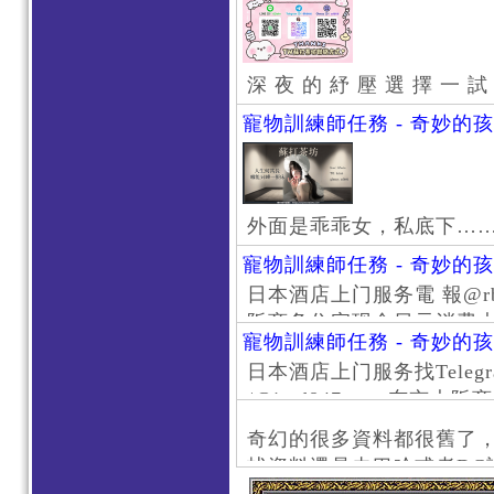
深 夜 的 紓 壓 選 擇 一 試
寵物訓練師任務 - 奇妙的
外面是乖乖女，私底下…
寵物訓練師任務 - 奇妙的
日本酒店上门服务電 報@rb111
阪商务住宅现金日元消费大阪
寵物訓練師任務 - 奇妙的
京风俗 #大阪风俗 #东京外
日本酒店上门服务找Telegr
上门服务新宿风俗 #梅田风
/@jptd847utpp 东
#日本萝莉 #大阪萝莉 #
京旅游 #大阪旅游 #东京风
奇幻的很多資料都很舊了
东京上门服务 #大阪上门服
找資料還是去巴哈或者DC
心斋桥风俗 #日本女孩 #大
了。