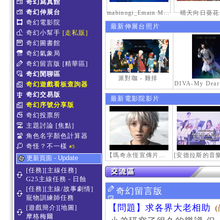
奇幻寫真館
奇幻伸展台
mabinogi_Emain Macha_2000-0600_1
晴天向日葵花
奇幻電影院
最新伸展台照片
奇幻小幫手
[走私販]
奇幻圖書館
奇幻氣象局
奇幻留言版
[精華區]
奇幻閒聊區
派對咖 - 雞排
奇幻遊戲看板查詢器
奇幻交易版
最新電影院影片
奇幻序號分享版
奇幻投票所
主題討論
[焦點]
角色名字顏色計算器
奇怪？不一樣
#5
【瑪奇永恆宣傳片】最初的感動
更新頁面 - Update
[任務][主線任務]
G25主線任務 - 日蝕
[任務][主線/故事劇情]
奇幻留言版
寵物訓練師任務
【問題】求各界大老相助
[遊戲簡介][地圖]
摩格梅爾