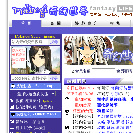
Mabinogi Search Engine
快來
奇幻
藝廊
發揮
自己的創
意~
會員名稱:
會員密碼
技能快查 - Skill Jump
今日任務08/06
塔爾汀:
塔爾汀防禦
VIP任務08/06
塔爾汀:
引誘
(3~3)
寵物當家
寵物訓練師任務
、
數值增加技能
Update !
寵物當家
寵物探險隊
技能消耗表
[強度表]
精靈的飛翔
精靈武器
快速功能 - Quick Menu
【站內公告】
奇幻會員新增 Face
愛爾琳世界地圖
【站內公告】
攻略 系統 新增 我
【站內公告】
攻略 系統 新增 嘉
魔力賦予
[喜愛]