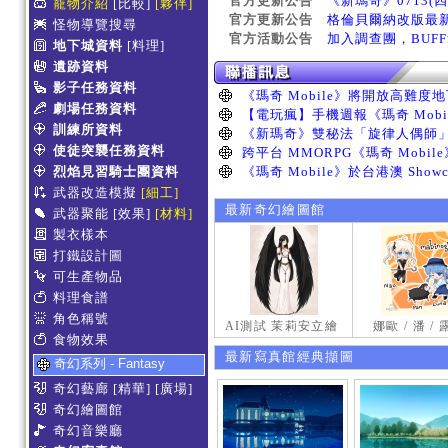
官方更新公告
《新瑪奇》0713(
寵物介紹
[比較]
[夥伴]
官方更新公告
格倫貝爾納改版最
怪物導覽搜尋
官方活動公告
加入調查團，BUF
地下城資料
[料理]
遺跡資料
影子任務資料
劇場任務資料
訓練所資料
使徒突襲任務資料
烈焰見習騎士團資料
武器改造模擬
[細工]
最新奇幻繪圖館
武器聚能
[效果]
[材料]
製衣樣本
打鐵設計圖
可生產物品
料理食譜
角色稱號
AI測試 茉莉安立繪
娜歐 / 潘 /
食物效果
最新寫真館經典擷圖
奇幻系列 - Fantasy
奇幻藝廊
[精華]
[廣場]
奇幻繪圖館
奇幻音樂廳