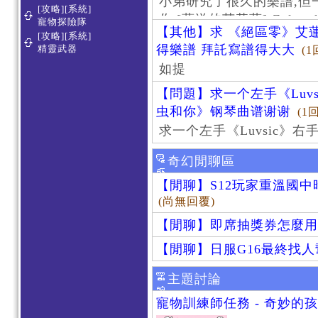
小弟研究了很久的樂譜,但
[攻略][系統]
作 [葬送的芙莉蓮]-Zoltraa
寵物探險隊
【其他】求 《絕區零》艾蓮
[攻略][系統]
得樂譜 拜託寫譜得大大
精靈武器
(1
如提
【問題】求一个左手《Luv
虫和你》钢琴曲谱谢谢
(1
求一个左手《Luvsic》
奇幻閒聊區
【閒聊】S12玩家重溫國
(尚無回覆)
【閒聊】即席抽獎券怎麼用
【閒聊】日服G16最終找
主題討論
寵物訓練師任務 - 奇妙的