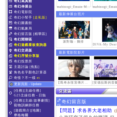
奇幻寫真館
奇幻伸展台
mabinogi_Emain Macha_2000-0600_1
奇幻電影院
最新伸展台照片
奇幻小幫手
[走私販]
奇幻圖書館
奇幻氣象局
奇幻留言版
[精華區]
奇幻閒聊區
派對咖 - 雞排
奇幻遊戲看板查詢器
奇幻交易版
最新電影院影片
奇幻序號分享版
奇幻投票所
主題討論
[焦點]
角色名字顏色計算器
奇怪？不一樣
#5
【瑪奇永恆宣傳片】最初的感動
更新頁面 - Update
[任務][主線任務]
G25主線任務 - 日蝕
[任務][主線/故事劇情]
奇幻留言版
寵物訓練師任務
【問題】求各界大老相助
[遊戲簡介][地圖]
摩格梅爾