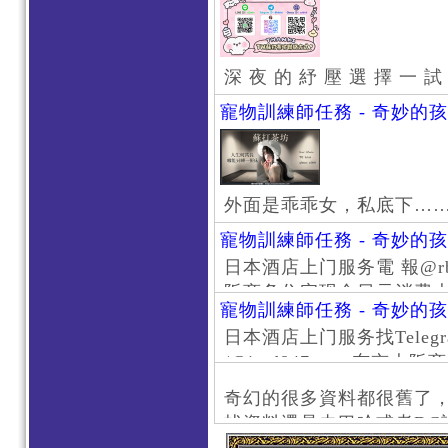
深 夜 的 紓 壓 選 擇 一 試
寵物訓練師任務 - 奇妙的
外面是乖乖女，私底下…
寵物訓練師任務 - 奇妙的
日本酒店上门服务電 報@rb111
阪商务住宅现金日元消费大阪
寵物訓練師任務 - 奇妙的
京风俗 #大阪风俗 #东京外
日本酒店上门服务找Telegr
上门服务新宿风俗 #梅田风
/@jptd847utpp 东
#日本萝莉 #大阪萝莉 #
京旅游 #大阪旅游 #东京风
奇幻的很多資料都很舊了
东京上门服务 #大阪上门服
找資料還是去巴哈或者DC
心斋桥风俗 #日本女孩 #大
了。