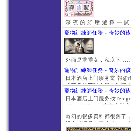
深 夜 的 紓 壓 選 擇 一 試
寵物訓練師任務 - 奇妙的
外面是乖乖女，私底下…
寵物訓練師任務 - 奇妙的
日本酒店上门服务電 報@rb111
阪商务住宅现金日元消费大阪
寵物訓練師任務 - 奇妙的
京风俗 #大阪风俗 #东京外
日本酒店上门服务找Telegr
上门服务新宿风俗 #梅田风
/@jptd847utpp 东
#日本萝莉 #大阪萝莉 #
京旅游 #大阪旅游 #东京风
奇幻的很多資料都很舊了
东京上门服务 #大阪上门服
找資料還是去巴哈或者DC
心斋桥风俗 #日本女孩 #大
了。