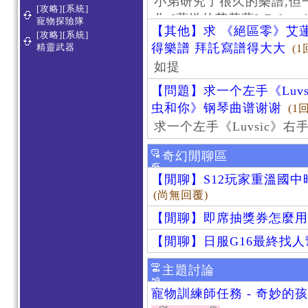
小弟研究了很久的樂譜,但
[攻略][系統]
作 [葬送的芙莉蓮]-Zoltraa
寵物探險隊
【其他】求 《絕區零》艾蓮
[攻略][系統]
得樂譜 拜託寫譜得大大
精靈武器
(1
如提
【問題】求一个左手《Luv
虫和你》钢琴曲谱谢谢
(1
求一个左手《Luvsic》
奇幻閒聊區
【閒聊】S12玩家重溫國
(尚無回覆)
【閒聊】即席抽獎券怎麼用
【閒聊】日服G16最終找
主題討論
寵物訓練師任務 - 奇妙的