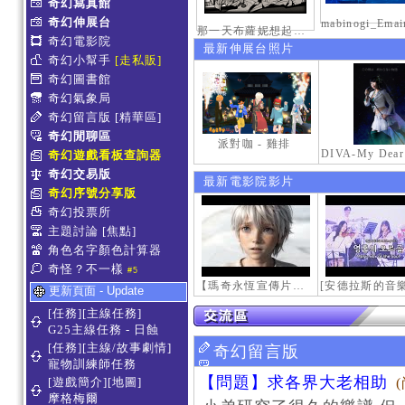
奇幻寫真館
奇幻伸展台
那一天布蘿妮想起老佛的奶油手
奇幻電影院
最新伸展台照片
奇幻小幫手
[走私販]
奇幻圖書館
奇幻氣象局
奇幻留言版
[精華區]
奇幻閒聊區
派對咖 - 雞排
奇幻遊戲看板查詢器
奇幻交易版
最新電影院影片
奇幻序號分享版
奇幻投票所
主題討論
[焦點]
角色名字顏色計算器
奇怪？不一樣
#5
【瑪奇永恆宣傳片】最初的感動
更新頁面 - Update
[任務][主線任務]
G25主線任務 - 日蝕
[任務][主線/故事劇情]
奇幻留言版
寵物訓練師任務
【問題】求各界大老相助
[遊戲簡介][地圖]
摩格梅爾