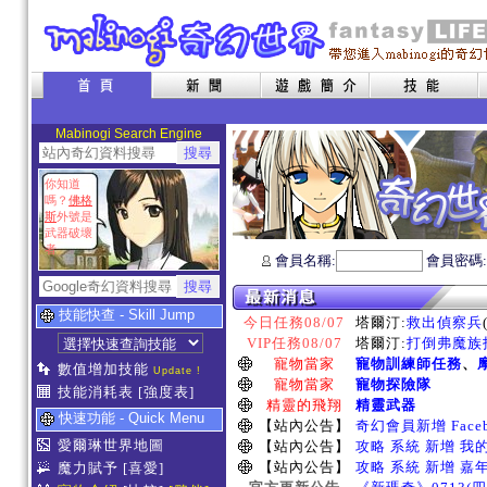
Mabinogi Search Engine
你知道
嗎？
佛格
斯
外號是
武器破壞
者
會員名稱:
會員密碼
技能快查 - Skill Jump
今日任務08/07
塔爾汀:
救出偵察兵
VIP任務08/07
塔爾汀:
打倒弗魔族指
寵物當家
寵物訓練師任務
、
數值增加技能
Update !
寵物當家
寵物探險隊
技能消耗表
[強度表]
精靈的飛翔
精靈武器
快速功能 - Quick Menu
【站內公告】
奇幻會員新增 Face
愛爾琳世界地圖
【站內公告】
攻略 系統 新增 我
【站內公告】
攻略 系統 新增 嘉
魔力賦予
[喜愛]