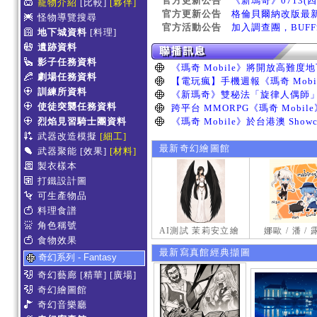
官方更新公告
《新瑪奇》0713(
寵物介紹
[比較]
[夥伴]
官方更新公告
格倫貝爾納改版最
怪物導覽搜尋
官方活動公告
加入調查團，BUF
地下城資料
[料理]
遺跡資料
影子任務資料
劇場任務資料
訓練所資料
使徒突襲任務資料
烈焰見習騎士團資料
武器改造模擬
[細工]
最新奇幻繪圖館
武器聚能
[效果]
[材料]
製衣樣本
打鐵設計圖
可生產物品
料理食譜
角色稱號
AI測試 茉莉安立繪
娜歐 / 潘 /
食物效果
最新寫真館經典擷圖
奇幻系列 - Fantasy
奇幻藝廊
[精華]
[廣場]
奇幻繪圖館
奇幻音樂廳