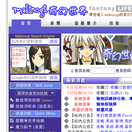
Mabinogi Search Engine
快來
奇幻
寫真館
分
享自己的
造型~
會員名稱:
會員密碼
技能快查 - Skill Jump
今日任務08/06
塔爾汀:
塔爾汀防禦
VIP任務08/06
塔爾汀:
引誘
(3~3)
寵物當家
寵物訓練師任務
、
數值增加技能
Update !
寵物當家
寵物探險隊
技能消耗表
[強度表]
精靈的飛翔
精靈武器
快速功能 - Quick Menu
【站內公告】
奇幻會員新增 Face
愛爾琳世界地圖
【站內公告】
攻略 系統 新增 我
【站內公告】
攻略 系統 新增 嘉
魔力賦予
[喜愛]