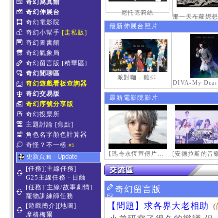
奇幻寫真館
奇幻伸展台
尼托克莉絲
奇幻電影院
最新伸展台照片
奇幻小幫手
[走私販]
奇幻圖書館
奇幻氣象局
奇幻留言版
[精華區]
奇幻閒聊區
派對咖 - 雞排
奇幻遊戲看板查詢器
奇幻交易版
最新電影院影片
奇幻序號分享版
奇幻投票所
主題討論
[焦點]
角色名字顏色計算器
奇怪？不一樣
#5
【瑪奇永恆宣傳片】最初的感動
更新頁面 - Update
[任務][主線任務]
G25主線任務 - 日蝕
[任務][主線/故事劇情]
奇幻留言版
寵物訓練師任務
【問題】求各界大老相助
[遊戲簡介][地圖]
摩格梅爾