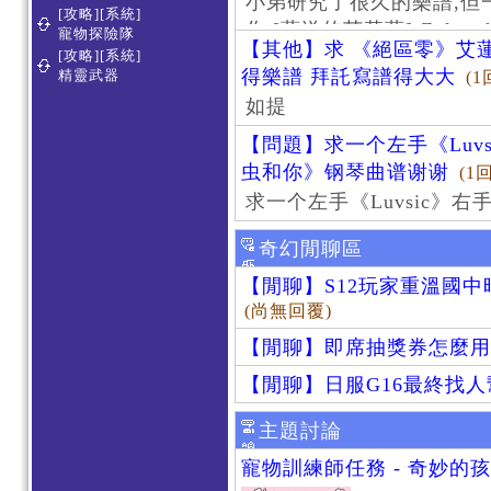
小弟研究了很久的樂譜,但
[攻略][系統]
作 [葬送的芙莉蓮]-Zoltraa
寵物探險隊
【其他】求 《絕區零》艾蓮
[攻略][系統]
得樂譜 拜託寫譜得大大
精靈武器
(1
如提
【問題】求一个左手《Luv
虫和你》钢琴曲谱谢谢
(1
求一个左手《Luvsic》
奇幻閒聊區
【閒聊】S12玩家重溫國
(尚無回覆)
【閒聊】即席抽獎券怎麼用
【閒聊】日服G16最終找
主題討論
寵物訓練師任務 - 奇妙的