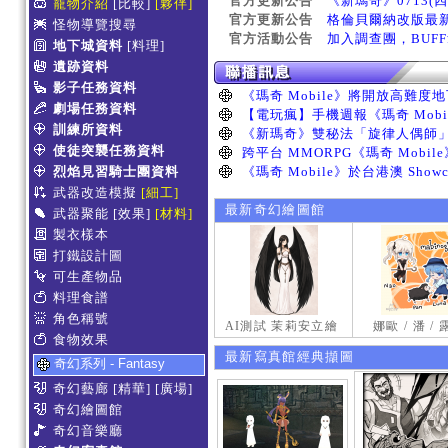
官方更新公告
《新瑪奇》0713(
寵物介紹
[比較]
[夥伴]
官方更新公告
格倫貝爾納改版最
怪物導覽搜尋
官方活動公告
加入調查團，BUF
地下城資料
[料理]
遺跡資料
影子任務資料
劇場任務資料
訓練所資料
使徒突襲任務資料
烈焰見習騎士團資料
武器改造模擬
[細工]
最新奇幻繪圖館
武器聚能
[效果]
[材料]
製衣樣本
打鐵設計圖
可生產物品
料理食譜
角色稱號
AI測試 茉莉安立繪
娜歐 / 潘 /
食物效果
最新寫真館經典擷圖
奇幻系列 - Fantasy
奇幻藝廊
[精華]
[廣場]
奇幻繪圖館
奇幻音樂廳