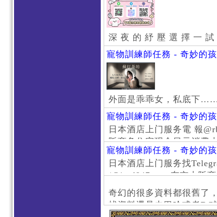
深 夜 的 紓 壓 選 擇 一 試
寵物訓練師任務 - 奇妙的
外面是乖乖女，私底下…
寵物訓練師任務 - 奇妙的
日本酒店上门服务電 報@rb111
阪商务住宅现金日元消费大阪
寵物訓練師任務 - 奇妙的
京风俗 #大阪风俗 #东京外
日本酒店上门服务找Telegr
上门服务新宿风俗 #梅田风
/@jptd847utpp 东
#日本萝莉 #大阪萝莉 #
京旅游 #大阪旅游 #东京风
奇幻的很多資料都很舊了
东京上门服务 #大阪上门服
找資料還是去巴哈或者DC
心斋桥风俗 #日本女孩 #大
了。