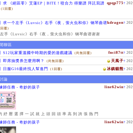
qpqp775
】求 《絕區零》艾蓮EP｜BITE！咬合力 得樂譜 拜託寫譜
202
?
(1回覆)
kdragon
】求一个左手《Luvsic》右手《夜，萤火虫和你》钢琴曲谱
202
?
1回覆)
左手《Luvsic》右手《夜，萤火虫和你》钢琴曲谱谢谢
閒聊區
fnci87tt
】S12玩家重溫國中時期的愛的遊戲建議
202
(尚無回覆)
?
】即席抽獎券怎麼用啊？
天風子
202
(尚無回覆)
?
】日服G16最終找人幫進門
冰鎮貓熊
202
(1回覆)
?
討論
line62win
練師任務 - 奇妙的孩子
202
?
的 紓 壓 選 擇 一 試 就 上 頭 回 頭 率 高 到 誇 張 熱 門
line62win
練師任務 - 奇妙的孩子
202
?