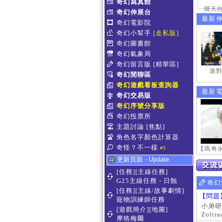
奇幻寫真館
晴天向
奇幻伸展台
最新
奇幻電影院
奇幻小幫手
[走私販]
奇幻圖書館
奇幻氣象局
奇幻留言版
[精華區]
派對
奇幻閒聊區
奇幻遊戲看板查詢器
最新
奇幻交易版
奇幻序號分享版
奇幻投票所
主題討論
[焦點]
角色名字顏色計算器
奇怪？不一樣
#5
更新頁面 - Update
[任務][主線任務]
G25主線任務 - 日蝕
奇幻
[任務][主線/故事劇情]
【問題
寵物訓練師任務
小弟研
[遊戲簡介][地圖]
Zoltra
摩格梅爾