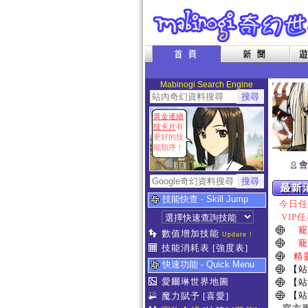
Mabinogi Search Engine
黃金連續
技卡片
有
更好的技
能順序！
會
技能快查 - Skill Jump
今日任務
VIP任
寵
數值增加技能
Update !
寵
技能消耗表
[強度表]
精
快速功能 - Quick Menu
【站
愛爾琳世界地圖
【站
【站
魔力賦予
[喜愛]