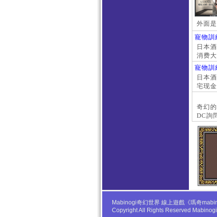
外面是
寵物訓
日本酒店
消费大
京上门
寵物訓
本萝莉
日本酒店
宅现金
大阪外
#日本
奇幻的
DC詢
Mabinogi奇幻世界 線上遊戲《瑪奇
Copyright All Rights Reserved Mabino