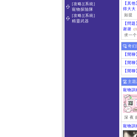
【其他
[攻略][系統]
得大大
寵物探險隊
如提
[攻略][系統]
精靈武器
【問題
谢谢
(
求一个
奇幻
【閒聊
【閒聊
【閒聊
主題
寵物訓
深 夜 
寵物訓