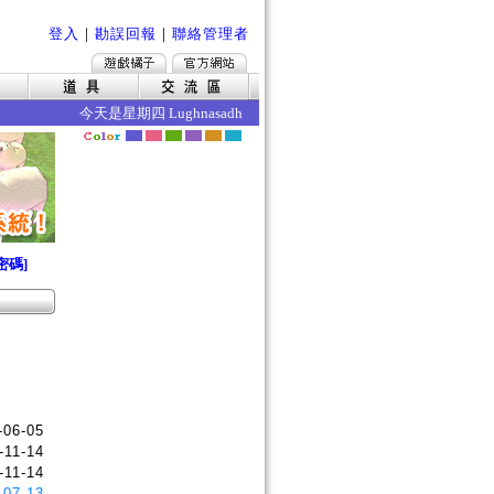
登入
｜
勘誤回報
｜
聯絡管理者
今天是星期四 Lughnasadh 今日的效果如下 ‧魔力賦予成功
密碼]
-06-05
-11-14
-11-14
-07-13