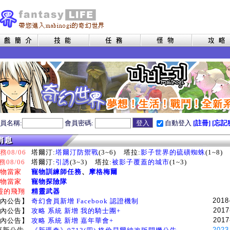
員名稱:
會員密碼:
自動登入
[註冊]
[忘記
08/06
塔爾汀:
塔爾汀防禦戰
(3~6)
塔拉:
影子世界的硫磺蜘蛛
(1~8)
務08/06
塔爾汀:
引誘
(3~3)
塔拉:
被影子覆蓋的城市
(1~3)
物當家
寵物訓練師任務
、
摩格梅爾
物當家
寵物探險隊
靈的飛翔
精靈武器
2018
內公告】
奇幻會員新增 Facebook 認證機制
2017
內公告】
攻略 系統 新增 我的騎士團+
2017
內公告】
攻略 系統 新增 嘉年華會+
2023