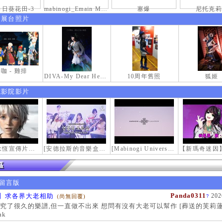
日葵花田-3
mabinogi_Emain Macha_0900-1200_1
塞爆
尼托克莉
伸展台照片
咖 - 雞排
DIVA-My Dear Heroine-
10周年舊照
狐姬
電影院影片
【瑪奇永恆宣傳片】最初的感動
[安德拉斯的音樂盒｜靈魂的音樂盒] Mabinogi OST - Music Box of the Soul | Crossover COVER
[Mabinogi Universe] 謝謝你來到這個世界...
留言版
Panda0311
】求各界大老相助
202
(尚無回覆)
?
究了很久的樂譜,但一直做不出來 想問有沒有大老可以幫作 [葬送的芙莉蓮
ak