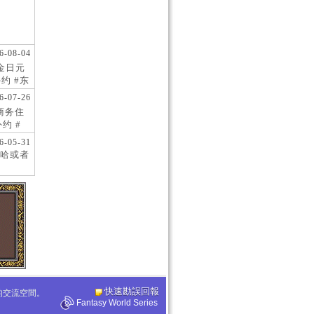
6-08-04
现金日元
约 #东
 #日
6-07-26
阪商务住
约 #
桥风俗
6-05-31
哈或者
快速勘誤回報
化的交流空間。
Fantasy World Series