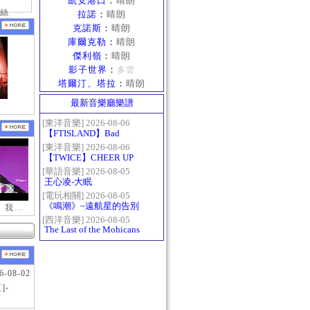
凱安港口
：
晴朗
絲
拉諾
：
晴朗
克諾斯
：
晴朗
庫爾克勒
：
晴朗
傑利嶺
：
晴朗
影子世界
：
多雲
塔爾汀、塔拉
：
晴朗
最新音樂廳樂譜
[東洋音樂] 2026-08-06
【FTISLAND】Bad
Woman
[東洋音樂] 2026-08-06
【TWICE】CHEER UP
[華語音樂] 2026-08-05
王心凌-大眠
[電玩相關] 2026-08-05
《鳴潮》~遠航星的告別
【新瑪奇迷因】我更喜歡你
[西洋音樂] 2026-08-05
The Last of the Mohicans
最後的莫西乾人
6-08-02
]-