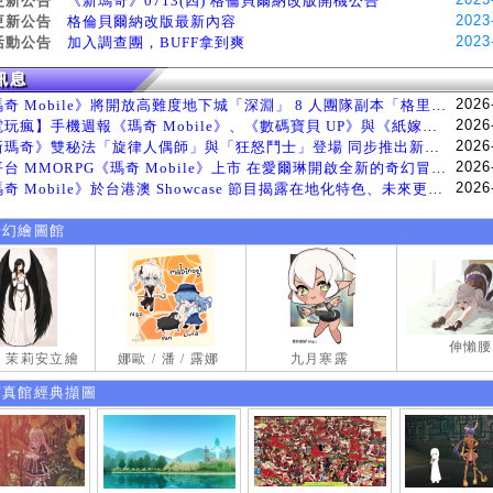
更新公告
《新瑪奇》0713(四) 格倫貝爾納改版開機公告
2023
更新公告
格倫貝爾納改版最新內容
2023
活動公告
加入調查團，BUFF拿到爽
2026
《瑪奇 Mobile》將開放高難度地下城「深淵」 8 人團隊副本「格里斯貝恩」將於 8 月 5 日登場
2026
【電玩瘋】手機週報《瑪奇 Mobile》、《數碼寶貝 UP》與《紙嫁衣 9 羅浮夢》等遊戲
2026
《新瑪奇》雙秘法「旋律人偶師」與「狂怒鬥士」登場 同步推出新系統「神秘工坊」
2026
跨平台 MMORPG《瑪奇 Mobile》上市 在愛爾琳開啟全新的奇幻冒險生活
2026
《瑪奇 Mobile》於台港澳 Showcase 節目揭露在地化特色、未來更新計畫等內容 首次公開台灣動畫
奇幻繪圖館
伸懶腰
試 茉莉安立繪
娜歐 / 潘 / 露娜
九月寒露
寫真館經典擷圖