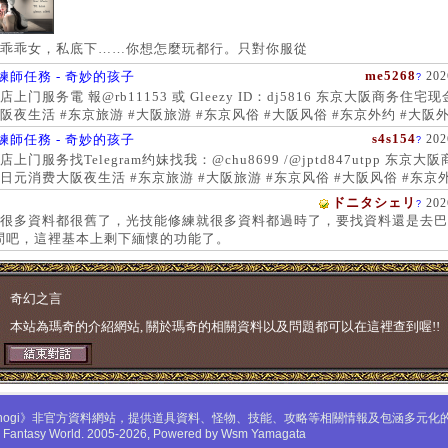
乖乖女，私底下……你想怎麼玩都行。只對你服從
me5268
練師任務 - 奇妙的孩子
202
?
上门服务電 報@rb11153 或 Gleezy ID：dj5816 东京大阪商务住宅
阪夜生活 #东京旅游 #大阪旅游 #东京风俗 #大阪风俗 #东京外约 #大阪外
服务 #大阪上门服务新宿风俗 #梅田风俗 #歌舞伎町 #日本女孩 #大阪女孩
s4s154
練師任務 - 奇妙的孩子
202
?
 #大阪萝莉 #日本学生妹
上门服务找Telegram约妹找我：@chu8699 /@jptd847utpp 东京大
日元消费大阪夜生活 #东京旅游 #大阪旅游 #东京风俗 #大阪风俗 #东京外
约 #东京上门服务 #大阪上门服务新宿风俗 #梅田风俗 #歌舞伎町 #心斋
ドニタシェリ
202
?
女孩 #大阪女孩 #日本萝莉 #大阪萝莉 #日本学生妹
很多資料都很舊了，光技能修練就很多資料都過時了，要找資料還是去巴
問吧，這裡基本上剩下緬懷的功能了。
奇幻之言
本站為瑪奇的介紹網站, 關於瑪奇的相關資料以及問題都可以在這裡查到喔!!
mabinogi》非官方資料網站，提供道具資料、怪物、技能、攻略等相關情報及包涵多元
gi Fantasy World. 2005-2026, Powered by Wsm Yamagata