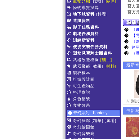
官方
寵物介紹
[比較]
[夥伴]
官方
怪物導覽搜尋
官方
地下城資料
[料理]
遺跡資料
影子任務資料
劇場任務資料
訓練所資料
使徒突襲任務資料
烈焰見習騎士團資料
武器改造模擬
[細工]
最新
武器聚能
[效果]
[材料]
製衣樣本
打鐵設計圖
可生產物品
料理食譜
角色稱號
AI測
食物效果
最新
奇幻系列 - Fantasy
奇幻藝廊
[精華]
[廣場]
奇幻繪圖館
奇幻音樂廳