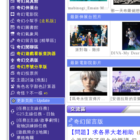
奇幻寫真館
奇幻伸展台
mabinogi_Emain Macha_0900-1200_1
奇幻電影院
最新伸展台照片
奇幻小幫手
[走私販]
奇幻圖書館
奇幻氣象局
奇幻留言版
[精華區]
奇幻閒聊區
派對咖 - 雞排
奇幻遊戲看板查詢器
奇幻交易版
最新電影院影片
奇幻序號分享版
奇幻投票所
主題討論
[焦點]
角色名字顏色計算器
奇怪？不一樣
#5
【瑪奇永恆宣傳片】最初的感動
更新頁面 - Update
[任務][主線任務]
G25主線任務 - 日蝕
[任務][主線/故事劇情]
奇幻留言版
寵物訓練師任務
【問題】求各界大老相助
[遊戲簡介][地圖]
摩格梅爾