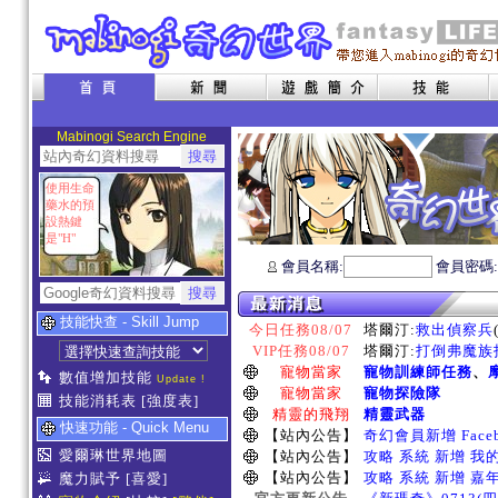
Mabinogi Search Engine
使用生命
藥水的預
設熱鍵
是"H"
會員名稱:
會員密碼
技能快查 - Skill Jump
今日任務08/07
塔爾汀:
救出偵察兵
VIP任務08/07
塔爾汀:
打倒弗魔族指
寵物當家
寵物訓練師任務
、
數值增加技能
Update !
寵物當家
寵物探險隊
技能消耗表
[強度表]
精靈的飛翔
精靈武器
快速功能 - Quick Menu
【站內公告】
奇幻會員新增 Face
愛爾琳世界地圖
【站內公告】
攻略 系統 新增 我
【站內公告】
攻略 系統 新增 嘉
魔力賦予
[喜愛]