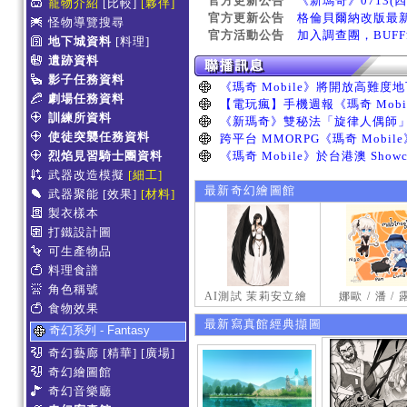
官方更新公告
《新瑪奇》0713(
寵物介紹
[比較]
[夥伴]
官方更新公告
格倫貝爾納改版最
怪物導覽搜尋
官方活動公告
加入調查團，BUF
地下城資料
[料理]
遺跡資料
影子任務資料
劇場任務資料
訓練所資料
使徒突襲任務資料
烈焰見習騎士團資料
武器改造模擬
[細工]
最新奇幻繪圖館
武器聚能
[效果]
[材料]
製衣樣本
打鐵設計圖
可生產物品
料理食譜
角色稱號
AI測試 茉莉安立繪
娜歐 / 潘 /
食物效果
最新寫真館經典擷圖
奇幻系列 - Fantasy
奇幻藝廊
[精華]
[廣場]
奇幻繪圖館
奇幻音樂廳