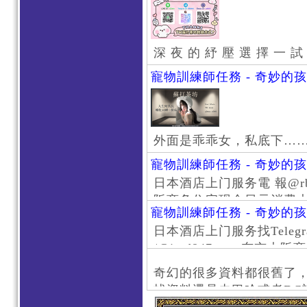
深 夜 的 紓 壓 選 擇 一 試
寵物訓練師任務 - 奇妙的
外面是乖乖女，私底下…
寵物訓練師任務 - 奇妙的
日本酒店上门服务電 報@rb111
阪商务住宅现金日元消费大阪
寵物訓練師任務 - 奇妙的
京风俗 #大阪风俗 #东京外
日本酒店上门服务找Telegr
上门服务新宿风俗 #梅田风
/@jptd847utpp 东
#日本萝莉 #大阪萝莉 #
京旅游 #大阪旅游 #东京风
奇幻的很多資料都很舊了
东京上门服务 #大阪上门服
找資料還是去巴哈或者DC
心斋桥风俗 #日本女孩 #大
了。