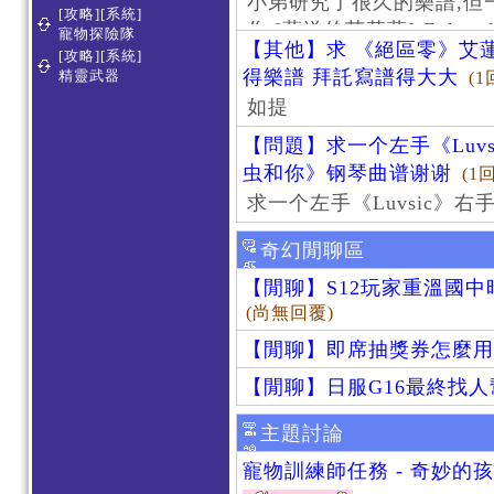
小弟研究了很久的樂譜,但
[攻略][系統]
作 [葬送的芙莉蓮]-Zoltraa
寵物探險隊
【其他】求 《絕區零》艾蓮
[攻略][系統]
得樂譜 拜託寫譜得大大
精靈武器
(1
如提
【問題】求一个左手《Luv
虫和你》钢琴曲谱谢谢
(1
求一个左手《Luvsic》
奇幻閒聊區
【閒聊】S12玩家重溫國
(尚無回覆)
【閒聊】即席抽獎券怎麼用
【閒聊】日服G16最終找
主題討論
寵物訓練師任務 - 奇妙的