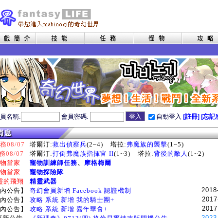
員名稱:
會員密碼:
自動登入
[註冊]
[忘記
08/07
塔爾汀:
救出偵察兵
(2~4)
塔拉:
弗魔族的襲擊
(1~5)
務08/07
塔爾汀:
打倒弗魔族指揮官 II
(1~3)
塔拉:
背後的敵人
(1~2)
物當家
寵物訓練師任務
、
摩格梅爾
物當家
寵物探險隊
靈的飛翔
精靈武器
2018
內公告】
奇幻會員新增 Facebook 認證機制
2017
內公告】
攻略 系統 新增 我的騎士團+
2017
內公告】
攻略 系統 新增 嘉年華會+
2023