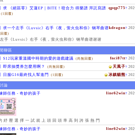
ak
qpqp775
】求 《絕區零》艾蓮EP｜BITE！咬合力 得樂譜 拜託寫譜
202
?
(1回覆)
kdragon
】求一个左手《Luvsic》右手《夜，萤火虫和你》钢琴曲谱
202
?
1回覆)
左手《Luvsic》右手《夜，萤火虫和你》钢琴曲谱谢谢
閒聊區
fnci87tt
】S12玩家重溫國中時期的愛的遊戲建議
202
(尚無回覆)
?
】即席抽獎券怎麼用啊？
天風子
202
(尚無回覆)
?
】日服G16最終找人幫進門
冰鎮貓熊
202
(1回覆)
?
討論
line62win
練師任務 - 奇妙的孩子
202
?
的 紓 壓 選 擇 一 試 就 上 頭 回 頭 率 高 到 誇 張 熱 門
line62win
練師任務 - 奇妙的孩子
202
?