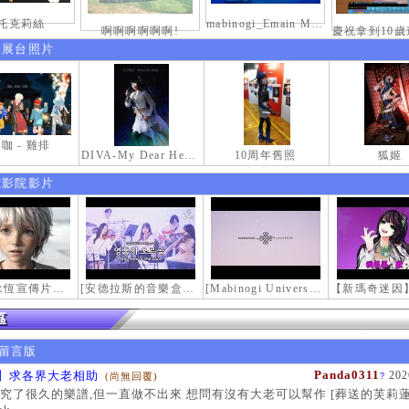
托克莉絲
mabinogi_Emain Macha_2000-0600_1
啊啊啊啊啊啊!
伸展台照片
咖 - 雞排
DIVA-My Dear Heroine-
10周年舊照
狐姬
電影院影片
【瑪奇永恆宣傳片】最初的感動
[安德拉斯的音樂盒｜靈魂的音樂盒] Mabinogi OST - Music Box of the Soul | Crossover COVER
[Mabinogi Universe] 謝謝你來到這個世界...
留言版
Panda0311
】求各界大老相助
202
(尚無回覆)
?
究了很久的樂譜,但一直做不出來 想問有沒有大老可以幫作 [葬送的芙莉蓮