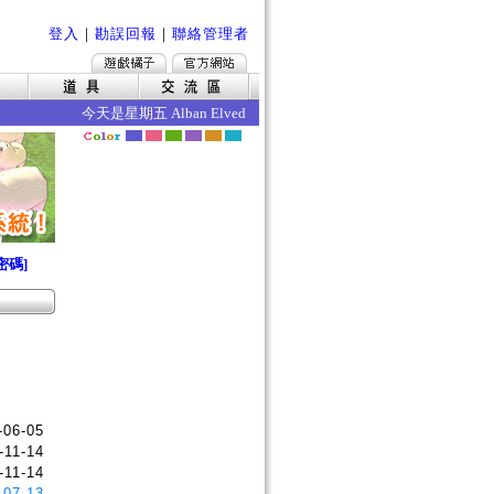
登入
｜
勘誤回報
｜
聯絡管理者
今天是星期五 Alban Elved 愛爾琳秋收 今日的效果如下 ‧死
密碼]
-06-05
-11-14
-11-14
-07-13