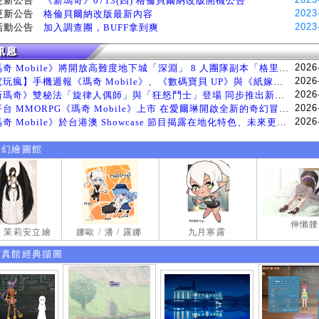
更新公告
《新瑪奇》0713(四) 格倫貝爾納改版開機公告
2023
更新公告
格倫貝爾納改版最新內容
2023
活動公告
加入調查團，BUFF拿到爽
2026
《瑪奇 Mobile》將開放高難度地下城「深淵」 8 人團隊副本「格里斯貝恩」將於 8 月 5 日登場
2026
【電玩瘋】手機週報《瑪奇 Mobile》、《數碼寶貝 UP》與《紙嫁衣 9 羅浮夢》等遊戲
2026
《新瑪奇》雙秘法「旋律人偶師」與「狂怒鬥士」登場 同步推出新系統「神秘工坊」
2026
跨平台 MMORPG《瑪奇 Mobile》上市 在愛爾琳開啟全新的奇幻冒險生活
2026
《瑪奇 Mobile》於台港澳 Showcase 節目揭露在地化特色、未來更新計畫等內容 首次公開台灣動畫
奇幻繪圖館
伸懶腰
試 茉莉安立繪
娜歐 / 潘 / 露娜
九月寒露
寫真館經典擷圖