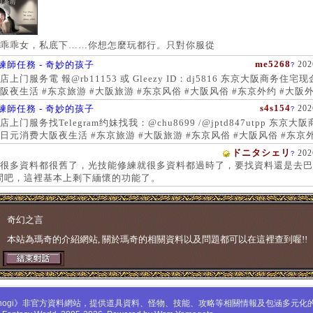
乖乖女，私底下……你想怎麼玩都行。只對你服從
me5268
練師任務 - 奇妙的孩子
202
?
上门服务電 報@rb11153 或 Gleezy ID：dj5816 东京大阪商务住宅
阪夜生活 #东京旅游 #大阪旅游 #东京风俗 #大阪风俗 #东京外约 #大阪外
服务 #大阪上门服务新宿风俗 #梅田风俗 #歌舞伎町 #日本女孩 #大阪女孩
s4s154
練師任務 - 奇妙的孩子
202
?
 #大阪萝莉 #日本学生妹
上门服务找Telegram约妹找我：@chu8699 /@jptd847utpp 东京大
日元消费大阪夜生活 #东京旅游 #大阪旅游 #东京风俗 #大阪风俗 #东京外
约 #东京上门服务 #大阪上门服务新宿风俗 #梅田风俗 #歌舞伎町 #心斋
ドニタシェリ
202
?
女孩 #大阪女孩 #日本萝莉 #大阪萝莉 #日本学生妹
很多資料都很舊了，光技能修練就很多資料都過時了，要找資料還是去巴
問吧，這裡基本上剩下緬懷的功能了。
奇幻之言
本站為瑪奇的介紹網站, 關於瑪奇的相關資料以及問題都可以在這裡查到喔!!
mabinogi》非官方資料網站，提供道具資料、怪物、技能、攻略等相關情報及包涵多元