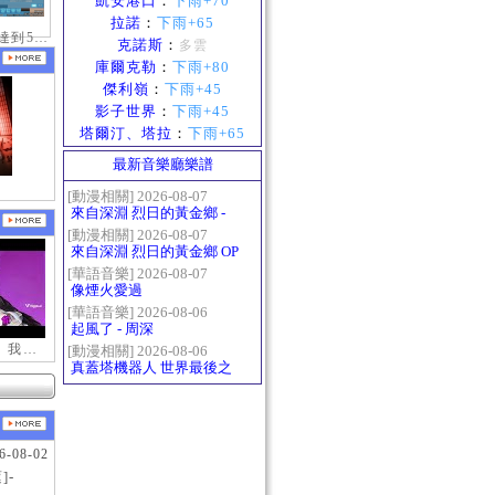
凱安港口
：
下雨+70
拉諾
：
下雨+65
慶祝拿到10歲達到50級稱號紀念照
克諾斯
：
多雲
庫爾克勒
：
下雨+80
傑利嶺
：
下雨+45
影子世界
：
下雨+45
塔爾汀、塔拉
：
下雨+65
最新音樂廳樂譜
[動漫相關] 2026-08-07
來自深淵 烈日的黃金鄉 -
Gravity
[動漫相關] 2026-08-07
來自深淵 烈日的黃金鄉 OP
- かたち(Katachi)
[華語音樂] 2026-08-07
像煙火愛過
[華語音樂] 2026-08-06
起風了 - 周深
【新瑪奇迷因】我更喜歡你
[動漫相關] 2026-08-06
真蓋塔機器人 世界最後之
日OP2 HEATS
6-08-02
]-