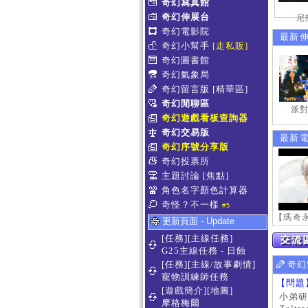
奇幻寫真館
奇幻伸展台
尼
奇幻電影院
最新
奇幻小幫手
[走私販]
奇幻圖書館
奇幻氣象局
奇幻留言版
[精華區]
奇幻閒聊區
派對
奇幻遊戲看板查詢器
奇幻交易版
最新
奇幻序號分享版
奇幻投票所
主題討論
[焦點]
角色名字顏色計算器
奇怪？不一樣
#5
更新頁面 - Update
[任務][主線任務]
G25主線任務 - 日蝕
[任務][主線/故事劇情]
奇幻
寵物訓練師任務
【問題
[遊戲簡介][地圖]
小弟研
摩格梅爾