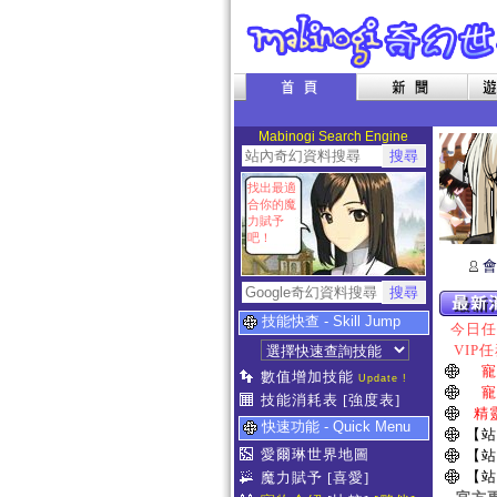
Mabinogi Search Engine
找出最適
合你的魔
力賦予
吧！
會
技能快查 - Skill Jump
今日任務
VIP任
寵
數值增加技能
Update !
寵
技能消耗表
[強度表]
精
快速功能 - Quick Menu
【站
愛爾琳世界地圖
【站
【站
魔力賦予
[喜愛]