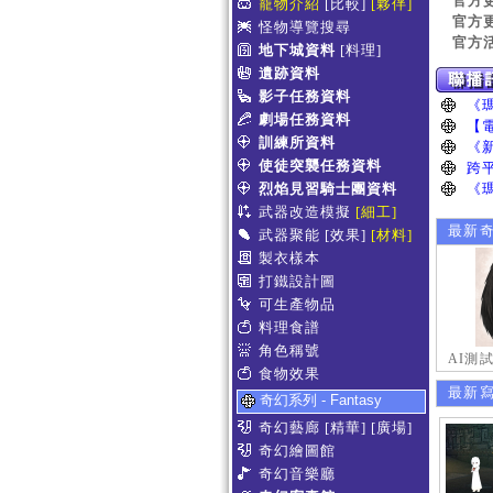
官方
寵物介紹
[比較]
[夥伴]
官方
怪物導覽搜尋
官方
地下城資料
[料理]
遺跡資料
影子任務資料
劇場任務資料
訓練所資料
使徒突襲任務資料
烈焰見習騎士團資料
武器改造模擬
[細工]
最新
武器聚能
[效果]
[材料]
製衣樣本
打鐵設計圖
可生產物品
料理食譜
角色稱號
AI測
食物效果
最新
奇幻系列 - Fantasy
奇幻藝廊
[精華]
[廣場]
奇幻繪圖館
奇幻音樂廳