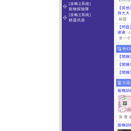
Zoltra
[攻略][系統]
【其他
寵物探險隊
得大大
[攻略][系統]
如提
精靈武器
【問題
谢谢
(
求一个
奇幻
【閒聊
【閒聊
【閒聊
主題
寵物訓
深 夜 
寵物訓