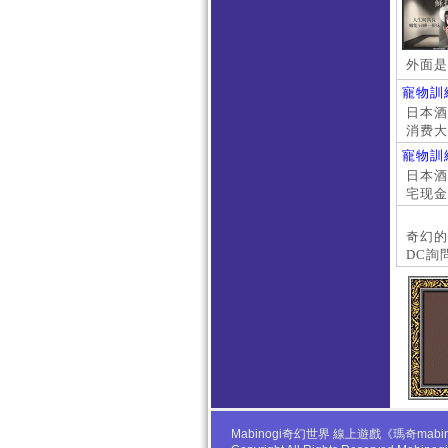
外面是
寵物訓
日本酒店
消费大
京上门
寵物訓
本萝莉
日本酒店
宅现金
大阪外
#日本
奇幻的
DC詢
Mabinogi奇幻世界 線上遊戲《瑪奇