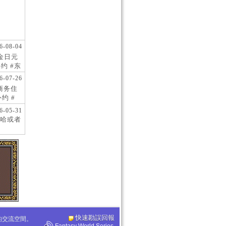
6-08-04
现金日元
约 #东
 #日
6-07-26
阪商务住
约 #
桥风俗
6-05-31
哈或者
快速勘誤回報
化的交流空間。