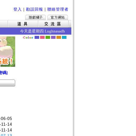
登入
｜
勘誤回報
｜
聯絡管理者
今天是星期四 Lughnasadh 今日的效果如下 ‧魔力賦予成功率
密碼]
-06-05
-11-14
-11-14
-07-13