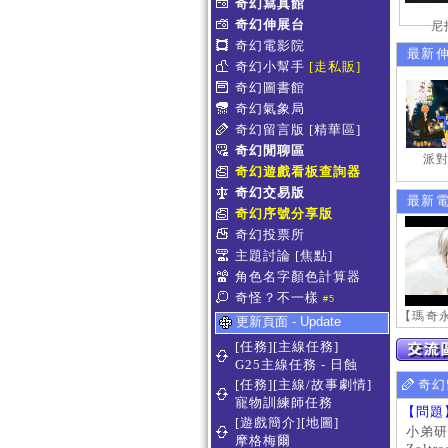
奇幻寫真館
奇幻伸展台
尼
奇幻電影院
最新
奇幻小幫手
[走私販]
奇幻圖書館
奇幻氣象局
奇幻留言版
[精華區]
奇幻閒聊區
派對
奇幻遊戲看板查詢器
奇幻交易版
最新
奇幻序號分享版
奇幻投票所
主題討論
[焦點]
角色名字顏色計算器
奇怪？不一樣
#5
更新頁面 - Update
[任務][主線任務]
G25主線任務 - 日蝕
[任務][主線/故事劇情]
奇幻
寵物訓練師任務
【問題
[遊戲簡介][地圖]
小弟研
摩格梅爾