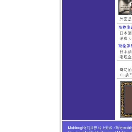
外面是
寵物訓
日本酒店
消费大
京上门
寵物訓
本萝莉
日本酒店
宅现金
大阪外
#日本
奇幻的
DC詢
Mabinogi奇幻世界 線上遊戲《瑪奇