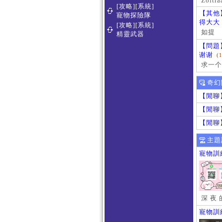
Zoltra
[攻略][系統]
【其他
寵物探險隊
得大大
[攻略][系統]
如提
精靈武器
【問題
谢谢
(
求一个
奇幻
【閒聊
【閒聊
【閒聊
主題
寵物訓
深 夜 
寵物訓