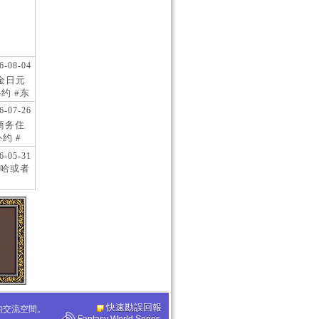
6-08-04
现金日元
约 #东
 #日
6-07-26
阪商务住
约 #
桥风俗
6-05-31
哈或者
快速勘誤回報
化的交流空間。