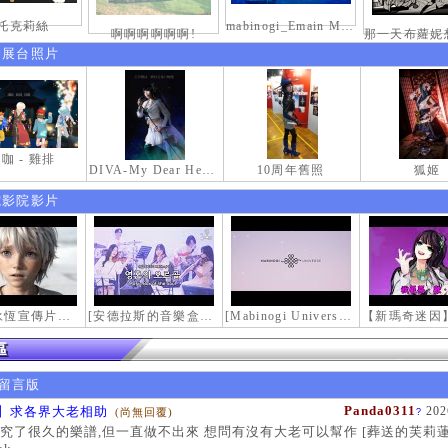
托克莉絲
mabinogi_Emain Macha_2000-0600_1
啊啊啊啊啊啊!
伸展台照片
咖 - 雞排
DIVA-My Dear Heroine-
10周年舊照
狐姬
電影院影片
【瑪奇永恆宣傳片】最初的感動
[安德拉斯的音樂盒｜靈魂的音樂盒] Mabinogi OST - Music Box of the Soul | Crossover COVER
[Mabinogi Universe] 謝謝你來到這個世界...
留言版
Panda0311
】求各界大老相助
202
(尚無回覆)
?
究了很久的樂譜,但一直做不出來 想問有沒有大老可以幫作 [葬送的芙莉蓮