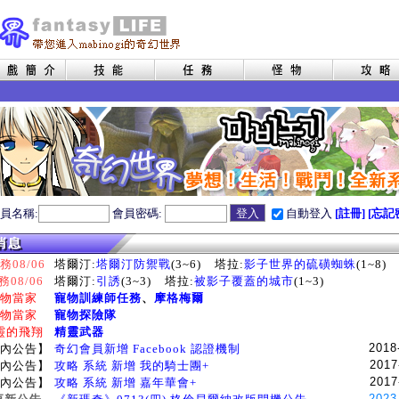
員名稱:
會員密碼:
自動登入
[註冊]
[忘記
08/06
塔爾汀:
塔爾汀防禦戰
(3~6)
塔拉:
影子世界的硫磺蜘蛛
(1~8)
務08/06
塔爾汀:
引誘
(3~3)
塔拉:
被影子覆蓋的城市
(1~3)
物當家
寵物訓練師任務
、
摩格梅爾
物當家
寵物探險隊
靈的飛翔
精靈武器
2018
內公告】
奇幻會員新增 Facebook 認證機制
2017
內公告】
攻略 系統 新增 我的騎士團+
2017
內公告】
攻略 系統 新增 嘉年華會+
2023