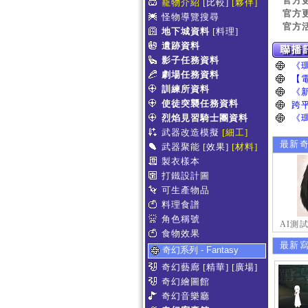
官方
寵物介紹
[比較]
[夥伴]
官方
怪物導覽搜尋
官方
地下城資料
[料理]
遺跡資料
影子任務資料
劇場任務資料
訓練所資料
使徒突襲任務資料
烈焰見習騎士團資料
武器改造模擬
[細工]
最新
武器聚能
[效果]
[材料]
製衣樣本
打鐵設計圖
可生產物品
料理食譜
角色稱號
AI測
食物效果
最新
奇幻系列 - Fantasy
奇幻藝廊
[精華]
[廣場]
奇幻繪圖館
奇幻音樂廳