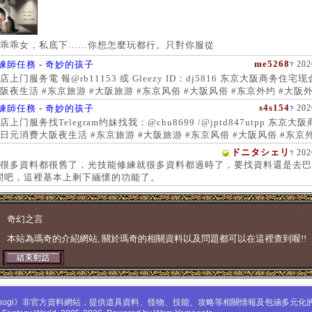
乖乖女，私底下……你想怎麼玩都行。只對你服從
me5268
練師任務 - 奇妙的孩子
202
?
上门服务電 報@rb11153 或 Gleezy ID：dj5816 东京大阪商务住宅
阪夜生活 #东京旅游 #大阪旅游 #东京风俗 #大阪风俗 #东京外约 #大阪外
服务 #大阪上门服务新宿风俗 #梅田风俗 #歌舞伎町 #日本女孩 #大阪女孩
s4s154
練師任務 - 奇妙的孩子
202
?
 #大阪萝莉 #日本学生妹
上门服务找Telegram约妹找我：@chu8699 /@jptd847utpp 东京大
日元消费大阪夜生活 #东京旅游 #大阪旅游 #东京风俗 #大阪风俗 #东京外
约 #东京上门服务 #大阪上门服务新宿风俗 #梅田风俗 #歌舞伎町 #心斋
ドニタシェリ
202
?
女孩 #大阪女孩 #日本萝莉 #大阪萝莉 #日本学生妹
很多資料都很舊了，光技能修練就很多資料都過時了，要找資料還是去巴
問吧，這裡基本上剩下緬懷的功能了。
奇幻之言
本站為瑪奇的介紹網站, 關於瑪奇的相關資料以及問題都可以在這裡查到喔!!
mabinogi》非官方資料網站，提供道具資料、怪物、技能、攻略等相關情報及包涵多元