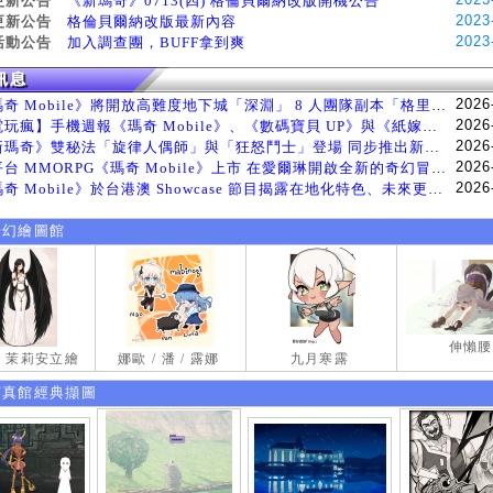
更新公告
《新瑪奇》0713(四) 格倫貝爾納改版開機公告
2023
更新公告
格倫貝爾納改版最新內容
2023
活動公告
加入調查團，BUFF拿到爽
2026
《瑪奇 Mobile》將開放高難度地下城「深淵」 8 人團隊副本「格里斯貝恩」將於 8 月 5 日登場
2026
【電玩瘋】手機週報《瑪奇 Mobile》、《數碼寶貝 UP》與《紙嫁衣 9 羅浮夢》等遊戲
2026
《新瑪奇》雙秘法「旋律人偶師」與「狂怒鬥士」登場 同步推出新系統「神秘工坊」
2026
跨平台 MMORPG《瑪奇 Mobile》上市 在愛爾琳開啟全新的奇幻冒險生活
2026
《瑪奇 Mobile》於台港澳 Showcase 節目揭露在地化特色、未來更新計畫等內容 首次公開台灣動畫
奇幻繪圖館
伸懶腰
試 茉莉安立繪
娜歐 / 潘 / 露娜
九月寒露
寫真館經典擷圖