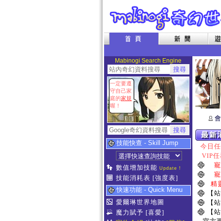
Mabinogi Search Engine
一定要遵
守自己家
庭的
家規
喔！
會
技能快查 - Skill Jump
今日任務
VIP任
寵
數值增加技能
Update !
寵
技能消耗表
[強度表]
精
快速功能 - Quick Menu
【站
愛爾琳世界地圖
【站
【站
魔力賦予
[喜愛]