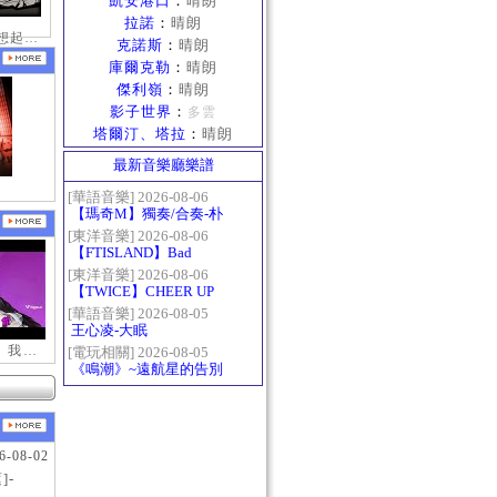
凱安港口
：
晴朗
拉諾
：
晴朗
那一天布蘿妮想起老佛的奶油手
克諾斯
：
晴朗
庫爾克勒
：
晴朗
傑利嶺
：
晴朗
影子世界
：
多雲
塔爾汀、塔拉
：
晴朗
最新音樂廳樂譜
[華語音樂] 2026-08-06
【瑪奇M】獨奏/合奏-朴
樹-那些花兒
[東洋音樂] 2026-08-06
【FTISLAND】Bad
Woman
[東洋音樂] 2026-08-06
【TWICE】CHEER UP
[華語音樂] 2026-08-05
王心凌-大眠
【新瑪奇迷因】我更喜歡你
[電玩相關] 2026-08-05
《鳴潮》~遠航星的告別
6-08-02
]-