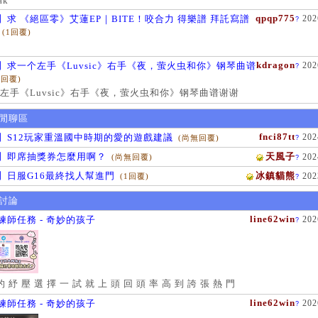
ak
qpqp775
】求 《絕區零》艾蓮EP｜BITE！咬合力 得樂譜 拜託寫譜
202
?
(1回覆)
kdragon
】求一个左手《Luvsic》右手《夜，萤火虫和你》钢琴曲谱
202
?
1回覆)
左手《Luvsic》右手《夜，萤火虫和你》钢琴曲谱谢谢
閒聊區
fnci87tt
】S12玩家重溫國中時期的愛的遊戲建議
202
(尚無回覆)
?
】即席抽獎券怎麼用啊？
天風子
202
(尚無回覆)
?
】日服G16最終找人幫進門
冰鎮貓熊
202
(1回覆)
?
討論
line62win
練師任務 - 奇妙的孩子
202
?
的 紓 壓 選 擇 一 試 就 上 頭 回 頭 率 高 到 誇 張 熱 門
line62win
練師任務 - 奇妙的孩子
202
?