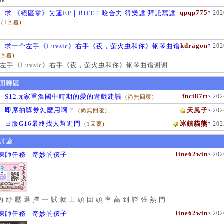
ak
qpqp775
】求 《絕區零》艾蓮EP｜BITE！咬合力 得樂譜 拜託寫譜
202
?
(1回覆)
kdragon
】求一个左手《Luvsic》右手《夜，萤火虫和你》钢琴曲谱
202
?
1回覆)
左手《Luvsic》右手《夜，萤火虫和你》钢琴曲谱谢谢
閒聊區
fnci87tt
】S12玩家重溫國中時期的愛的遊戲建議
202
(尚無回覆)
?
】即席抽獎券怎麼用啊？
天風子
202
(尚無回覆)
?
】日服G16最終找人幫進門
冰鎮貓熊
202
(1回覆)
?
討論
line62win
練師任務 - 奇妙的孩子
202
?
的 紓 壓 選 擇 一 試 就 上 頭 回 頭 率 高 到 誇 張 熱 門
line62win
練師任務 - 奇妙的孩子
202
?