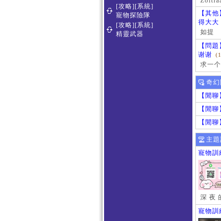
Zoltra
[攻略][系統]
【其他
寵物探險隊
得大大
[攻略][系統]
如提
精靈武器
【問題
谢谢
(
求一个
奇幻
【閒聊
【閒聊
【閒聊
主題
寵物訓
深 夜 
寵物訓