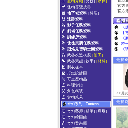
官方
寵物介紹
[比較]
[夥伴]
官方
怪物導覽搜尋
官方
地下城資料
[料理]
遺跡資料
影子任務資料
劇場任務資料
訓練所資料
使徒突襲任務資料
烈焰見習騎士團資料
武器改造模擬
[細工]
最新
武器聚能
[效果]
[材料]
製衣樣本
打鐵設計圖
可生產物品
料理食譜
角色稱號
AI測
食物效果
最新
奇幻系列 - Fantasy
奇幻藝廊
[精華]
[廣場]
奇幻繪圖館
奇幻音樂廳