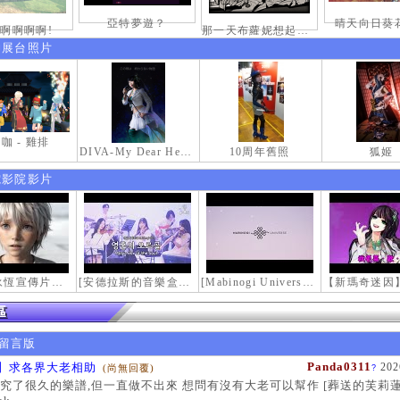
亞特夢遊？
晴天向日葵花
啊啊啊啊!
那一天布蘿妮想起老佛的奶油手
伸展台照片
咖 - 雞排
DIVA-My Dear Heroine-
10周年舊照
狐姬
電影院影片
【瑪奇永恆宣傳片】最初的感動
[安德拉斯的音樂盒｜靈魂的音樂盒] Mabinogi OST - Music Box of the Soul | Crossover COVER
[Mabinogi Universe] 謝謝你來到這個世界...
留言版
Panda0311
】求各界大老相助
202
(尚無回覆)
?
究了很久的樂譜,但一直做不出來 想問有沒有大老可以幫作 [葬送的芙莉蓮