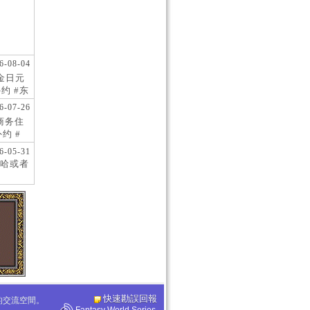
6-08-04
现金日元
约 #东
 #日
6-07-26
阪商务住
约 #
桥风俗
6-05-31
哈或者
快速勘誤回報
化的交流空間。