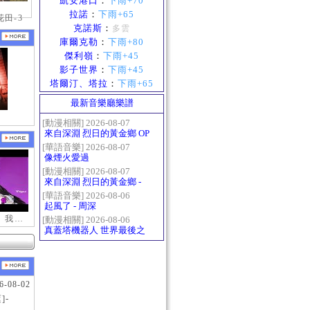
凱安港口
：
下雨+70
拉諾
：
下雨+65
田-3
克諾斯
：
多雲
庫爾克勒
：
下雨+80
傑利嶺
：
下雨+45
影子世界
：
下雨+45
塔爾汀、塔拉
：
下雨+65
最新音樂廳樂譜
[動漫相關] 2026-08-07
來自深淵 烈日的黃金鄉 OP
- かたち(Katachi)
[華語音樂] 2026-08-07
像煙火愛過
[動漫相關] 2026-08-07
來自深淵 烈日的黃金鄉 -
Gravity
[華語音樂] 2026-08-06
起風了 - 周深
【新瑪奇迷因】我更喜歡你
[動漫相關] 2026-08-06
真蓋塔機器人 世界最後之
日OP2 HEATS
6-08-02
]-