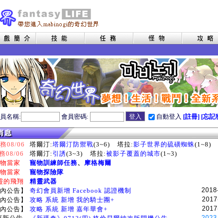
員名稱:
會員密碼:
自動登入
[註冊]
[忘記
08/06
塔爾汀:
塔爾汀防禦戰
(3~6)
塔拉:
影子世界的硫磺蜘蛛
(1~8)
務08/06
塔爾汀:
引誘
(3~3)
塔拉:
被影子覆蓋的城市
(1~3)
物當家
寵物訓練師任務
、
摩格梅爾
物當家
寵物探險隊
靈的飛翔
精靈武器
2018
內公告】
奇幻會員新增 Facebook 認證機制
2017
內公告】
攻略 系統 新增 我的騎士團+
2017
內公告】
攻略 系統 新增 嘉年華會+
2023