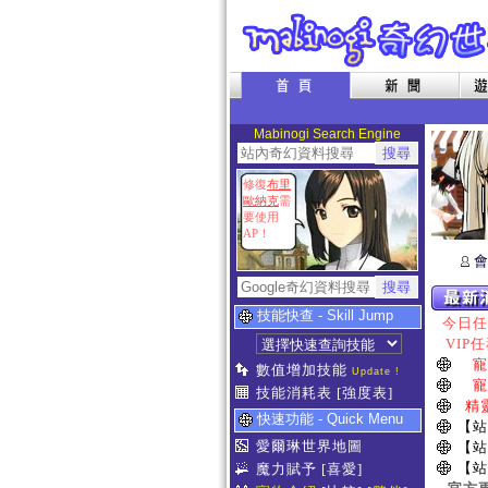
Mabinogi Search Engine
修復
布里
歐納克
需
要使用
AP！
會
技能快查 - Skill Jump
今日任務
VIP任
寵
數值增加技能
Update !
寵
技能消耗表
[強度表]
精
快速功能 - Quick Menu
【站
愛爾琳世界地圖
【站
【站
魔力賦予
[喜愛]