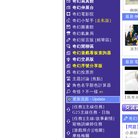
奇幻寫真館
奇幻伸展台
啊啊
奇幻電影院
最新
奇幻小幫手
[走私販]
奇幻圖書館
奇幻氣象局
奇幻留言版
[精華區]
奇幻閒聊區
派對
奇幻遊戲看板查詢器
奇幻交易版
最新
奇幻序號分享版
奇幻投票所
主題討論
[焦點]
角色名字顏色計算器
奇怪？不一樣
#5
更新頁面 - Update
[任務][主線任務]
G25主線任務 - 日蝕
[任務][主線/故事劇情]
奇幻
寵物訓練師任務
【問題
[遊戲簡介][地圖]
小弟研
摩格梅爾