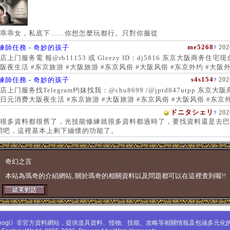
乖乖女，私底下……你想怎麼玩都行。只對你服從
me5268
練師任務 - 奇妙的孩子
202
?
上门服务電 報@rb11153 或 Gleezy ID：dj5816 东京大阪商务住宅
阪夜生活 #东京旅游 #大阪旅游 #东京风俗 #大阪风俗 #东京外约 #大阪外
服务 #大阪上门服务新宿风俗 #梅田风俗 #歌舞伎町 #日本女孩 #大阪女孩
s4s154
練師任務 - 奇妙的孩子
202
?
 #大阪萝莉 #日本学生妹
上门服务找Telegram约妹找我：@chu8699 /@jptd847utpp 东京大
日元消费大阪夜生活 #东京旅游 #大阪旅游 #东京风俗 #大阪风俗 #东京外
约 #东京上门服务 #大阪上门服务新宿风俗 #梅田风俗 #歌舞伎町 #心斋
ドニタシェリ
202
?
女孩 #大阪女孩 #日本萝莉 #大阪萝莉 #日本学生妹
很多資料都很舊了，光技能修練就很多資料都過時了，要找資料還是去巴
問吧，這裡基本上剩下緬懷的功能了。
奇幻之言
本站為瑪奇的介紹網站, 關於瑪奇的相關資料以及問題都可以在這裡查到喔!!
mabinogi》非官方資料網站，提供道具資料、怪物、技能、攻略等相關情報及包涵多元