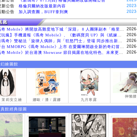
更新公告
《新瑪奇》0713(四) 格倫貝爾納改版開機公告
2023
更新公告
格倫貝爾納改版最新內容
2023
活動公告
加入調查團，BUFF拿到爽
2026
《瑪奇 Mobile》將開放高難度地下城「深淵」 8 人團隊副本「格里斯貝恩」將於 8 月 5 日登場
2026
【電玩瘋】手機週報《瑪奇 Mobile》、《數碼寶貝 UP》與《紙嫁衣 9 羅浮夢》等遊戲
2026
《新瑪奇》雙秘法「旋律人偶師」與「狂怒鬥士」登場 同步推出新系統「神秘工坊」
2026
跨平台 MMORPG《瑪奇 Mobile》上市 在愛爾琳開啟全新的奇幻冒險生活
2026
《瑪奇 Mobile》於台港澳 Showcase 節目揭露在地化特色、未來更新計畫等內容 首次公開台灣動畫
奇幻繪圖館
伸懶腰
試 茉莉安立繪
娜歐 / 潘 / 露娜
九月寒露
寫真館經典擷圖