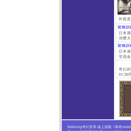
外面是
寵物訓
日本酒店
消费大
京上门
寵物訓
本萝莉
日本酒店
宅现金
大阪外
#日本
奇幻的
DC詢
Mabinogi奇幻世界 線上遊戲《瑪奇