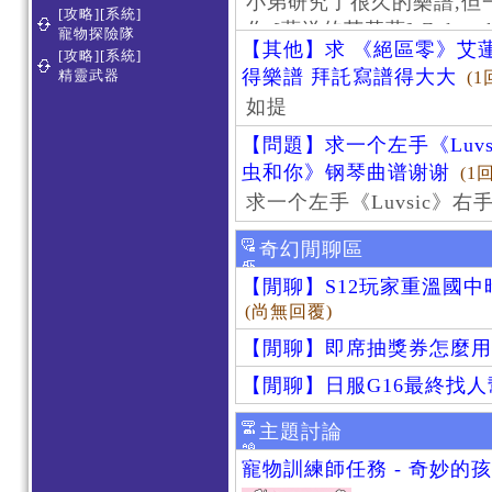
小弟研究了很久的樂譜,但
[攻略][系統]
作 [葬送的芙莉蓮]-Zoltraa
寵物探險隊
【其他】求 《絕區零》艾蓮
[攻略][系統]
得樂譜 拜託寫譜得大大
精靈武器
(1
如提
【問題】求一个左手《Luv
虫和你》钢琴曲谱谢谢
(1
求一个左手《Luvsic》
奇幻閒聊區
【閒聊】S12玩家重溫國
(尚無回覆)
【閒聊】即席抽獎券怎麼用
【閒聊】日服G16最終找
主題討論
寵物訓練師任務 - 奇妙的