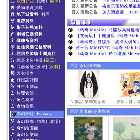
官方更新公告
《新瑪奇》0713(
寵物介紹
[比較]
[夥伴]
官方更新公告
格倫貝爾納改版最
怪物導覽搜尋
官方活動公告
加入調查團，BUF
地下城資料
[料理]
遺跡資料
影子任務資料
劇場任務資料
訓練所資料
使徒突襲任務資料
烈焰見習騎士團資料
武器改造模擬
[細工]
最新奇幻繪圖館
武器聚能
[效果]
[材料]
製衣樣本
打鐵設計圖
可生產物品
料理食譜
角色稱號
AI測試 茉莉安立繪
娜歐 / 潘 /
食物效果
最新寫真館經典擷圖
奇幻系列 - Fantasy
奇幻藝廊
[精華]
[廣場]
奇幻繪圖館
奇幻音樂廳