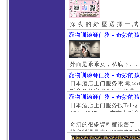
深 夜 的 紓 壓 選 擇 一 試
寵物訓練師任務 - 奇妙的
外面是乖乖女，私底下…
寵物訓練師任務 - 奇妙的
日本酒店上门服务電 報@rb111
阪商务住宅现金日元消费大阪
寵物訓練師任務 - 奇妙的
京风俗 #大阪风俗 #东京外
日本酒店上门服务找Telegr
上门服务新宿风俗 #梅田风
/@jptd847utpp 东
#日本萝莉 #大阪萝莉 #
京旅游 #大阪旅游 #东京风
奇幻的很多資料都很舊了
东京上门服务 #大阪上门服
找資料還是去巴哈或者DC
心斋桥风俗 #日本女孩 #大
了。