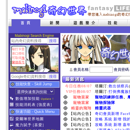
Mabinogi Search Engine
敲打卡普
港口燈柱
可取得
海
蘭德長弓
會員名稱:
會員密碼
技能快查 - Skill Jump
今日任務08/07
塔爾汀:
救出偵察兵
VIP任務08/07
塔爾汀:
打倒弗魔族指
寵物當家
寵物訓練師任務
、
數值增加技能
Update !
寵物當家
寵物探險隊
技能消耗表
[強度表]
精靈的飛翔
精靈武器
快速功能 - Quick Menu
【站內公告】
奇幻會員新增 Face
愛爾琳世界地圖
【站內公告】
攻略 系統 新增 我
【站內公告】
攻略 系統 新增 嘉
魔力賦予
[喜愛]