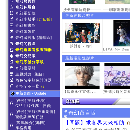
奇幻寫真館
奇幻伸展台
接天蓮葉無窮碧，映日荷花別樣紅。
啊啊啊啊啊
奇幻電影院
最新伸展台照片
奇幻小幫手
[走私販]
奇幻圖書館
奇幻氣象局
奇幻留言版
[精華區]
奇幻閒聊區
派對咖 - 雞排
奇幻遊戲看板查詢器
奇幻交易版
最新電影院影片
奇幻序號分享版
奇幻投票所
主題討論
[焦點]
角色名字顏色計算器
奇怪？不一樣
#5
【瑪奇永恆宣傳片】最初的感動
更新頁面 - Update
[任務][主線任務]
G25主線任務 - 日蝕
[任務][主線/故事劇情]
奇幻留言版
寵物訓練師任務
【問題】求各界大老相助
[遊戲簡介][地圖]
摩格梅爾