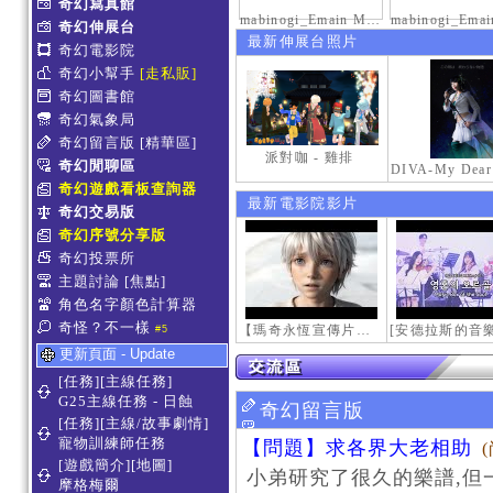
奇幻寫真館
mabinogi_Emain Macha_0900-1200_1
奇幻伸展台
最新伸展台照片
奇幻電影院
奇幻小幫手
[走私販]
奇幻圖書館
奇幻氣象局
奇幻留言版
[精華區]
派對咖 - 雞排
奇幻閒聊區
奇幻遊戲看板查詢器
最新電影院影片
奇幻交易版
奇幻序號分享版
奇幻投票所
主題討論
[焦點]
角色名字顏色計算器
奇怪？不一樣
【瑪奇永恆宣傳片】最初的感動
#5
更新頁面 - Update
[任務][主線任務]
G25主線任務 - 日蝕
奇幻留言版
[任務][主線/故事劇情]
寵物訓練師任務
【問題】求各界大老相助
[遊戲簡介][地圖]
小弟研究了很久的樂譜,但
摩格梅爾