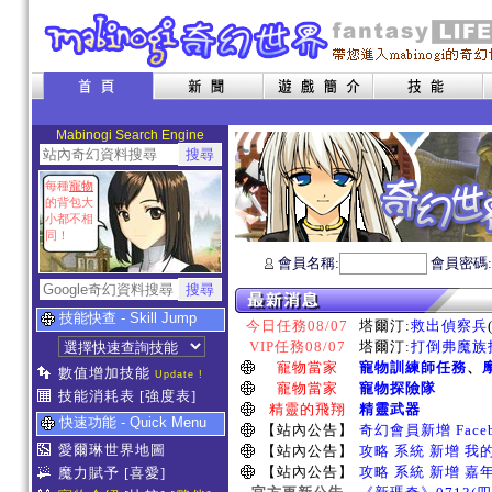
Mabinogi Search Engine
每種
寵物
的背包大
小都不相
同！
會員名稱:
會員密碼
技能快查 - Skill Jump
今日任務08/07
塔爾汀:
救出偵察兵
VIP任務08/07
塔爾汀:
打倒弗魔族指
寵物當家
寵物訓練師任務
、
數值增加技能
Update !
寵物當家
寵物探險隊
技能消耗表
[強度表]
精靈的飛翔
精靈武器
快速功能 - Quick Menu
【站內公告】
奇幻會員新增 Face
愛爾琳世界地圖
【站內公告】
攻略 系統 新增 我
【站內公告】
攻略 系統 新增 嘉
魔力賦予
[喜愛]