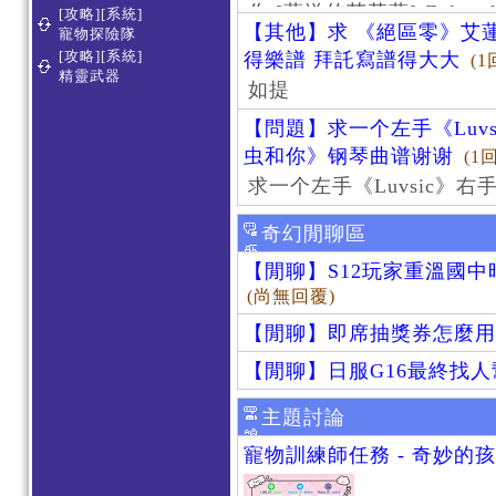
作 [葬送的芙莉蓮]-Zoltraa
[攻略][系統]
【其他】求 《絕區零》艾蓮
寵物探險隊
[攻略][系統]
得樂譜 拜託寫譜得大大
(1
精靈武器
如提
【問題】求一个左手《Luv
虫和你》钢琴曲谱谢谢
(1
求一个左手《Luvsic》
奇幻閒聊區
【閒聊】S12玩家重溫國
(尚無回覆)
【閒聊】即席抽獎券怎麼用
【閒聊】日服G16最終找
主題討論
寵物訓練師任務 - 奇妙的