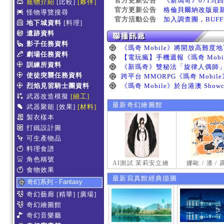
官方更新公告
《新瑪奇》0713(
寵物介紹
[比較]
[夥伴]
官方更新公告
格倫貝爾納改版最
怪物導覽搜尋
官方活動公告
加入調查團，BUF
地下城資料
[料理]
遺跡資料
影子任務資料
劇場任務資料
訓練所資料
使徒突襲任務資料
烈焰見習騎士團資料
武器改造模擬
[細工]
最新奇幻繪圖館
武器聚能
[效果]
[材料]
製衣樣本
打鐵設計圖
可生產物品
料理食譜
角色稱號
AI測試 茉莉安立繪
娜歐 / 潘 /
食物效果
最新寫真館經典擷圖
奇幻系列 - Fantasy
奇幻藝廊
[精華]
[廣場]
奇幻繪圖館
奇幻音樂廳