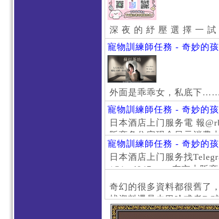
深 夜 的 紓 壓 選 擇 一 試
寵物訓練師任務 - 奇妙的
外面是乖乖女，私底下…
寵物訓練師任務 - 奇妙的
日本酒店上门服务電 報@rb111
阪商务住宅现金日元消费大阪
寵物訓練師任務 - 奇妙的
京风俗 #大阪风俗 #东京外
日本酒店上门服务找Telegr
上门服务新宿风俗 #梅田风
/@jptd847utpp 东
#日本萝莉 #大阪萝莉 #
京旅游 #大阪旅游 #东京风
奇幻的很多資料都很舊了
东京上门服务 #大阪上门服
找資料還是去巴哈或者DC
心斋桥风俗 #日本女孩 #大
了。
学生妹