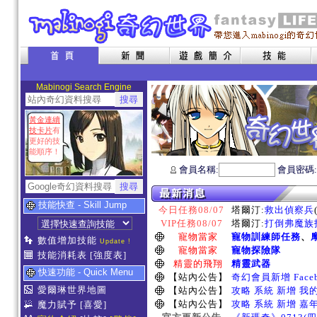
Mabinogi Search Engine
黃金連續
技卡片
有
更好的技
能順序！
會員名稱:
會員密碼
技能快查 - Skill Jump
今日任務08/07
塔爾汀:
救出偵察兵
VIP任務08/07
塔爾汀:
打倒弗魔族指
寵物當家
寵物訓練師任務
、
數值增加技能
Update !
寵物當家
寵物探險隊
技能消耗表
[強度表]
精靈的飛翔
精靈武器
快速功能 - Quick Menu
【站內公告】
奇幻會員新增 Face
愛爾琳世界地圖
【站內公告】
攻略 系統 新增 我
【站內公告】
攻略 系統 新增 嘉
魔力賦予
[喜愛]