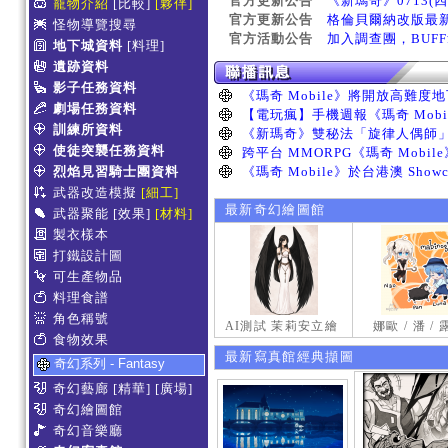
官方更新公告
《新瑪奇》0713(
寵物介紹
[比較]
[夥伴]
官方更新公告
格倫貝爾納改版最
怪物導覽搜尋
官方活動公告
加入調查團，BUF
地下城資料
[料理]
遺跡資料
影子任務資料
劇場任務資料
訓練所資料
使徒突襲任務資料
烈焰見習騎士團資料
武器改造模擬
[細工]
最新奇幻繪圖館
武器聚能
[效果]
[材料]
製衣樣本
打鐵設計圖
可生產物品
料理食譜
角色稱號
AI測試 茉莉安立繪
娜歐 / 潘 /
食物效果
最新寫真館經典擷圖
奇幻系列 - Fantasy
奇幻藝廊
[精華]
[廣場]
奇幻繪圖館
奇幻音樂廳