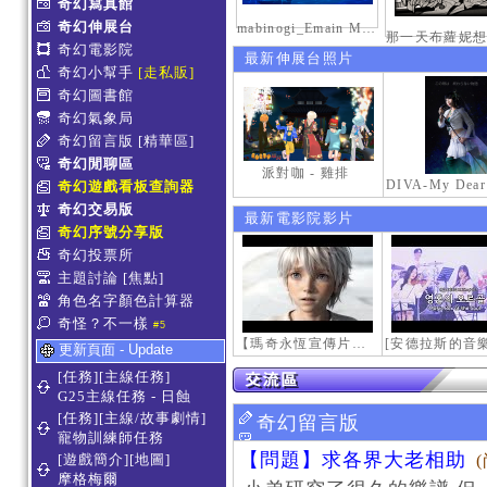
奇幻寫真館
奇幻伸展台
mabinogi_Emain Macha_2000-0600_1
奇幻電影院
最新伸展台照片
奇幻小幫手
[走私販]
奇幻圖書館
奇幻氣象局
奇幻留言版
[精華區]
奇幻閒聊區
派對咖 - 雞排
奇幻遊戲看板查詢器
奇幻交易版
最新電影院影片
奇幻序號分享版
奇幻投票所
主題討論
[焦點]
角色名字顏色計算器
奇怪？不一樣
#5
【瑪奇永恆宣傳片】最初的感動
更新頁面 - Update
[任務][主線任務]
G25主線任務 - 日蝕
[任務][主線/故事劇情]
奇幻留言版
寵物訓練師任務
【問題】求各界大老相助
[遊戲簡介][地圖]
摩格梅爾