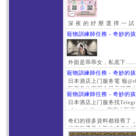
深 夜 的 紓 壓 選 擇 一 試
寵物訓練師任務 - 奇妙的
外面是乖乖女，私底下…
寵物訓練師任務 - 奇妙的
日本酒店上门服务電 報@rb111
阪商务住宅现金日元消费大阪
寵物訓練師任務 - 奇妙的
京风俗 #大阪风俗 #东京外
日本酒店上门服务找Telegr
上门服务新宿风俗 #梅田风
/@jptd847utpp 东
#日本萝莉 #大阪萝莉 #
京旅游 #大阪旅游 #东京风
奇幻的很多資料都很舊了
东京上门服务 #大阪上门服
找資料還是去巴哈或者DC
心斋桥风俗 #日本女孩 #大
了。