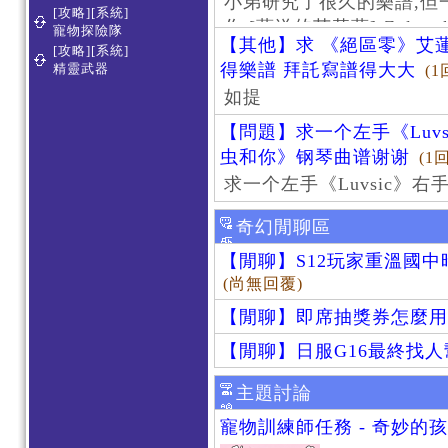
小弟研究了很久的樂譜,但
[攻略][系統]
作 [葬送的芙莉蓮]-Zoltraa
寵物探險隊
【其他】求 《絕區零》艾蓮
[攻略][系統]
得樂譜 拜託寫譜得大大
精靈武器
(1
如提
【問題】求一个左手《Luv
虫和你》钢琴曲谱谢谢
(1
求一个左手《Luvsic》
奇幻閒聊區
【閒聊】S12玩家重溫國
(尚無回覆)
【閒聊】即席抽獎券怎麼用
【閒聊】日服G16最終找
主題討論
寵物訓練師任務 - 奇妙的