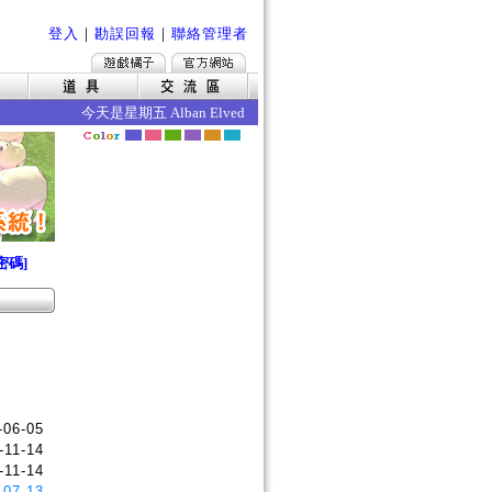
登入
｜
勘誤回報
｜
聯絡管理者
今天是星期五 Alban Elved 愛爾琳秋收 今日的效果如下 ‧死
密碼]
-06-05
-11-14
-11-14
-07-13