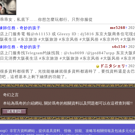
乖乖女，私底下……你想怎麼玩都行。只對你服從
me5268
練師任務 - 奇妙的孩子
202
?
上门服务電 報@rb11153 或 Gleezy ID：dj5816 东京大阪商务住宅
阪夜生活 #东京旅游 #大阪旅游 #东京风俗 #大阪风俗 #东京外约 #大阪外
服务 #大阪上门服务新宿风俗 #梅田风俗 #歌舞伎町 #日本女孩 #大阪女孩
s4s154
練師任務 - 奇妙的孩子
202
?
 #大阪萝莉 #日本学生妹
上门服务找Telegram约妹找我：@chu8699 /@jptd847utpp 东京大
日元消费大阪夜生活 #东京旅游 #大阪旅游 #东京风俗 #大阪风俗 #东京外
约 #东京上门服务 #大阪上门服务新宿风俗 #梅田风俗 #歌舞伎町 #心斋
ドニタシェリ
202
?
女孩 #大阪女孩 #日本萝莉 #大阪萝莉 #日本学生妹
很多資料都很舊了，光技能修練就很多資料都過時了，要找資料還是去巴
問吧，這裡基本上剩下緬懷的功能了。
奇幻之言
本站為瑪奇的介紹網站, 關於瑪奇的相關資料以及問題都可以在這裡查到喔!!
mabinogi》非官方資料網站，提供道具資料、怪物、技能、攻略等相關情報及包涵多元