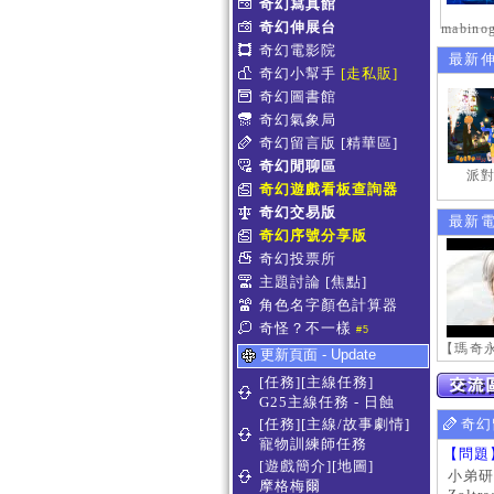
奇幻寫真館
奇幻伸展台
奇幻電影院
最新
奇幻小幫手
[走私販]
奇幻圖書館
奇幻氣象局
奇幻留言版
[精華區]
奇幻閒聊區
派對
奇幻遊戲看板查詢器
奇幻交易版
最新
奇幻序號分享版
奇幻投票所
主題討論
[焦點]
角色名字顏色計算器
奇怪？不一樣
#5
更新頁面 - Update
[任務][主線任務]
G25主線任務 - 日蝕
[任務][主線/故事劇情]
奇幻
寵物訓練師任務
【問題
[遊戲簡介][地圖]
小弟研
摩格梅爾