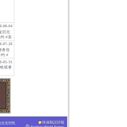
6-08-04
现金日元
约 #东
 #日
6-07-26
阪商务住
约 #
桥风俗
6-05-31
哈或者
快速勘誤回報
化的交流空間。