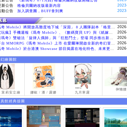
更新公告
《新瑪奇》0713(四) 格倫貝爾納改版開機公告
2023
更新公告
格倫貝爾納改版最新內容
2023
活動公告
加入調查團，BUFF拿到爽
2026
《瑪奇 Mobile》將開放高難度地下城「深淵」 8 人團隊副本「格里斯貝恩」將於 8 月 5 日登場
2026
【電玩瘋】手機週報《瑪奇 Mobile》、《數碼寶貝 UP》與《紙嫁衣 9 羅浮夢》等遊戲
2026
《新瑪奇》雙秘法「旋律人偶師」與「狂怒鬥士」登場 同步推出新系統「神秘工坊」
2026
跨平台 MMORPG《瑪奇 Mobile》上市 在愛爾琳開啟全新的奇幻冒險生活
2026
《瑪奇 Mobile》於台港澳 Showcase 節目揭露在地化特色、未來更新計畫等內容 首次公開台灣動畫
奇幻繪圖館
伸懶腰
試 茉莉安立繪
娜歐 / 潘 / 露娜
九月寒露
寫真館經典擷圖