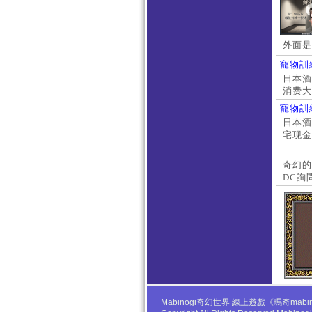
外面是
寵物訓
日本酒店
消费大
京上门
寵物訓
本萝莉
日本酒店
宅现金
大阪外
#日本
奇幻的
DC詢
Mabinogi奇幻世界 線上遊戲《瑪奇