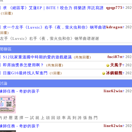
ak
qpqp775
】求 《絕區零》艾蓮EP｜BITE！咬合力 得樂譜 拜託寫譜
202
?
(1回覆)
kdragon
】求一个左手《Luvsic》右手《夜，萤火虫和你》钢琴曲谱
202
?
1回覆)
左手《Luvsic》右手《夜，萤火虫和你》钢琴曲谱谢谢
閒聊區
fnci87tt
】S12玩家重溫國中時期的愛的遊戲建議
202
(尚無回覆)
?
】即席抽獎券怎麼用啊？
天風子
202
(尚無回覆)
?
】日服G16最終找人幫進門
冰鎮貓熊
202
(1回覆)
?
討論
line62win
練師任務 - 奇妙的孩子
202
?
的 紓 壓 選 擇 一 試 就 上 頭 回 頭 率 高 到 誇 張 熱 門
line62win
練師任務 - 奇妙的孩子
202
?