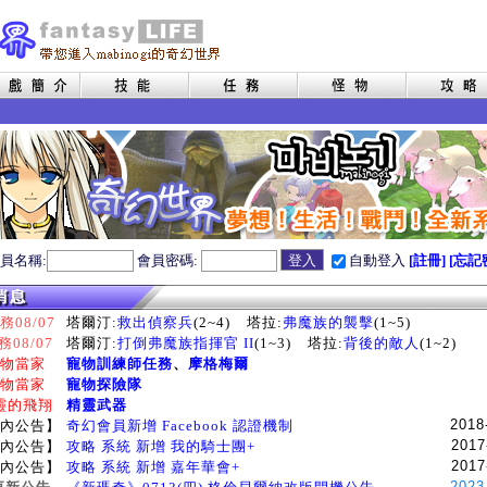
員名稱:
會員密碼:
自動登入
[註冊]
[忘記
08/07
塔爾汀:
救出偵察兵
(2~4)
塔拉:
弗魔族的襲擊
(1~5)
務08/07
塔爾汀:
打倒弗魔族指揮官 II
(1~3)
塔拉:
背後的敵人
(1~2)
物當家
寵物訓練師任務
、
摩格梅爾
物當家
寵物探險隊
靈的飛翔
精靈武器
2018
內公告】
奇幻會員新增 Facebook 認證機制
2017
內公告】
攻略 系統 新增 我的騎士團+
2017
內公告】
攻略 系統 新增 嘉年華會+
2023