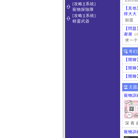
Zoltra
[攻略][系統]
【其他
寵物探險隊
得大大
[攻略][系統]
如提
精靈武器
【問題
谢谢
(
求一个
奇幻
【閒聊
【閒聊
【閒聊
主題
寵物訓
深 夜 
寵物訓