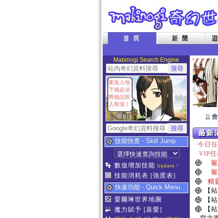
Mabinogi Search Engine
要進入地
下城必須
將物品投
入祭壇！
會
技能快查 - Skill Jump
今日任務
VIP任
寵
數值增加技能
Update !
寵
技能消耗表
[強度表]
精
快速功能 - Quick Menu
【站
愛爾琳世界地圖
【站
【站
魔力賦予
[喜愛]