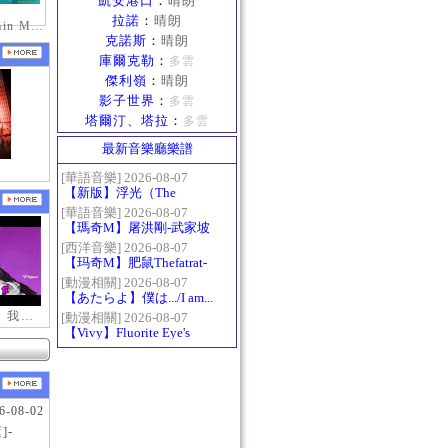
凱安港口
：
晴朗
拉諾
：
晴朗
mabinogi_Emain Macha_0900-1200_1
克諾斯
：
晴朗
庫爾克勒
：
多雲
傑利嶺
：
晴朗
影子世界
：
多雲
塔爾汀、塔拉
：
多雲
最新音樂廳樂譜
[華語音樂] 2026-08-07
【新版】浮光（The
History）：六和弦
[華語音樂] 2026-08-07
【瑪奇M】屠洪剛-武家坡
2021
[西洋音樂] 2026-08-07
【玛奇M】肥鼠Thefatrat-
Monody
[動漫相關] 2026-08-07
【あたらよ】僕は.../I am...
（我內心的糟糕念頭/僕の
【新瑪奇迷因】我更喜歡你
[動漫相關] 2026-08-07
【Vivy】Fluorite Eye's
心のヤバイやつ第二季
Song
OP）
6-08-02
]-