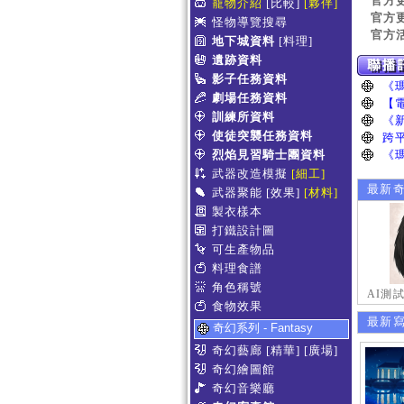
官方
寵物介紹
[比較]
[夥伴]
官方
怪物導覽搜尋
官方
地下城資料
[料理]
遺跡資料
影子任務資料
劇場任務資料
訓練所資料
使徒突襲任務資料
烈焰見習騎士團資料
武器改造模擬
[細工]
最新
武器聚能
[效果]
[材料]
製衣樣本
打鐵設計圖
可生產物品
料理食譜
角色稱號
AI測
食物效果
最新
奇幻系列 - Fantasy
奇幻藝廊
[精華]
[廣場]
奇幻繪圖館
奇幻音樂廳