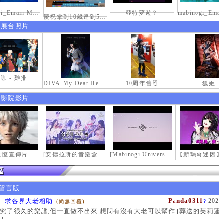
mabinogi_Emain Macha_2000-0600_1
亞特夢遊？
慶祝拿到10歲達到50級稱號紀念照
伸展台照片
咖 - 雞排
DIVA-My Dear Heroine-
10周年舊照
狐姬
電影院影片
【瑪奇永恆宣傳片】最初的感動
[安德拉斯的音樂盒｜靈魂的音樂盒] Mabinogi OST - Music Box of the Soul | Crossover COVER
[Mabinogi Universe] 謝謝你來到這個世界...
留言版
Panda0311
】求各界大老相助
202
(尚無回覆)
?
究了很久的樂譜,但一直做不出來 想問有沒有大老可以幫作 [葬送的芙莉蓮