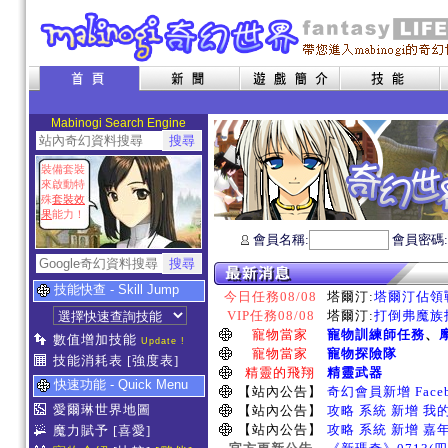
Mabinogi Search Engine
裝備套裝
來啟動特
殊
套裝效
果
能力！
會員名稱:
會員密碼
技能快查 - Skill Jump
今日任務08/08
塔爾汀:
塔爾汀佔領戰
VIP任務08/08
塔爾汀:
打倒弗魔族指
寵物當家
寵物訓練師任務
、
數值增加技能
Update !
寵物當家
寵物探險隊
技能消耗表
[強度表]
精靈的飛翔
精靈武器
快速功能 - Quick Menu
【站內公告】
奇幻會員新增 Face
愛爾琳世界地圖
【站內公告】
攻略 系統 新增 我
【站內公告】
攻略 系統 新增 嘉
魔力賦予
[喜愛]