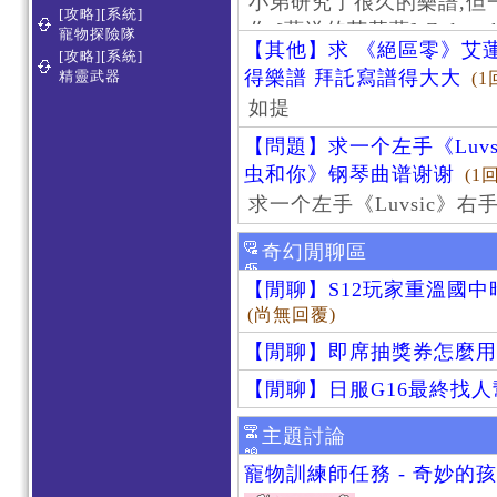
小弟研究了很久的樂譜,但
[攻略][系統]
作 [葬送的芙莉蓮]-Zoltraa
寵物探險隊
【其他】求 《絕區零》艾蓮
[攻略][系統]
得樂譜 拜託寫譜得大大
精靈武器
(1
如提
【問題】求一个左手《Luv
虫和你》钢琴曲谱谢谢
(1
求一个左手《Luvsic》
奇幻閒聊區
【閒聊】S12玩家重溫國
(尚無回覆)
【閒聊】即席抽獎券怎麼用
【閒聊】日服G16最終找
主題討論
寵物訓練師任務 - 奇妙的