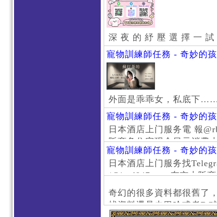
深 夜 的 紓 壓 選 擇 一 試
寵物訓練師任務 - 奇妙的
外面是乖乖女，私底下…
寵物訓練師任務 - 奇妙的
日本酒店上门服务電 報@rb111
阪商务住宅现金日元消费大阪
寵物訓練師任務 - 奇妙的
京风俗 #大阪风俗 #东京外
日本酒店上门服务找Telegr
上门服务新宿风俗 #梅田风
/@jptd847utpp 东
#日本萝莉 #大阪萝莉 #
京旅游 #大阪旅游 #东京风
奇幻的很多資料都很舊了
东京上门服务 #大阪上门服
找資料還是去巴哈或者DC
心斋桥风俗 #日本女孩 #大
了。