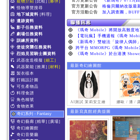
官方更新公告
《新瑪奇》0713(
寵物介紹
[比較]
[夥伴]
官方更新公告
格倫貝爾納改版最
怪物導覽搜尋
官方活動公告
加入調查團，BUF
地下城資料
[料理]
遺跡資料
影子任務資料
劇場任務資料
訓練所資料
使徒突襲任務資料
烈焰見習騎士團資料
武器改造模擬
[細工]
最新奇幻繪圖館
武器聚能
[效果]
[材料]
製衣樣本
打鐵設計圖
可生產物品
料理食譜
角色稱號
AI測試 茉莉安立繪
娜歐 / 潘 /
食物效果
最新寫真館經典擷圖
奇幻系列 - Fantasy
奇幻藝廊
[精華]
[廣場]
奇幻繪圖館
奇幻音樂廳