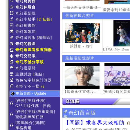
奇幻寫真館
奇幻伸展台
晴天向日葵花田-3
奇幻電影院
最新伸展台照片
奇幻小幫手
[走私販]
奇幻圖書館
奇幻氣象局
奇幻留言版
[精華區]
奇幻閒聊區
派對咖 - 雞排
奇幻遊戲看板查詢器
奇幻交易版
最新電影院影片
奇幻序號分享版
奇幻投票所
主題討論
[焦點]
角色名字顏色計算器
奇怪？不一樣
#5
【瑪奇永恆宣傳片】最初的感動
更新頁面 - Update
[任務][主線任務]
G25主線任務 - 日蝕
[任務][主線/故事劇情]
奇幻留言版
寵物訓練師任務
【問題】求各界大老相助
[遊戲簡介][地圖]
摩格梅爾