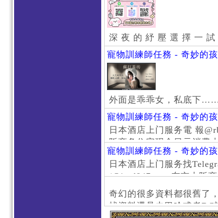
深 夜 的 紓 壓 選 擇 一 試
寵物訓練師任務 - 奇妙的
外面是乖乖女，私底下…
寵物訓練師任務 - 奇妙的
日本酒店上门服务電 報@rb111
阪商务住宅现金日元消费大阪
寵物訓練師任務 - 奇妙的
京风俗 #大阪风俗 #东京外
日本酒店上门服务找Telegr
上门服务新宿风俗 #梅田风
/@jptd847utpp 东
#日本萝莉 #大阪萝莉 #
京旅游 #大阪旅游 #东京风
奇幻的很多資料都很舊了
东京上门服务 #大阪上门服
找資料還是去巴哈或者DC
心斋桥风俗 #日本女孩 #大
了。