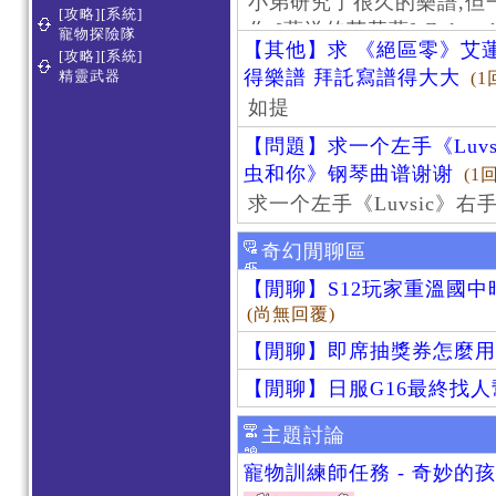
小弟研究了很久的樂譜,但
[攻略][系統]
作 [葬送的芙莉蓮]-Zoltraa
寵物探險隊
【其他】求 《絕區零》艾蓮
[攻略][系統]
得樂譜 拜託寫譜得大大
精靈武器
(1
如提
【問題】求一个左手《Luv
虫和你》钢琴曲谱谢谢
(1
求一个左手《Luvsic》
奇幻閒聊區
【閒聊】S12玩家重溫國
(尚無回覆)
【閒聊】即席抽獎券怎麼用
【閒聊】日服G16最終找
主題討論
寵物訓練師任務 - 奇妙的