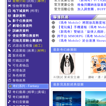
官方更新公告
《新瑪奇》0713(
寵物介紹
[比較]
[夥伴]
官方更新公告
格倫貝爾納改版最
怪物導覽搜尋
官方活動公告
加入調查團，BUF
地下城資料
[料理]
遺跡資料
影子任務資料
劇場任務資料
訓練所資料
使徒突襲任務資料
烈焰見習騎士團資料
武器改造模擬
[細工]
最新奇幻繪圖館
武器聚能
[效果]
[材料]
製衣樣本
打鐵設計圖
可生產物品
料理食譜
角色稱號
AI測試 茉莉安立繪
娜歐 / 潘 /
食物效果
最新寫真館經典擷圖
奇幻系列 - Fantasy
奇幻藝廊
[精華]
[廣場]
奇幻繪圖館
奇幻音樂廳