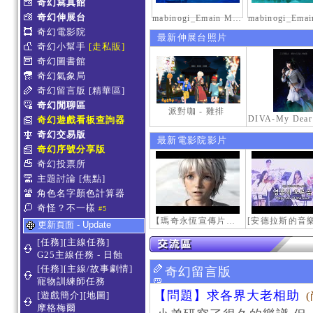
奇幻寫真館
奇幻伸展台
mabinogi_Emain Macha_2000-0600_1
奇幻電影院
最新伸展台照片
奇幻小幫手
[走私販]
奇幻圖書館
奇幻氣象局
奇幻留言版
[精華區]
奇幻閒聊區
派對咖 - 雞排
奇幻遊戲看板查詢器
奇幻交易版
最新電影院影片
奇幻序號分享版
奇幻投票所
主題討論
[焦點]
角色名字顏色計算器
奇怪？不一樣
#5
【瑪奇永恆宣傳片】最初的感動
更新頁面 - Update
[任務][主線任務]
G25主線任務 - 日蝕
[任務][主線/故事劇情]
奇幻留言版
寵物訓練師任務
【問題】求各界大老相助
[遊戲簡介][地圖]
摩格梅爾