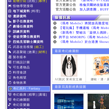
官方更新公告
《新瑪奇》0713(
寵物介紹
[比較]
[夥伴]
官方更新公告
格倫貝爾納改版最
怪物導覽搜尋
官方活動公告
加入調查團，BUF
地下城資料
[料理]
遺跡資料
影子任務資料
劇場任務資料
訓練所資料
使徒突襲任務資料
烈焰見習騎士團資料
武器改造模擬
[細工]
最新奇幻繪圖館
武器聚能
[效果]
[材料]
製衣樣本
打鐵設計圖
可生產物品
料理食譜
角色稱號
AI測試 茉莉安立繪
娜歐 / 潘 /
食物效果
最新寫真館經典擷圖
奇幻系列 - Fantasy
奇幻藝廊
[精華]
[廣場]
奇幻繪圖館
奇幻音樂廳