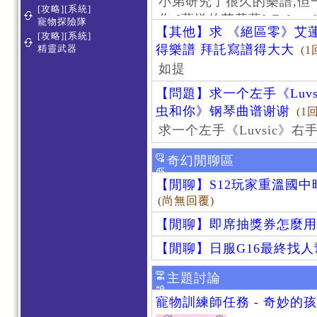
小弟研究了很久的樂譜,但
[攻略][系統]
作 [葬送的芙莉蓮]-Zoltraa
寵物探險隊
【其他】求 《絕區零》艾蓮
[攻略][系統]
得樂譜 拜託寫譜得大大
精靈武器
(1
如提
【問題】求一个左手《Luv
虫和你》钢琴曲谱谢谢
(1
求一个左手《Luvsic》
奇幻閒聊區
【閒聊】S12玩家重溫國
(尚無回覆)
【閒聊】即席抽獎券怎麼用
【閒聊】日服G16最終找
主題討論
寵物訓練師任務 - 奇妙的