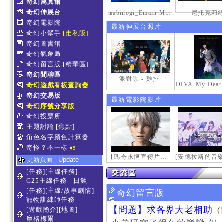
奇幻寫真館
奇幻伸展台
mabinogi_Emain Macha_2000-0600_1
尼托克莉
奇幻電影院
最新伸展台照片
奇幻小幫手
[走私販]
奇幻圖書館
奇幻氣象局
奇幻留言版
[精華區]
奇幻閒聊區
派對咖 - 雞排
奇幻遊戲看板查詢器
奇幻交易版
最新電影院影片
奇幻序號分享版
奇幻投票所
主題討論
[焦點]
角色名字顏色計算器
奇怪？不一樣
#5
【瑪奇永恆宣傳片】最初的感動
更新頁面 - Update
[任務][主線任務]
G25主線任務 - 日蝕
[任務][主線/故事劇情]
奇幻留言版
寵物訓練師任務
【問題】求各界大老相助
[遊戲簡介][地圖]
摩格梅爾