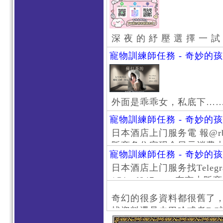
深 夜 的 紓 壓 選 擇 一 試
寵物訓練師任務 - 奇妙的
外面是乖乖女，私底下…
寵物訓練師任務 - 奇妙的
日本酒店上门服务電 報@rb111
阪商务住宅现金日元消费大阪
寵物訓練師任務 - 奇妙的
京风俗 #大阪风俗 #东京外
日本酒店上门服务找Telegr
上门服务新宿风俗 #梅田风
/@jptd847utpp 东
#日本萝莉 #大阪萝莉 #
京旅游 #大阪旅游 #东京风
奇幻的很多資料都很舊了
东京上门服务 #大阪上门服
找資料還是去巴哈或者DC
心斋桥风俗 #日本女孩 #大
了。