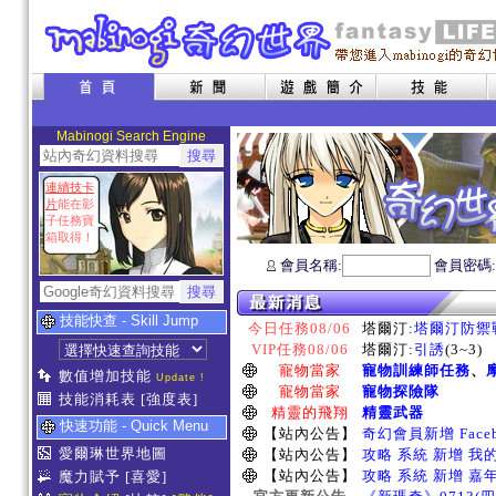
Mabinogi Search Engine
連續技卡
片
能在影
子任務寶
箱取得！
會員名稱:
會員密碼
技能快查 - Skill Jump
今日任務08/06
塔爾汀:
塔爾汀防禦
VIP任務08/06
塔爾汀:
引誘
(3~3)
寵物當家
寵物訓練師任務
、
數值增加技能
Update !
寵物當家
寵物探險隊
技能消耗表
[強度表]
精靈的飛翔
精靈武器
快速功能 - Quick Menu
【站內公告】
奇幻會員新增 Face
愛爾琳世界地圖
【站內公告】
攻略 系統 新增 我
【站內公告】
攻略 系統 新增 嘉
魔力賦予
[喜愛]