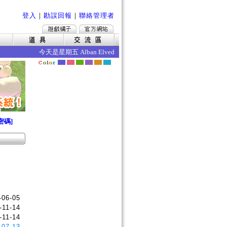
登入
｜
勘誤回報
｜
聯絡管理者
今天是星期五 Alban Elved 愛爾琳秋收 今日的效果如下 ‧死
密碼]
-06-05
-11-14
-11-14
-07-13