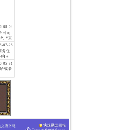
6-08-04
现金日元
约 #东
 #日
6-07-26
阪商务住
约 #
桥风俗
6-05-31
哈或者
快速勘誤回報
化的交流空間。