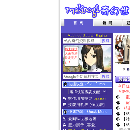
Mabinogi Search Engine
騎士競技
大會
在塔
拉定期舉
行！
會
技能快查 - Skill Jump
今日任務
VIP任
寵
數值增加技能
Update !
寵
技能消耗表
[強度表]
精
快速功能 - Quick Menu
【站
愛爾琳世界地圖
【站
【站
魔力賦予
[喜愛]