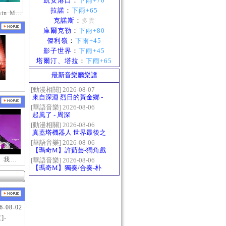
凱安港口
：
下雨+70
拉諾
：
下雨+65
mabinogi_Emain Macha_0900-1200_1
克諾斯
：
多雲
庫爾克勒
：
下雨+80
傑利嶺
：
下雨+45
影子世界
：
下雨+45
塔爾汀、塔拉
：
下雨+65
最新音樂廳樂譜
[動漫相關] 2026-08-07
來自深淵 烈日的黃金鄉 -
Gravity
[華語音樂] 2026-08-06
起風了 - 周深
[動漫相關] 2026-08-06
真蓋塔機器人 世界最後之
日OP2 HEATS
[華語音樂] 2026-08-06
【瑪奇M】許茹芸-獨角戲
【新瑪奇迷因】我更喜歡你
[華語音樂] 2026-08-06
【瑪奇M】獨奏/合奏-朴
樹-那些花兒
6-08-02
]-