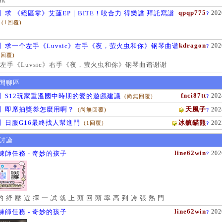
ak
qpqp775
】求 《絕區零》艾蓮EP｜BITE！咬合力 得樂譜 拜託寫譜
202
?
(1回覆)
kdragon
】求一个左手《Luvsic》右手《夜，萤火虫和你》钢琴曲谱
202
?
1回覆)
左手《Luvsic》右手《夜，萤火虫和你》钢琴曲谱谢谢
閒聊區
fnci87tt
】S12玩家重溫國中時期的愛的遊戲建議
202
(尚無回覆)
?
】即席抽獎券怎麼用啊？
天風子
202
(尚無回覆)
?
】日服G16最終找人幫進門
冰鎮貓熊
202
(1回覆)
?
討論
line62win
練師任務 - 奇妙的孩子
202
?
的 紓 壓 選 擇 一 試 就 上 頭 回 頭 率 高 到 誇 張 熱 門
line62win
練師任務 - 奇妙的孩子
202
?