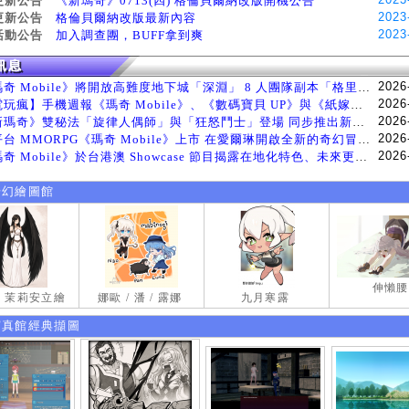
更新公告
《新瑪奇》0713(四) 格倫貝爾納改版開機公告
2023
更新公告
格倫貝爾納改版最新內容
2023
活動公告
加入調查團，BUFF拿到爽
2026
《瑪奇 Mobile》將開放高難度地下城「深淵」 8 人團隊副本「格里斯貝恩」將於 8 月 5 日登場
2026
【電玩瘋】手機週報《瑪奇 Mobile》、《數碼寶貝 UP》與《紙嫁衣 9 羅浮夢》等遊戲
2026
《新瑪奇》雙秘法「旋律人偶師」與「狂怒鬥士」登場 同步推出新系統「神秘工坊」
2026
跨平台 MMORPG《瑪奇 Mobile》上市 在愛爾琳開啟全新的奇幻冒險生活
2026
《瑪奇 Mobile》於台港澳 Showcase 節目揭露在地化特色、未來更新計畫等內容 首次公開台灣動畫
奇幻繪圖館
伸懶腰
試 茉莉安立繪
娜歐 / 潘 / 露娜
九月寒露
寫真館經典擷圖