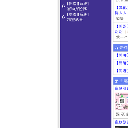
Zoltra
[攻略][系統]
【其他
寵物探險隊
得大大
[攻略][系統]
如提
精靈武器
【問題
谢谢
(
求一个
奇幻
【閒聊
【閒聊
【閒聊
主題
寵物訓
深 夜 
寵物訓