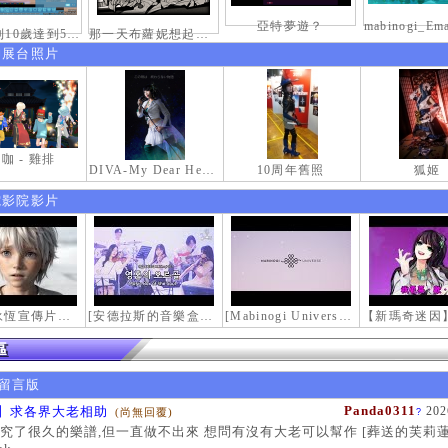
亞特夢遊？
慶祝拿到10歲達到50級稱號紀念照
那一天布蘿妮想起老佛的奶油手
伸展台照片
咖 - 雞排
DIVA-My Dear Heroine-
10周年舊照
狐姬
電影院影片
【瑪奇永恆宣傳片】最初的感動
[安德拉斯的音樂盒｜靈魂的音樂盒] Mabinogi OST - Music Box of the Soul | Crossover COVER
[Mabinogi Universe] 謝謝你來到這個世界...
留言版
Panda0311
】求各界大老相助
202
(尚無回覆)
?
究了很久的樂譜,但一直做不出來 想問有沒有大老可以幫作 [葬送的芙莉蓮