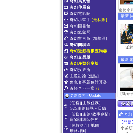
奇幻寫真館
奇幻伸展台
奇幻電影院
最新
奇幻小幫手
[走私販]
奇幻圖書館
奇幻氣象局
奇幻留言版
[精華區]
奇幻閒聊區
派對
奇幻遊戲看板查詢器
奇幻交易版
最新
奇幻序號分享版
奇幻投票所
主題討論
[焦點]
角色名字顏色計算器
奇怪？不一樣
#5
更新頁面 - Update
[任務][主線任務]
G25主線任務 - 日蝕
[任務][主線/故事劇情]
奇幻
寵物訓練師任務
【問題
[遊戲簡介][地圖]
小弟研
摩格梅爾