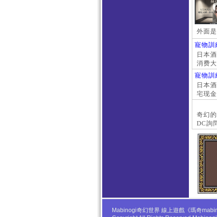
外面是
寵物訓
日本酒店
消费大
京上门
寵物訓
本萝莉
日本酒店
宅现金
大阪外
#日本
奇幻的
DC詢
Mabinogi奇幻世界 線上遊戲《瑪奇