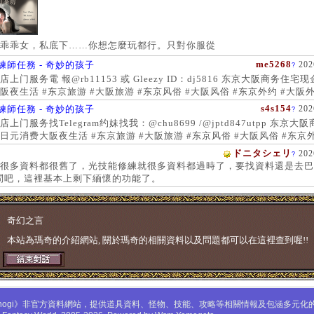
乖乖女，私底下……你想怎麼玩都行。只對你服從
me5268
練師任務 - 奇妙的孩子
202
?
上门服务電 報@rb11153 或 Gleezy ID：dj5816 东京大阪商务住宅
阪夜生活 #东京旅游 #大阪旅游 #东京风俗 #大阪风俗 #东京外约 #大阪外
服务 #大阪上门服务新宿风俗 #梅田风俗 #歌舞伎町 #日本女孩 #大阪女孩
s4s154
練師任務 - 奇妙的孩子
202
?
 #大阪萝莉 #日本学生妹
上门服务找Telegram约妹找我：@chu8699 /@jptd847utpp 东京大
日元消费大阪夜生活 #东京旅游 #大阪旅游 #东京风俗 #大阪风俗 #东京外
约 #东京上门服务 #大阪上门服务新宿风俗 #梅田风俗 #歌舞伎町 #心斋
ドニタシェリ
202
?
女孩 #大阪女孩 #日本萝莉 #大阪萝莉 #日本学生妹
很多資料都很舊了，光技能修練就很多資料都過時了，要找資料還是去巴
問吧，這裡基本上剩下緬懷的功能了。
奇幻之言
本站為瑪奇的介紹網站, 關於瑪奇的相關資料以及問題都可以在這裡查到喔!!
mabinogi》非官方資料網站，提供道具資料、怪物、技能、攻略等相關情報及包涵多元