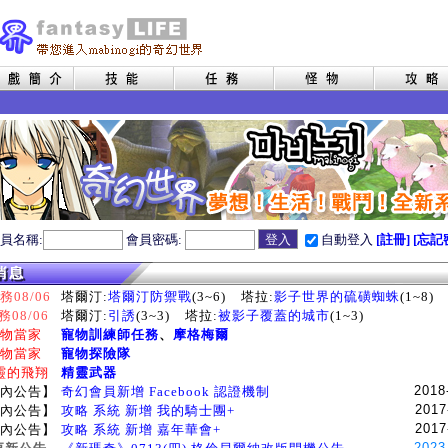
員名稱:
會員密碼:
自動登入
[註冊]
[忘記
08/06
塔爾汀:
塔爾汀防禦戰
(3~6)
塔拉:
影子世界的硫磺蜘蛛
(1~8)
務08/06
塔爾汀:
引誘
(3~3)
塔拉:
被影子覆蓋的城市
(1~3)
物當家
寵物訓練師任務
、
摩格梅爾
物當家
寵物探險隊
靈的飛翔
精靈武器
2018
內公告】
奇幻會員新增 Facebook 認證機制
2017
內公告】
攻略 系統 新增 我的騎士團+
2017
內公告】
攻略 系統 新增 嘉年華會+
2023