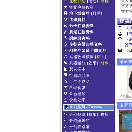
官方
寵物介紹
[比較]
[夥伴]
官方
怪物導覽搜尋
官方
地下城資料
[料理]
遺跡資料
影子任務資料
劇場任務資料
訓練所資料
使徒突襲任務資料
烈焰見習騎士團資料
武器改造模擬
[細工]
最新
武器聚能
[效果]
[材料]
製衣樣本
打鐵設計圖
可生產物品
料理食譜
角色稱號
AI測
食物效果
最新
奇幻系列 - Fantasy
奇幻藝廊
[精華]
[廣場]
奇幻繪圖館
奇幻音樂廳