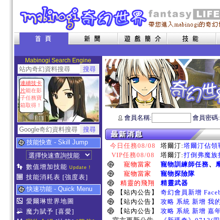
Mabinogi Search Engine
連續技卡
片
能在影
子任務寶
箱取得！
會員名稱:
會員密碼
技能快查 - Skill Jump
今日任務08/08
塔爾汀:
塔爾汀佔領戰
VIP任務08/08
塔爾汀:
打倒弗魔族指
寵物當家
寵物訓練師任務
、
數值增加技能
Update !
寵物當家
寵物探險隊
技能消耗表
[強度表]
精靈的飛翔
精靈武器
快速功能 - Quick Menu
【站內公告】
奇幻會員新增 Face
愛爾琳世界地圖
【站內公告】
攻略 系統 新增 我
【站內公告】
攻略 系統 新增 嘉
魔力賦予
[喜愛]