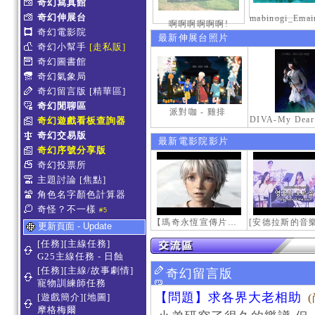
奇幻寫真館
奇幻伸展台
啊啊啊啊啊啊!
奇幻電影院
最新伸展台照片
奇幻小幫手
[走私販]
奇幻圖書館
奇幻氣象局
奇幻留言版
[精華區]
奇幻閒聊區
派對咖 - 雞排
奇幻遊戲看板查詢器
奇幻交易版
最新電影院影片
奇幻序號分享版
奇幻投票所
主題討論
[焦點]
角色名字顏色計算器
奇怪？不一樣
#5
【瑪奇永恆宣傳片】最初的感動
更新頁面 - Update
[任務][主線任務]
G25主線任務 - 日蝕
[任務][主線/故事劇情]
奇幻留言版
寵物訓練師任務
【問題】求各界大老相助
[遊戲簡介][地圖]
摩格梅爾