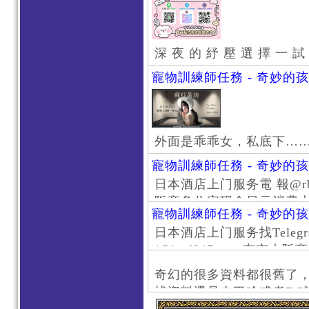
深 夜 的 紓 壓 選 擇 一 試
寵物訓練師任務 - 奇妙的
外面是乖乖女，私底下…
寵物訓練師任務 - 奇妙的
日本酒店上门服务電 報@rb111
阪商务住宅现金日元消费大阪
寵物訓練師任務 - 奇妙的
京风俗 #大阪风俗 #东京外
日本酒店上门服务找Telegr
上门服务新宿风俗 #梅田风
/@jptd847utpp 东
#日本萝莉 #大阪萝莉 #
京旅游 #大阪旅游 #东京风
奇幻的很多資料都很舊了
东京上门服务 #大阪上门服
找資料還是去巴哈或者DC
心斋桥风俗 #日本女孩 #大
了。