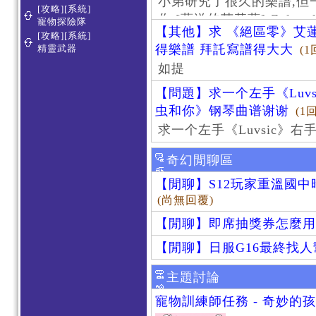
小弟研究了很久的樂譜,但
[攻略][系統]
作 [葬送的芙莉蓮]-Zoltraa
寵物探險隊
【其他】求 《絕區零》艾蓮
[攻略][系統]
得樂譜 拜託寫譜得大大
精靈武器
(1
如提
【問題】求一个左手《Luv
虫和你》钢琴曲谱谢谢
(1
求一个左手《Luvsic》
奇幻閒聊區
【閒聊】S12玩家重溫國
(尚無回覆)
【閒聊】即席抽獎券怎麼用
【閒聊】日服G16最終找
主題討論
寵物訓練師任務 - 奇妙的