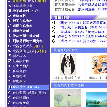
官方更新公告
《新瑪奇》0713(
寵物介紹
[比較]
[夥伴]
官方更新公告
格倫貝爾納改版最
怪物導覽搜尋
官方活動公告
加入調查團，BUF
地下城資料
[料理]
遺跡資料
影子任務資料
劇場任務資料
訓練所資料
使徒突襲任務資料
烈焰見習騎士團資料
武器改造模擬
[細工]
最新奇幻繪圖館
武器聚能
[效果]
[材料]
製衣樣本
打鐵設計圖
可生產物品
料理食譜
角色稱號
AI測試 茉莉安立繪
娜歐 / 潘 /
食物效果
最新寫真館經典擷圖
奇幻系列 - Fantasy
奇幻藝廊
[精華]
[廣場]
奇幻繪圖館
奇幻音樂廳