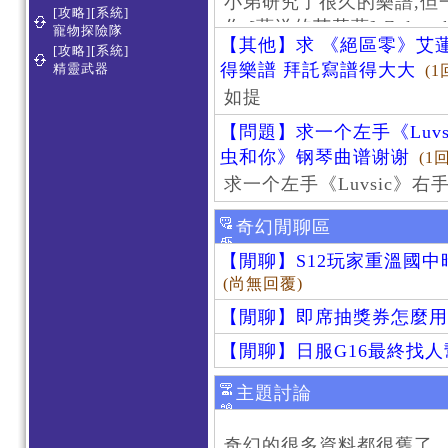
小弟研究了很久的樂譜,但
[攻略][系統]
作 [葬送的芙莉蓮]-Zoltraa
寵物探險隊
【其他】求 《絕區零》艾蓮
[攻略][系統]
得樂譜 拜託寫譜得大大
精靈武器
(1
如提
【問題】求一个左手《Luv
虫和你》钢琴曲谱谢谢
(1
求一个左手《Luvsic》
奇幻閒聊區
【閒聊】S12玩家重溫國
(尚無回覆)
【閒聊】即席抽獎券怎麼用
【閒聊】日服G16最終找
主題討論
奇幻的很多資料都很舊了