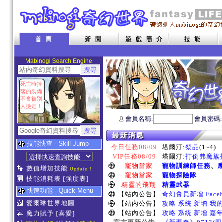
Mabinogi Search Engine
死亡時掉
落的裝備
不會被別
人撿走！
會員名稱:
會員密碼
技能快查 - Skill Jump
今日任務08/09
塔爾汀:
祭品
(1~4)
VIP任務08/09
塔爾汀:
打倒弗魔族指
寵物當家
寵物訓練師任務
、
數值增加技能
Update !
寵物當家
寵物探險隊
技能消耗表
[強度表]
精靈的飛翔
精靈武器
快速功能 - Quick Menu
【站內公告】
奇幻會員新增 Face
愛爾琳世界地圖
【站內公告】
攻略 系統 新增 我
【站內公告】
攻略 系統 新增 嘉
魔力賦予
[喜愛]