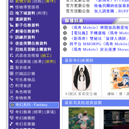
官方更新公告
《新瑪奇》0713(
寵物介紹
[比較]
[夥伴]
官方更新公告
格倫貝爾納改版最
怪物導覽搜尋
官方活動公告
加入調查團，BUF
地下城資料
[料理]
遺跡資料
影子任務資料
劇場任務資料
訓練所資料
使徒突襲任務資料
烈焰見習騎士團資料
武器改造模擬
[細工]
最新奇幻繪圖館
武器聚能
[效果]
[材料]
製衣樣本
打鐵設計圖
可生產物品
料理食譜
角色稱號
AI測試 茉莉安立繪
娜歐 / 潘 /
食物效果
最新寫真館經典擷圖
奇幻系列 - Fantasy
奇幻藝廊
[精華]
[廣場]
奇幻繪圖館
奇幻音樂廳