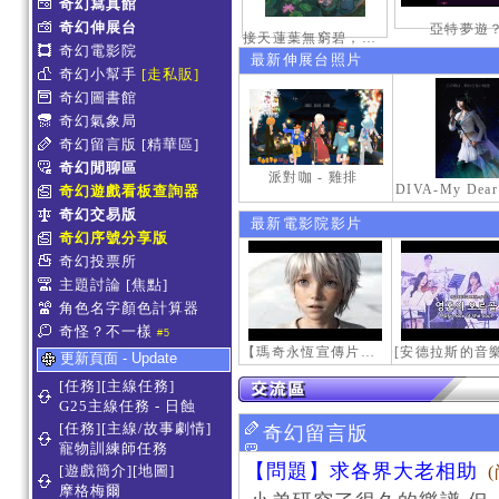
奇幻寫真館
奇幻伸展台
亞特夢遊
接天蓮葉無窮碧，映日荷花別樣紅。
奇幻電影院
最新伸展台照片
奇幻小幫手
[走私販]
奇幻圖書館
奇幻氣象局
奇幻留言版
[精華區]
奇幻閒聊區
派對咖 - 雞排
奇幻遊戲看板查詢器
奇幻交易版
最新電影院影片
奇幻序號分享版
奇幻投票所
主題討論
[焦點]
角色名字顏色計算器
奇怪？不一樣
#5
【瑪奇永恆宣傳片】最初的感動
更新頁面 - Update
[任務][主線任務]
G25主線任務 - 日蝕
[任務][主線/故事劇情]
奇幻留言版
寵物訓練師任務
【問題】求各界大老相助
[遊戲簡介][地圖]
摩格梅爾