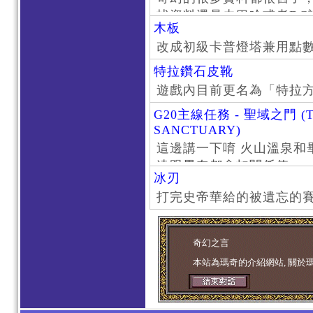
找資料還是去巴哈或者DC
木板
了。
改成初級卡普燈塔兼用點
特拉鑽石皮靴
遊戲內目前更名為「特拉
G20主線任務 - 聖域之門 (T
SANCTUARY)
這邊講一下唷 火山溫泉和
遠跟畢奈都會扣關係值
冰刃
打完史帝華給的被遺忘的賽
奇幻之言
本站為瑪奇的介紹網站, 關於