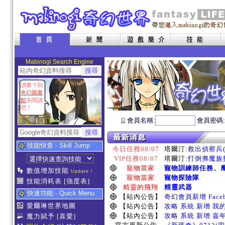
Mabinogi Search Engine
讀書？到
奇幻圖書
館
去閱讀
吧！
會員名稱:
會員密碼
技能快查 - Skill Jump
今日任務08/07
塔爾汀:
救出偵察兵
VIP任務08/07
塔爾汀:
打倒弗魔族指
寵物當家
寵物訓練師任務
、
數值增加技能
Update !
寵物當家
寵物探險隊
技能消耗表
[強度表]
精靈的飛翔
精靈武器
快速功能 - Quick Menu
【站內公告】
奇幻會員新增 Face
愛爾琳世界地圖
【站內公告】
攻略 系統 新增 我
【站內公告】
攻略 系統 新增 嘉
魔力賦予
[喜愛]