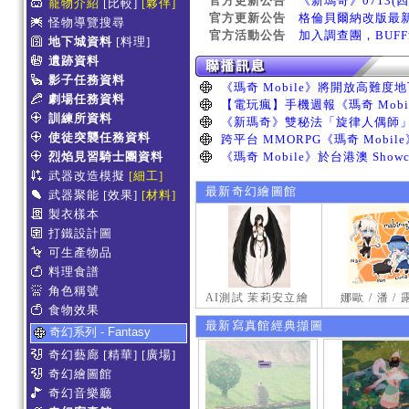
官方更新公告
《新瑪奇》0713(
寵物介紹
[比較]
[夥伴]
官方更新公告
格倫貝爾納改版最
怪物導覽搜尋
官方活動公告
加入調查團，BUF
地下城資料
[料理]
遺跡資料
影子任務資料
劇場任務資料
訓練所資料
使徒突襲任務資料
烈焰見習騎士團資料
武器改造模擬
[細工]
最新奇幻繪圖館
武器聚能
[效果]
[材料]
製衣樣本
打鐵設計圖
可生產物品
料理食譜
角色稱號
AI測試 茉莉安立繪
娜歐 / 潘 /
食物效果
最新寫真館經典擷圖
奇幻系列 - Fantasy
奇幻藝廊
[精華]
[廣場]
奇幻繪圖館
奇幻音樂廳