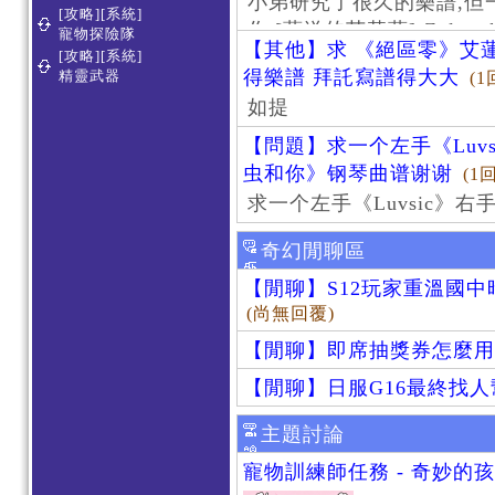
小弟研究了很久的樂譜,但
[攻略][系統]
作 [葬送的芙莉蓮]-Zoltraa
寵物探險隊
【其他】求 《絕區零》艾蓮
[攻略][系統]
得樂譜 拜託寫譜得大大
精靈武器
(1
如提
【問題】求一个左手《Luv
虫和你》钢琴曲谱谢谢
(1
求一个左手《Luvsic》
奇幻閒聊區
【閒聊】S12玩家重溫國
(尚無回覆)
【閒聊】即席抽獎券怎麼用
【閒聊】日服G16最終找
主題討論
寵物訓練師任務 - 奇妙的