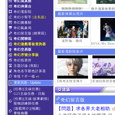
奇幻寫真館
奇幻伸展台
啊啊啊啊啊啊!
奇幻電影院
最新伸展台照片
奇幻小幫手
[走私販]
奇幻圖書館
奇幻氣象局
奇幻留言版
[精華區]
奇幻閒聊區
派對咖 - 雞排
奇幻遊戲看板查詢器
奇幻交易版
最新電影院影片
奇幻序號分享版
奇幻投票所
主題討論
[焦點]
角色名字顏色計算器
奇怪？不一樣
#5
【瑪奇永恆宣傳片】最初的感動
更新頁面 - Update
[任務][主線任務]
G25主線任務 - 日蝕
[任務][主線/故事劇情]
奇幻留言版
寵物訓練師任務
【問題】求各界大老相助
[遊戲簡介][地圖]
摩格梅爾