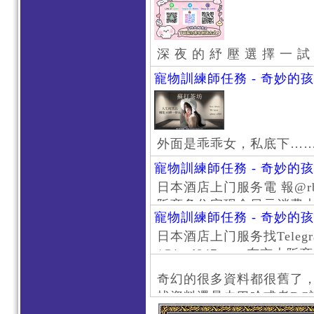
深 夜 的 紓 壓 選 擇 一 試
寵物訓練師任務 - 奇妙的
外面是乖乖女，私底下…
寵物訓練師任務 - 奇妙的
日本酒店上门服务電 報@rb111
阪商务住宅现金日元消费大阪
寵物訓練師任務 - 奇妙的
京风俗 #大阪风俗 #东京外
日本酒店上门服务找Telegr
上门服务新宿风俗 #梅田风
/@jptd847utpp 东
#日本萝莉 #大阪萝莉 #
京旅游 #大阪旅游 #东京风
奇幻的很多資料都很舊了
东京上门服务 #大阪上门服
找資料還是去巴哈或者DC
心斋桥风俗 #日本女孩 #大
了。