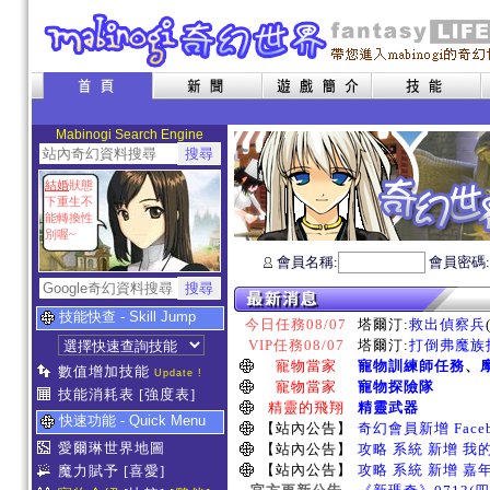
Mabinogi Search Engine
結婚
狀態
下重生不
能轉換性
別喔~
會員名稱:
會員密碼
技能快查 - Skill Jump
今日任務08/07
塔爾汀:
救出偵察兵
VIP任務08/07
塔爾汀:
打倒弗魔族指
寵物當家
寵物訓練師任務
、
數值增加技能
Update !
寵物當家
寵物探險隊
技能消耗表
[強度表]
精靈的飛翔
精靈武器
快速功能 - Quick Menu
【站內公告】
奇幻會員新增 Face
愛爾琳世界地圖
【站內公告】
攻略 系統 新增 我
【站內公告】
攻略 系統 新增 嘉
魔力賦予
[喜愛]