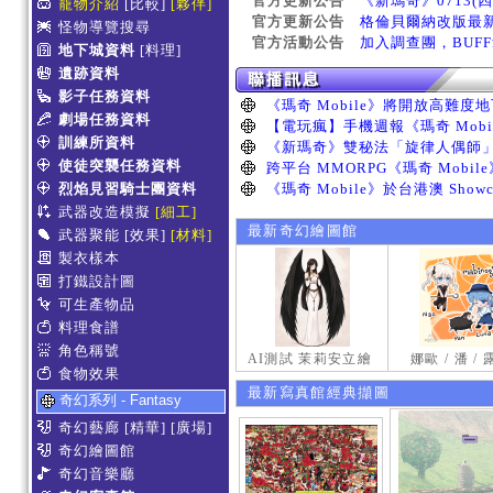
官方更新公告
《新瑪奇》0713(
寵物介紹
[比較]
[夥伴]
官方更新公告
格倫貝爾納改版最
怪物導覽搜尋
官方活動公告
加入調查團，BUF
地下城資料
[料理]
遺跡資料
影子任務資料
劇場任務資料
訓練所資料
使徒突襲任務資料
烈焰見習騎士團資料
武器改造模擬
[細工]
最新奇幻繪圖館
武器聚能
[效果]
[材料]
製衣樣本
打鐵設計圖
可生產物品
料理食譜
角色稱號
AI測試 茉莉安立繪
娜歐 / 潘 /
食物效果
最新寫真館經典擷圖
奇幻系列 - Fantasy
奇幻藝廊
[精華]
[廣場]
奇幻繪圖館
奇幻音樂廳