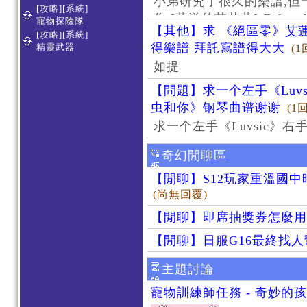
小弟研究了很久的樂譜,但
[攻略][系統]
作 [葬送的芙莉蓮]-Zoltraa
寵物探險隊
【其他】求 《絕區零》艾蓮
[攻略][系統]
得樂譜 拜託寫譜得大大
精靈武器
(1
如提
【問題】求一个左手《Luv
虫和你》钢琴曲谱谢谢
(1
求一个左手《Luvsic》
奇幻閒聊區
【閒聊】S12玩家重溫國
(尚無回覆)
【閒聊】即席抽獎券怎麼用
【閒聊】日服G16最終找
主題討論
寵物訓練師任務 - 奇妙的