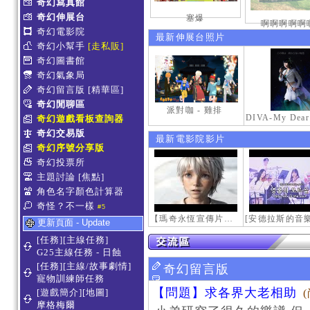
奇幻寫真館
奇幻伸展台
塞爆
啊啊啊啊啊
奇幻電影院
最新伸展台照片
奇幻小幫手
[走私販]
奇幻圖書館
奇幻氣象局
奇幻留言版
[精華區]
奇幻閒聊區
派對咖 - 雞排
奇幻遊戲看板查詢器
奇幻交易版
最新電影院影片
奇幻序號分享版
奇幻投票所
主題討論
[焦點]
角色名字顏色計算器
奇怪？不一樣
#5
【瑪奇永恆宣傳片】最初的感動
更新頁面 - Update
[任務][主線任務]
G25主線任務 - 日蝕
[任務][主線/故事劇情]
奇幻留言版
寵物訓練師任務
【問題】求各界大老相助
[遊戲簡介][地圖]
摩格梅爾