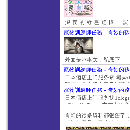
深 夜 的 紓 壓 選 擇 一 試
寵物訓練師任務 - 奇妙的
外面是乖乖女，私底下…
寵物訓練師任務 - 奇妙的
日本酒店上门服务電 報@rb111
阪商务住宅现金日元消费大阪
寵物訓練師任務 - 奇妙的
京风俗 #大阪风俗 #东京外
日本酒店上门服务找Telegr
上门服务新宿风俗 #梅田风
/@jptd847utpp 东
#日本萝莉 #大阪萝莉 #
京旅游 #大阪旅游 #东京风
奇幻的很多資料都很舊了
东京上门服务 #大阪上门服
找資料還是去巴哈或者DC
心斋桥风俗 #日本女孩 #大
了。