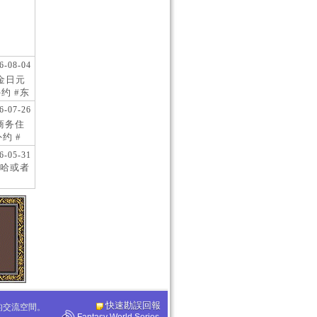
6-08-04
现金日元
约 #东
 #日
6-07-26
阪商务住
约 #
桥风俗
6-05-31
哈或者
快速勘誤回報
化的交流空間。