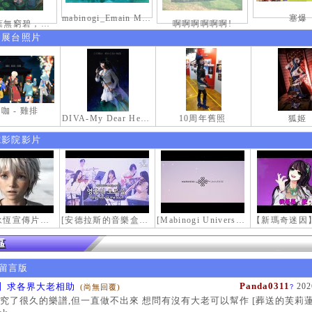
mabinogi_Emain Macha_0900-1200_1
塞爆
接天蓮葉無窮碧，映日荷花別樣紅。
啊啊啊啊啊啊!
伸展台照片
咖 - 雞排
DIVA-My Dear Heroine-
10周年舊照
狐姬
電影院影片
【瑪奇永恆宣傳片】最初的感動
[安德拉斯的音樂盒｜靈魂的音樂盒] Mabinogi OST - Music Box of the Soul | Crossover COVER
[Mabinogi Universe] 謝謝你來到這個世界...
留言版
Panda0311
】求各界大老相助
202
(尚無回覆)
?
究了很久的樂譜,但一直做不出來 想問有沒有大老可以幫作 [葬送的芙莉蓮