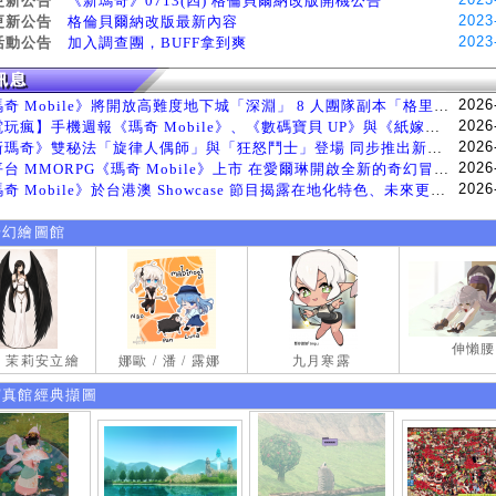
更新公告
《新瑪奇》0713(四) 格倫貝爾納改版開機公告
2023
更新公告
格倫貝爾納改版最新內容
2023
活動公告
加入調查團，BUFF拿到爽
2026
《瑪奇 Mobile》將開放高難度地下城「深淵」 8 人團隊副本「格里斯貝恩」將於 8 月 5 日登場
2026
【電玩瘋】手機週報《瑪奇 Mobile》、《數碼寶貝 UP》與《紙嫁衣 9 羅浮夢》等遊戲
2026
《新瑪奇》雙秘法「旋律人偶師」與「狂怒鬥士」登場 同步推出新系統「神秘工坊」
2026
跨平台 MMORPG《瑪奇 Mobile》上市 在愛爾琳開啟全新的奇幻冒險生活
2026
《瑪奇 Mobile》於台港澳 Showcase 節目揭露在地化特色、未來更新計畫等內容 首次公開台灣動畫
奇幻繪圖館
伸懶腰
試 茉莉安立繪
娜歐 / 潘 / 露娜
九月寒露
寫真館經典擷圖