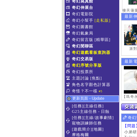
奇幻寫真館
奇幻伸展台
奇幻電影院
最新
奇幻小幫手
[走私販]
奇幻圖書館
奇幻氣象局
奇幻留言版
[精華區]
奇幻閒聊區
派對
奇幻遊戲看板查詢器
奇幻交易版
最新
奇幻序號分享版
奇幻投票所
主題討論
[焦點]
角色名字顏色計算器
奇怪？不一樣
#5
更新頁面 - Update
[任務][主線任務]
G25主線任務 - 日蝕
[任務][主線/故事劇情]
奇幻
寵物訓練師任務
【問題
[遊戲簡介][地圖]
小弟研
摩格梅爾