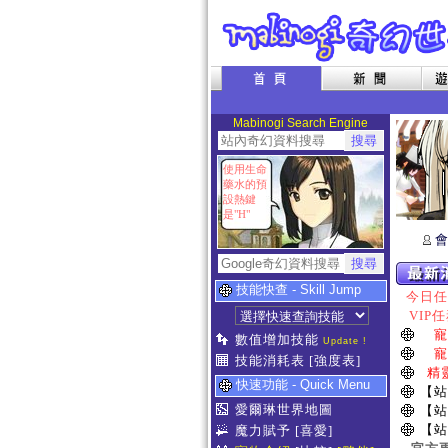
Mabinogi Search Engine
使用生命
藥水的預
設熱鍵
是"H"
會
技能快查 - Skill Jump
今日任務
VIP任
寵
數值增加技能
Update !
寵
技能消耗表
[強度表]
精
快速功能 - Quick Menu
【站
愛爾琳世界地圖
【站
【站
魔力賦予
[喜愛]