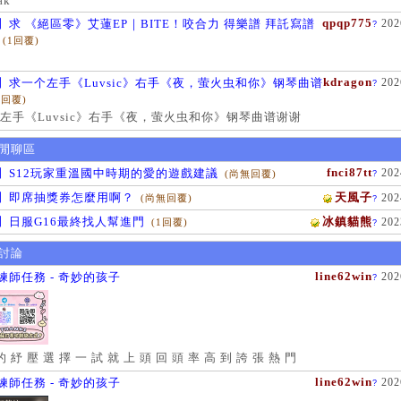
ak
qpqp775
】求 《絕區零》艾蓮EP｜BITE！咬合力 得樂譜 拜託寫譜
202
?
(1回覆)
kdragon
】求一个左手《Luvsic》右手《夜，萤火虫和你》钢琴曲谱
202
?
1回覆)
左手《Luvsic》右手《夜，萤火虫和你》钢琴曲谱谢谢
閒聊區
fnci87tt
】S12玩家重溫國中時期的愛的遊戲建議
202
(尚無回覆)
?
】即席抽獎券怎麼用啊？
天風子
202
(尚無回覆)
?
】日服G16最終找人幫進門
冰鎮貓熊
202
(1回覆)
?
討論
line62win
練師任務 - 奇妙的孩子
202
?
的 紓 壓 選 擇 一 試 就 上 頭 回 頭 率 高 到 誇 張 熱 門
line62win
練師任務 - 奇妙的孩子
202
?