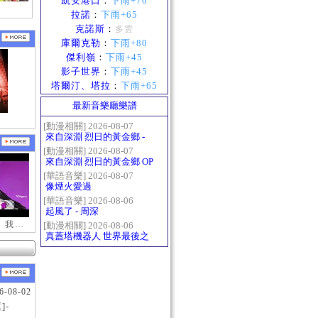
凱安港口
：
下雨+70
拉諾
：
下雨+65
克諾斯
：
多雲
庫爾克勒
：
下雨+80
傑利嶺
：
下雨+45
影子世界
：
下雨+45
塔爾汀、塔拉
：
下雨+65
最新音樂廳樂譜
[動漫相關] 2026-08-07
來自深淵 烈日的黃金鄉 -
Gravity
[動漫相關] 2026-08-07
來自深淵 烈日的黃金鄉 OP
- かたち(Katachi)
[華語音樂] 2026-08-07
像煙火愛過
[華語音樂] 2026-08-06
起風了 - 周深
【新瑪奇迷因】我更喜歡你
[動漫相關] 2026-08-06
真蓋塔機器人 世界最後之
日OP2 HEATS
6-08-02
]-