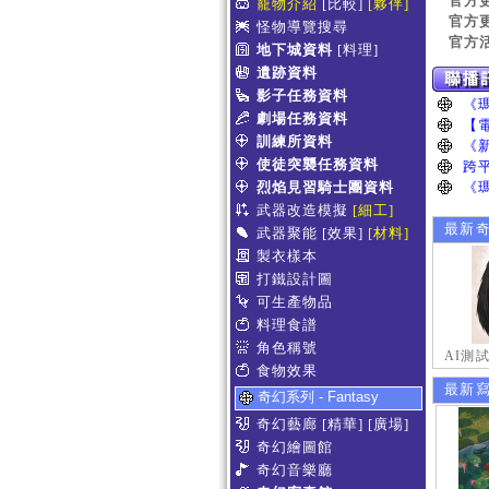
官方
寵物介紹
[比較]
[夥伴]
官方
怪物導覽搜尋
官方
地下城資料
[料理]
遺跡資料
影子任務資料
劇場任務資料
訓練所資料
使徒突襲任務資料
烈焰見習騎士團資料
武器改造模擬
[細工]
最新
武器聚能
[效果]
[材料]
製衣樣本
打鐵設計圖
可生產物品
料理食譜
角色稱號
AI測
食物效果
最新
奇幻系列 - Fantasy
奇幻藝廊
[精華]
[廣場]
奇幻繪圖館
奇幻音樂廳