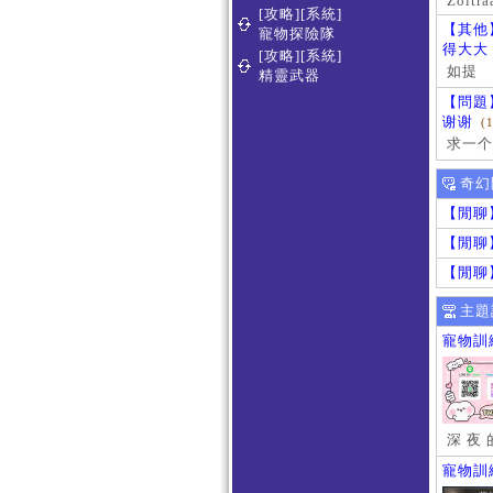
Zoltra
[攻略][系統]
【其他
寵物探險隊
得大大
[攻略][系統]
如提
精靈武器
【問題
谢谢
(
求一个
奇幻
【閒聊
【閒聊
【閒聊
主題
寵物訓
深 夜 
寵物訓