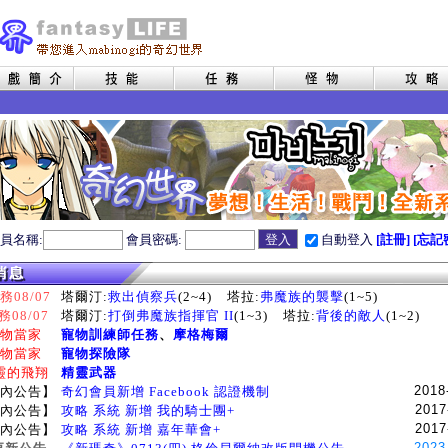
員名稱:
會員密碼:
自動登入
[註冊]
[忘記
08/07
塔爾汀:
救出偵察兵
(2~4)
塔拉:
弗魔族的襲擊
(1~5)
務08/07
塔爾汀:
打倒弗魔族指揮官 II
(1~3)
塔拉:
背後的敵人
(1~2)
物當家
寵物訓練師任務
、
摩格梅爾
物當家
寵物探險隊
靈的飛翔
精靈武器
2018
內公告】
奇幻會員新增 Facebook 認證機制
2017
內公告】
攻略 系統 新增 我的騎士團+
2017
內公告】
攻略 系統 新增 嘉年華會+
2023