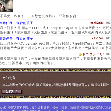
乖乖女，私底下……你想怎麼玩都行。只對你服從
me5268
練師任務 - 奇妙的孩子
202
?
上门服务電 報@rb11153 或 Gleezy ID：dj5816 东京大阪商务住宅
阪夜生活 #东京旅游 #大阪旅游 #东京风俗 #大阪风俗 #东京外约 #大阪外
服务 #大阪上门服务新宿风俗 #梅田风俗 #歌舞伎町 #日本女孩 #大阪女孩
s4s154
練師任務 - 奇妙的孩子
202
?
 #大阪萝莉 #日本学生妹
上门服务找Telegram约妹找我：@chu8699 /@jptd847utpp 东京大
日元消费大阪夜生活 #东京旅游 #大阪旅游 #东京风俗 #大阪风俗 #东京外
约 #东京上门服务 #大阪上门服务新宿风俗 #梅田风俗 #歌舞伎町 #心斋
ドニタシェリ
202
?
女孩 #大阪女孩 #日本萝莉 #大阪萝莉 #日本学生妹
很多資料都很舊了，光技能修練就很多資料都過時了，要找資料還是去巴
問吧，這裡基本上剩下緬懷的功能了。
奇幻之言
本站為瑪奇的介紹網站, 關於瑪奇的相關資料以及問題都可以在這裡查到喔!!
mabinogi》非官方資料網站，提供道具資料、怪物、技能、攻略等相關情報及包涵多元