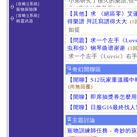
小弟研究了很久的樂譜,但
[攻略][系統]
作 [葬送的芙莉蓮]-Zoltraa
寵物探險隊
【其他】求 《絕區零》艾蓮
[攻略][系統]
得樂譜 拜託寫譜得大大
精靈武器
(1
如提
【問題】求一个左手《Luv
虫和你》钢琴曲谱谢谢
(1
求一个左手《Luvsic》
奇幻閒聊區
【閒聊】S12玩家重溫國
(尚無回覆)
【閒聊】即席抽獎券怎麼用
【閒聊】日服G16最終找
主題討論
寵物訓練師任務 - 奇妙的