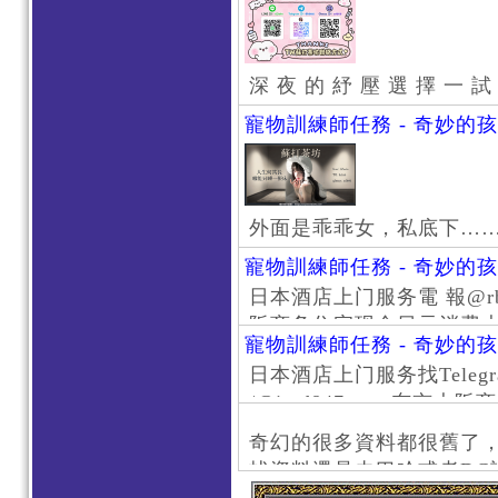
深 夜 的 紓 壓 選 擇 一 試
寵物訓練師任務 - 奇妙的
外面是乖乖女，私底下…
寵物訓練師任務 - 奇妙的
日本酒店上门服务電 報@rb111
阪商务住宅现金日元消费大阪
寵物訓練師任務 - 奇妙的
京风俗 #大阪风俗 #东京外
日本酒店上门服务找Telegr
上门服务新宿风俗 #梅田风
/@jptd847utpp 东
#日本萝莉 #大阪萝莉 #
京旅游 #大阪旅游 #东京风
奇幻的很多資料都很舊了
东京上门服务 #大阪上门服
找資料還是去巴哈或者DC
心斋桥风俗 #日本女孩 #大
了。