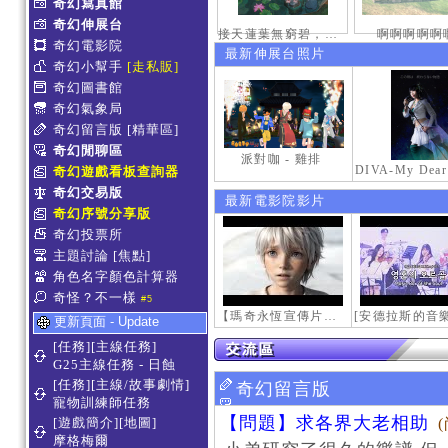
奇幻寫真館
奇幻伸展台
接天蓮葉無窮碧，映日荷花別樣紅。
啊啊啊啊啊
奇幻電影院
最新伸展台照片
奇幻小幫手
[走私販]
奇幻圖書館
奇幻氣象局
奇幻留言版
[精華區]
奇幻閒聊區
派對咖 - 雞排
奇幻遊戲看板查詢器
奇幻交易版
最新電影院影片
奇幻序號分享版
奇幻投票所
主題討論
[焦點]
角色名字顏色計算器
奇怪？不一樣
#5
【瑪奇永恆宣傳片】最初的感動
更新頁面 - Update
[任務][主線任務]
G25主線任務 - 日蝕
[任務][主線/故事劇情]
奇幻留言版
寵物訓練師任務
【問題】求各界大老相助
[遊戲簡介][地圖]
摩格梅爾