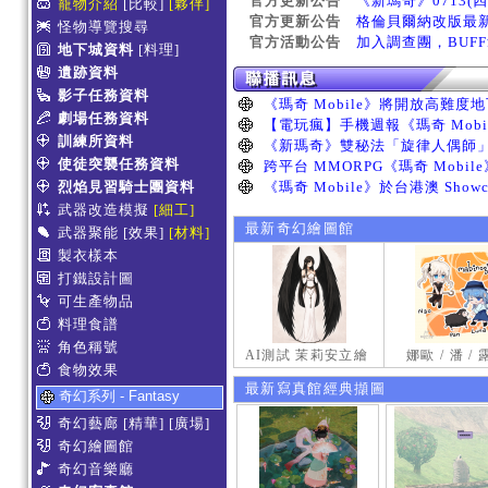
官方更新公告
《新瑪奇》0713(
寵物介紹
[比較]
[夥伴]
官方更新公告
格倫貝爾納改版最
怪物導覽搜尋
官方活動公告
加入調查團，BUF
地下城資料
[料理]
遺跡資料
影子任務資料
劇場任務資料
訓練所資料
使徒突襲任務資料
烈焰見習騎士團資料
武器改造模擬
[細工]
最新奇幻繪圖館
武器聚能
[效果]
[材料]
製衣樣本
打鐵設計圖
可生產物品
料理食譜
角色稱號
AI測試 茉莉安立繪
娜歐 / 潘 /
食物效果
最新寫真館經典擷圖
奇幻系列 - Fantasy
奇幻藝廊
[精華]
[廣場]
奇幻繪圖館
奇幻音樂廳