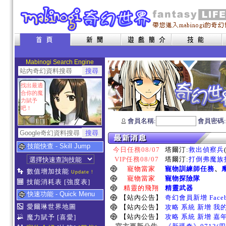
Mabinogi Search Engine
找出最適
合你的魔
力賦予
吧！
會員名稱:
會員密碼
技能快查 - Skill Jump
今日任務08/07
塔爾汀:
救出偵察兵
VIP任務08/07
塔爾汀:
打倒弗魔族指
寵物當家
寵物訓練師任務
、
數值增加技能
Update !
寵物當家
寵物探險隊
技能消耗表
[強度表]
精靈的飛翔
精靈武器
快速功能 - Quick Menu
【站內公告】
奇幻會員新增 Face
愛爾琳世界地圖
【站內公告】
攻略 系統 新增 我
【站內公告】
攻略 系統 新增 嘉
魔力賦予
[喜愛]