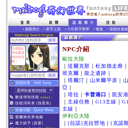
•
遊戲簡介
•
新手上路
•
小坎新手教學
•
種族
•
遊戲快速鍵
Mabinogi Search Engine
NPC介紹
玩遊戲記
得也要適
時的休息
歐拉大陸
喔！
｜
堤爾克那
｜
杜加德走廊
班克爾
｜
龍之遺跡
｜
｜
塔爾汀
｜
山米爾平原
｜
技能快查 - Skill Jump
亞
｜
｜
塔拉
｜
卡普港口
｜
凱安
數值增加技能
Update !
｜
主線任務
｜
G13主線
｜
G
技能消耗表
[強度表]
主線
｜
快速功能 - Quick Menu
伊利亞大陸
愛爾琳世界地圖
｜
[拉諾]克拉營地
｜
[克諾
魔力賦予
[喜愛]