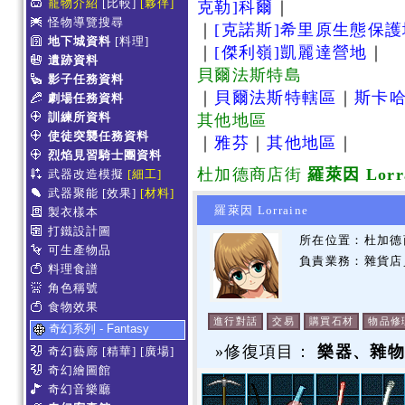
寵物介紹
[比較]
[夥伴]
克勒]科爾
｜
怪物導覽搜尋
｜
[克諾斯]希里原生態保
地下城資料
[料理]
｜
[傑利嶺]凱麗達營地
｜
遺跡資料
貝爾法斯特島
影子任務資料
｜
貝爾法斯特轄區
｜
斯卡
劇場任務資料
訓練所資料
其他地區
使徒突襲任務資料
｜
雅芬
｜
其他地區
｜
烈焰見習騎士團資料
杜加德商店街
羅萊因 Lorr
武器改造模擬
[細工]
武器聚能
[效果]
[材料]
羅萊因 Lorraine
製衣樣本
打鐵設計圖
所在位置：杜加德商
可生產物品
負責業務：雜貨店
料理食譜
角色稱號
食物效果
進行對話
交易
購買石材
物品修
奇幻系列 - Fantasy
»修復項目：
樂器、雜
奇幻藝廊
[精華]
[廣場]
奇幻繪圖館
奇幻音樂廳