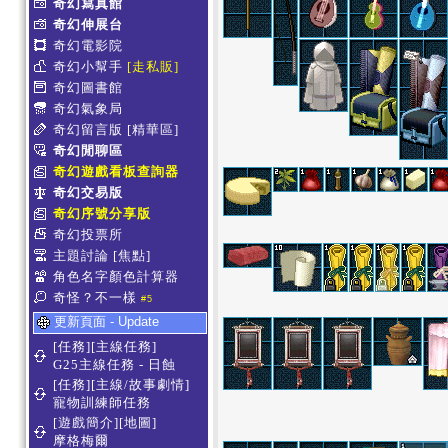
奇幻寫真館
奇幻伸展台
奇幻電影院
奇幻小幫手
[走私販]
奇幻圖書館
奇幻氣象局
奇幻留言版
[精華區]
奇幻閒聊區
奇幻遊戲看板查詢器
奇幻交易版
奇幻序號分享版
奇幻投票所
主題討論
[焦點]
角色名字顏色計算器
奇怪？不一樣
#5
更新頁面 - Update
[任務][主線任務]
G25主線任務 - 日蝕
[任務][主線/故事劇情]
寵物訓練師任務
[遊戲簡介][地圖]
摩格梅爾