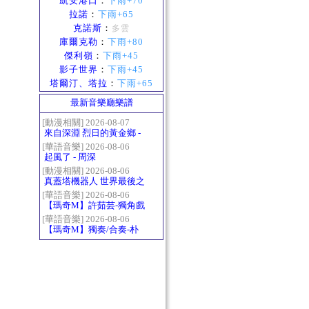
凱安港口
：
下雨+70
拉諾
：
下雨+65
克諾斯
：
多雲
庫爾克勒
：
下雨+80
傑利嶺
：
下雨+45
影子世界
：
下雨+45
塔爾汀、塔拉
：
下雨+65
最新音樂廳樂譜
[動漫相關] 2026-08-07
來自深淵 烈日的黃金鄉 -
Gravity
[華語音樂] 2026-08-06
起風了 - 周深
[動漫相關] 2026-08-06
真蓋塔機器人 世界最後之
日OP2 HEATS
[華語音樂] 2026-08-06
【瑪奇M】許茹芸-獨角戲
[華語音樂] 2026-08-06
【瑪奇M】獨奏/合奏-朴
樹-那些花兒