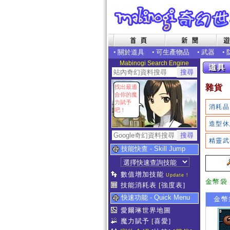
•
關於道具
•
可生產物品
•
武器
•
Mabinogi Search Engine
雜貨
找出最適
合你的魔
力賦予
消耗品
吧！
造型休
精靈武
技能快查 - Skill Jump
數值增加技能
Update !
金幣袋
技能消耗表
[強度表]
快速功能 - Quick Menu
金幣
愛爾琳世界地圖
魔力賦予
[喜愛]