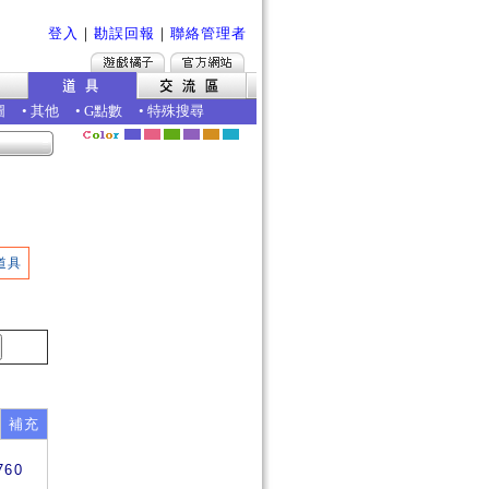
登入
｜
勘誤回報
｜
聯絡管理者
圖
•
其他
•
G點數
•
特殊搜尋
道具
補充
760