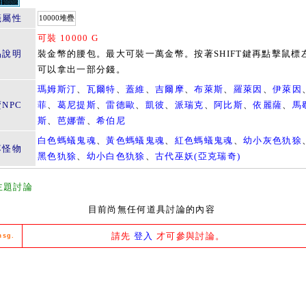
籤屬性
10000堆疊
可裝 10000 G
品說明
裝金幣的腰包。最大可裝一萬金幣。按著SHIFT鍵再點擊鼠標
可以拿出一部分錢。
瑪姆斯汀
、
瓦爾特
、
蓋維
、
吉爾摩
、
布萊斯
、
羅萊因
、
伊萊因
NPC
菲
、
葛尼提斯
、
雷德歐
、
凱彼
、
派瑞克
、
阿比斯
、
依麗薩
、
馬
斯
、
芭娜蕾
、
希伯尼
白色螞蟻鬼魂
、
黃色螞蟻鬼魂
、
紅色螞蟻鬼魂
、
幼小灰色犰狳
落怪物
黑色犰狳
、
幼小白色犰狳
、
古代巫妖(亞克瑞奇)
主題討論
目前尚無任何道具討論的內容
請先
登入
才可參與討論。
msg.