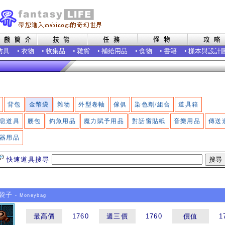
防具
•
衣物
•
收集品
•
雜貨
•
補給用品
•
食物
•
書籍
•
樣本與設計
背包
金幣袋
雜物
外型卷軸
傢俱
染色劑/組合
道具箱
息道具
腰包
釣魚用品
魔力賦予用品
對話窗貼紙
音樂用品
傳送
器用品
快速道具搜尋
袋子
- Moneybag
最高價
1760
週三價
1760
價值
1