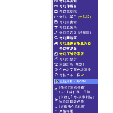
奇幻寫真館
奇幻伸展台
奇幻電影院
奇幻小幫手
[走私販]
奇幻圖書館
奇幻氣象局
奇幻留言版
[精華區]
奇幻閒聊區
奇幻遊戲看板查詢器
奇幻交易版
奇幻序號分享版
奇幻投票所
主題討論
[焦點]
角色名字顏色計算器
奇怪？不一樣
#5
更新頁面 - Update
[任務][主線任務]
G25主線任務 - 日蝕
[任務][主線/故事劇情]
寵物訓練師任務
[遊戲簡介][地圖]
摩格梅爾