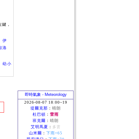
左鍵，
、
伊
歇洛
、
幼小
即時氣象 - Meteorology
2026-08-07 18:00~19
堤爾克那
：
晴朗
杜巴頓
：
雷雨
班克爾
：
晴朗
艾明馬夏
：
多雲
山米爾
：
下雨+65