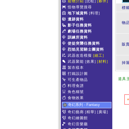
寵物介紹
[比較]
[夥伴]
怪物導覽搜尋
標
地下城資料
[料理]
遺跡資料
物
影子任務資料
劇場任務資料
訓練所資料
使徒突襲任務資料
販賣
烈焰見習騎士團資料
武器改造模擬
[細工]
武器聚能
[效果]
[材料]
掉
製衣樣本
打鐵設計圖
道具
可生產物品
料理食譜
角色稱號
食物效果
奇幻系列 - Fantasy
奇幻藝廊
[精華]
[廣場]
奇幻繪圖館
奇幻音樂廳