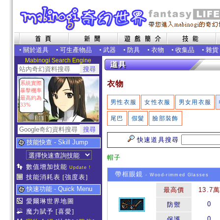
•
關於道具
•
可生產物品
•
武器
•
防具
•
衣物
•
收集品
•
雜貨
Mabinogi Search Engine
衣物
系統實際
暴擊機率
最高約為
男性衣服
女性衣服
男女用衣服
33%
尾巴
假髮
臉部裝飾
快速道具搜尋
技能快查 - Skill Jump
帽子
數值增加技能
Update !
帶框眼鏡
- Wood-rimmed Glasses
技能消耗表
[強度表]
快速功能 - Quick Menu
最高價
13.7
愛爾琳世界地圖
0
防禦
魔力賦予
[喜愛]
0
保護