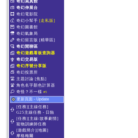
奇幻寫真館
奇幻伸展台
奇幻電影院
奇幻小幫手
[走私販]
奇幻圖書館
奇幻氣象局
奇幻留言版
[精華區]
奇幻閒聊區
奇幻遊戲看板查詢器
奇幻交易版
奇幻序號分享版
奇幻投票所
主題討論
[焦點]
角色名字顏色計算器
奇怪？不一樣
#5
更新頁面 - Update
[任務][主線任務]
G25主線任務 - 日蝕
[任務][主線/故事劇情]
寵物訓練師任務
[遊戲簡介][地圖]
摩格梅爾