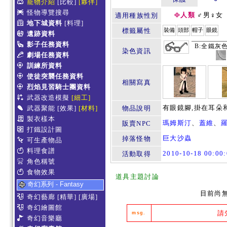
寵物介紹
[比較]
[夥伴]
怪物導覽搜尋
Φ人類
♂男♀女
適用種族性別
地下城資料
[料理]
標籤屬性
裝備
頭部
帽子
眼鏡
遺跡資料
影子任務資料
B:全鐵灰色
染色資訊
劇場任務資料
訓練所資料
使徒突襲任務資料
相關寫真
烈焰見習騎士團資料
武器改造模擬
[細工]
有眼鏡腳,掛在耳朵
武器聚能
[效果]
[材料]
物品說明
製衣樣本
瑪姆斯汀
、
蓋維
、
販賣NPC
打鐵設計圖
巨大沙蟲
掉落怪物
可生產物品
料理食譜
2010-10-18 00:0
活動取得
角色稱號
食物效果
道具主題討論
奇幻系列 - Fantasy
目前尚
奇幻藝廊
[精華]
[廣場]
奇幻繪圖館
請
msg.
奇幻音樂廳