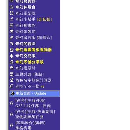
奇幻寫真館
奇幻伸展台
奇幻電影院
奇幻小幫手
[走私販]
奇幻圖書館
奇幻氣象局
奇幻留言版
[精華區]
奇幻閒聊區
奇幻遊戲看板查詢器
奇幻交易版
奇幻序號分享版
奇幻投票所
主題討論
[焦點]
角色名字顏色計算器
奇怪？不一樣
#5
更新頁面 - Update
[任務][主線任務]
G25主線任務 - 日蝕
[任務][主線/故事劇情]
寵物訓練師任務
[遊戲簡介][地圖]
摩格梅爾