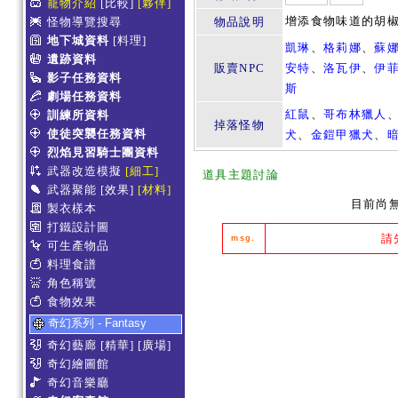
寵物介紹
[比較]
[夥伴]
增添食物味道的胡
怪物導覽搜尋
物品說明
地下城資料
[料理]
凱琳
、
格莉娜
、
蘇
遺跡資料
販賣NPC
安特
、
洛瓦伊
、
伊
影子任務資料
斯
劇場任務資料
紅鼠
、
哥布林獵人
訓練所資料
掉落怪物
使徒突襲任務資料
犬
、
金鎧甲獵犬
、
烈焰見習騎士團資料
武器改造模擬
[細工]
道具主題討論
武器聚能
[效果]
[材料]
目前尚
製衣樣本
打鐵設計圖
請
msg.
可生產物品
料理食譜
角色稱號
食物效果
奇幻系列 - Fantasy
奇幻藝廊
[精華]
[廣場]
奇幻繪圖館
奇幻音樂廳